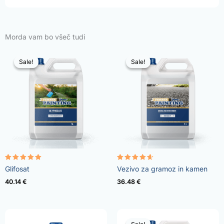
Morda vam bo všeč tudi
Sale!
Sale!
Sale!
Sale!
Ocenjeno
Ocenjeno
Glifosat
Vezivo za gramoz in kamen
4.96
4.57
od 5
od 5
40.14
€
36.48
€