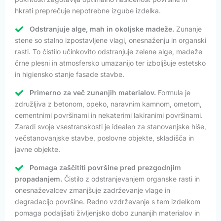
hkrati preprečuje nepotrebne izgube izdelka.
Odstranjuje alge, mah in okoljske madeže.
Zunanje
stene so stalno izpostavljene vlagi, onesnaženju in organski
rasti. To čistilo učinkovito odstranjuje zelene alge, madeže
črne plesni in atmosfersko umazanijo ter izboljšuje estetsko
in higiensko stanje fasade stavbe.
Primerno za več zunanjih materialov.
Formula je
združljiva z betonom, opeko, naravnim kamnom, ometom,
cementnimi površinami in nekaterimi lakiranimi površinami.
Zaradi svoje vsestranskosti je idealen za stanovanjske hiše,
večstanovanjske stavbe, poslovne objekte, skladišča in
javne objekte.
Pomaga zaščititi površine pred prezgodnjim
propadanjem.
Čistilo z odstranjevanjem organske rasti in
onesnaževalcev zmanjšuje zadrževanje vlage in
degradacijo površine. Redno vzdrževanje s tem izdelkom
pomaga podaljšati življenjsko dobo zunanjih materialov in