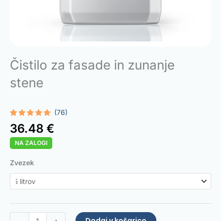
Čistilo za fasade in zunanje
stene
(76)
Ocenjeno z
76
36.48
€
4.88
od 5
na podlagi
NA ZALOGI
ocene
strank
Facade
Zvezek
and
Exterior
Wall
Cleaner
količina
Dodaj v košarico
-
+