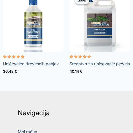
Sale!
Sale!
Ocenjeno
Ocenjeno
Uničevalec drevesnih panjev
Sredstvo za uničevanje plevela
5.00
4.73
od 5
od 5
36.48
€
40.14
€
Navigacija
Moj račun