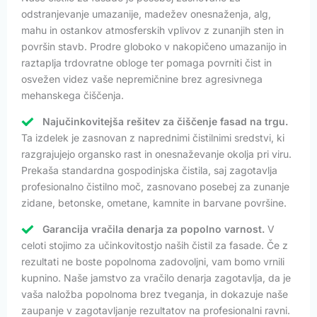
odstranjevanje umazanije, madežev onesnaženja, alg,
mahu in ostankov atmosferskih vplivov z zunanjih sten in
površin stavb. Prodre globoko v nakopičeno umazanijo in
raztaplja trdovratne obloge ter pomaga povrniti čist in
osvežen videz vaše nepremičnine brez agresivnega
mehanskega čiščenja.
Najučinkovitejša rešitev za čiščenje fasad na trgu.
Ta izdelek je zasnovan z naprednimi čistilnimi sredstvi, ki
razgrajujejo organsko rast in onesnaževanje okolja pri viru.
Prekaša standardna gospodinjska čistila, saj zagotavlja
profesionalno čistilno moč, zasnovano posebej za zunanje
zidane, betonske, ometane, kamnite in barvane površine.
Garancija vračila denarja za popolno varnost.
V
celoti stojimo za učinkovitostjo naših čistil za fasade. Če z
rezultati ne boste popolnoma zadovoljni, vam bomo vrnili
kupnino. Naše jamstvo za vračilo denarja zagotavlja, da je
vaša naložba popolnoma brez tveganja, in dokazuje naše
zaupanje v zagotavljanje rezultatov na profesionalni ravni.