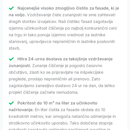
Najcenejše visoko zmogljivo čistilo za fasade, ki je
na voljo.
Vzdrževanje čiste zunanjosti ne sme zahtevati
dragih storitev izvajalcev. Naš čistilec fasad zagotavlja
izjemno učinkovitost čiščenja po najbolj konkurenčni ceni
na trgu in tako ponuja izjemno vrednost za lastnike
stanovanj, upravljavce nepremičnin in lastnike poslovnih
stavb.
Hitra 24-urna dostava za takojšnje vzdrževanje
zunanjosti.
Zunanje čiščenje je pogosto časovno
občutljivo, zlasti ko se pripravljate na inšpekcijske
preglede, prodajo nepremičnin ali prenovo. Zato
zagotavljamo zanesljivo dostavo 24 ur na dan, da lahko
projekt čiščenja začnete nemudoma.
Pokritost do 10 m² na liter za učinkovito
načrtovanje.
En liter čistila za fasade obdela do 10
kvadratnih metrov, kar omogoča natančno odmerjanje in
stroškovno učinkovito uporabo. Tako določena stopnja
pokritosti zagotavlja optimalno nasičenost površine in