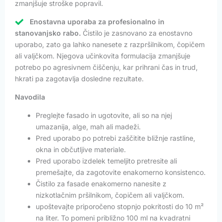
zmanjšuje stroške popravil.
Enostavna uporaba za profesionalno in
stanovanjsko rabo.
Čistilo je zasnovano za enostavno
uporabo, zato ga lahko nanesete z razpršilnikom, čopičem
ali valjčkom. Njegova učinkovita formulacija zmanjšuje
potrebo po agresivnem čiščenju, kar prihrani čas in trud,
hkrati pa zagotavlja dosledne rezultate.
Navodila
Preglejte fasado in ugotovite, ali so na njej
umazanija, alge, mah ali madeži.
Pred uporabo po potrebi zaščitite bližnje rastline,
okna in občutljive materiale.
Pred uporabo izdelek temeljito pretresite ali
premešajte, da zagotovite enakomerno konsistenco.
Čistilo za fasade enakomerno nanesite z
nizkotlačnim pršilnikom, čopičem ali valjčkom.
upoštevajte priporočeno stopnjo pokritosti do 10 m²
na liter. To pomeni približno 100 ml na kvadratni