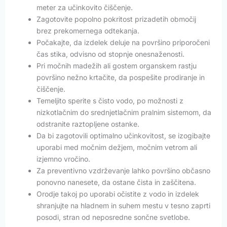
meter za učinkovito čiščenje.
Zagotovite popolno pokritost prizadetih območij
brez prekomernega odtekanja.
Počakajte, da izdelek deluje na površino priporočeni
čas stika, odvisno od stopnje onesnaženosti.
Pri močnih madežih ali gostem organskem rastju
površino nežno krtačite, da pospešite prodiranje in
čiščenje.
Temeljito sperite s čisto vodo, po možnosti z
nizkotlačnim do srednjetlačnim pralnim sistemom, da
odstranite raztopljene ostanke.
Da bi zagotovili optimalno učinkovitost, se izogibajte
uporabi med močnim dežjem, močnim vetrom ali
izjemno vročino.
Za preventivno vzdrževanje lahko površino občasno
ponovno nanesete, da ostane čista in zaščitena.
Orodje takoj po uporabi očistite z vodo in izdelek
shranjujte na hladnem in suhem mestu v tesno zaprti
posodi, stran od neposredne sončne svetlobe.