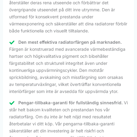
återställer deras rena utseende och förbättrar det
övergripande utseendet på ditt inre utrymme. Den är
utformad för konsekvent prestanda under
värmeexponering och säkerställer att dina radiatorer förblir
både funktionella och visuellt tilltalande.
Den mest effektiva radiatorfärgen på marknaden.
Färgen är konstruerad med avancerade värmebeständiga
hartser och högkvalitativa pigment och bibehåller
färgstabilitet och strukturell integritet även under
kontinuerliga uppvärmningscykler. Den motstår
sprickbildning, avskalning och missfärgning som orsakas
av temperaturväxlingar, vilket överträffar konventionella
interiörfärger som inte är avsedda för uppvärmda ytor.
Pengar-tillbaka-garanti för fullständig sinnesfrid.
Vi
står helt bakom kvaliteten och prestandan hos vår
radiatorfärg. Om du inte är helt nöjd med resultatet
återbetalar vi ditt köp. Vår pengarna-tillbaka-garanti
säkerställer att din investering är helt riskfri och