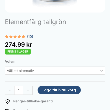
Elementfärg tallgrön
(10)
Betygsatt
10
274.99
kr
5.00
av 5
baserat
FINNS I LAGER
på
kundrecensioner
Radiator
Volym
Paint
Pine
green
mängd
Lägg till i varukorg
-
+
Pengar-tillbaka-garanti