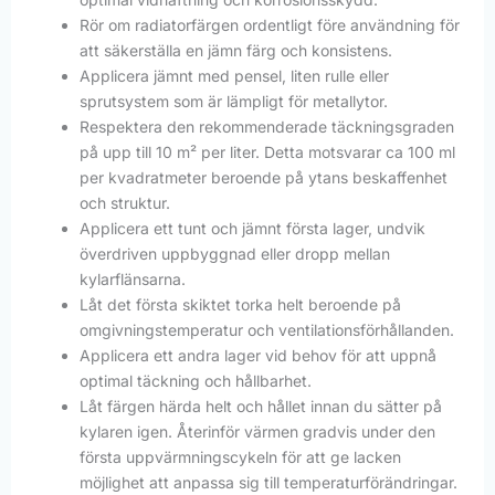
Rör om radiatorfärgen ordentligt före användning för
att säkerställa en jämn färg och konsistens.
Applicera jämnt med pensel, liten rulle eller
sprutsystem som är lämpligt för metallytor.
Respektera den rekommenderade täckningsgraden
på upp till 10 m² per liter. Detta motsvarar ca 100 ml
per kvadratmeter beroende på ytans beskaffenhet
och struktur.
Applicera ett tunt och jämnt första lager, undvik
överdriven uppbyggnad eller dropp mellan
kylarflänsarna.
Låt det första skiktet torka helt beroende på
omgivningstemperatur och ventilationsförhållanden.
Applicera ett andra lager vid behov för att uppnå
optimal täckning och hållbarhet.
Låt färgen härda helt och hållet innan du sätter på
kylaren igen. Återinför värmen gradvis under den
första uppvärmningscykeln för att ge lacken
möjlighet att anpassa sig till temperaturförändringar.