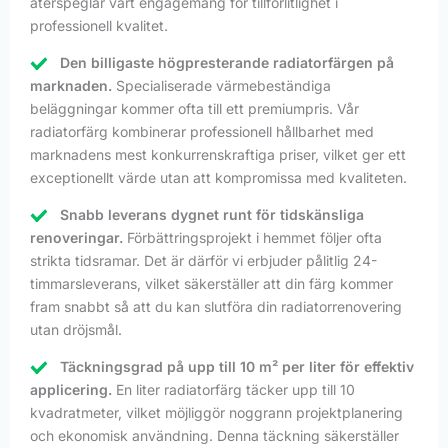
återspeglar vårt engagemang för tillförlitlighet i
professionell kvalitet.
Den billigaste högpresterande radiatorfärgen på
marknaden.
Specialiserade värmebeständiga
beläggningar kommer ofta till ett premiumpris. Vår
radiatorfärg kombinerar professionell hållbarhet med
marknadens mest konkurrenskraftiga priser, vilket ger ett
exceptionellt värde utan att kompromissa med kvaliteten.
Snabb leverans dygnet runt för tidskänsliga
renoveringar.
Förbättringsprojekt i hemmet följer ofta
strikta tidsramar. Det är därför vi erbjuder pålitlig 24-
timmarsleverans, vilket säkerställer att din färg kommer
fram snabbt så att du kan slutföra din radiatorrenovering
utan dröjsmål.
Täckningsgrad på upp till 10 m² per liter för effektiv
applicering.
En liter radiatorfärg täcker upp till 10
kvadratmeter, vilket möjliggör noggrann projektplanering
och ekonomisk användning. Denna täckning säkerställer