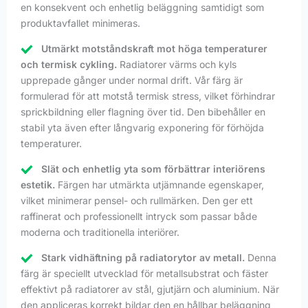
en konsekvent och enhetlig beläggning samtidigt som
produktavfallet minimeras.
Utmärkt motståndskraft mot höga temperaturer
och termisk cykling.
Radiatorer värms och kyls
upprepade gånger under normal drift. Vår färg är
formulerad för att motstå termisk stress, vilket förhindrar
sprickbildning eller flagning över tid. Den bibehåller en
stabil yta även efter långvarig exponering för förhöjda
temperaturer.
Slät och enhetlig yta som förbättrar interiörens
estetik.
Färgen har utmärkta utjämnande egenskaper,
vilket minimerar pensel- och rullmärken. Den ger ett
raffinerat och professionellt intryck som passar både
moderna och traditionella interiörer.
Stark vidhäftning på radiatorytor av metall.
Denna
färg är speciellt utvecklad för metallsubstrat och fäster
effektivt på radiatorer av stål, gjutjärn och aluminium. När
den appliceras korrekt bildar den en hållbar beläggning