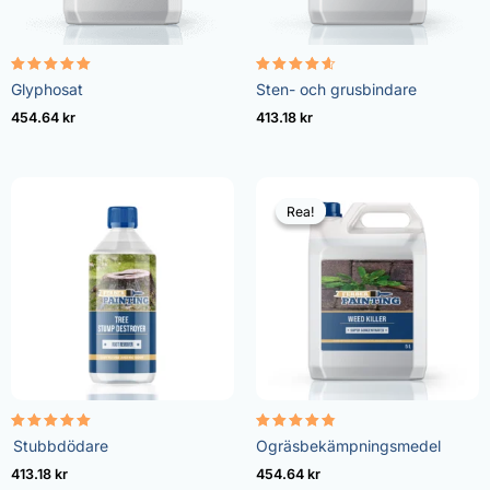
Betygsatt
Betygsatt
Glyphosat
Sten- och grusbindare
4.96
4.57
av 5
av 5
454.64
kr
413.18
kr
Rea!
Rea!
Betygsatt
Betygsatt
Stubbdödare
Ogräsbekämpningsmedel
5.00
4.73
av 5
av 5
413.18
kr
454.64
kr