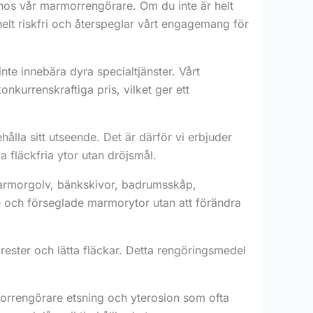
hos vår marmorrengörare. Om du inte är helt
 helt riskfri och återspeglar vårt engagemang för
te innebära dyra specialtjänster. Vårt
nkurrenskraftiga pris, vilket ger ett
ålla sitt utseende. Det är därför vi erbjuder
a fläckfria ytor utan dröjsmål.
marmorgolv, bänkskivor, badrumsskåp,
de och förseglade marmorytor utan att förändra
rester och lätta fläckar. Detta rengöringsmedel
rrengörare etsning och yterosion som ofta