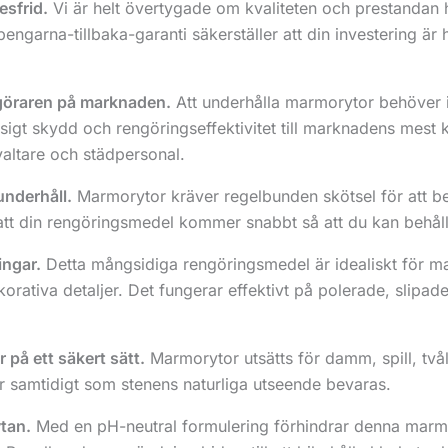
esfrid.
Vi är helt övertygade om kvaliteten och prestandan 
 pengarna-tillbaka-garanti säkerställer att din investering är
göraren på marknaden.
Att underhålla marmorytor behöver in
gt skydd och rengöringseffektivitet till marknadens mest ko
valtare och städpersonal.
underhåll.
Marmorytor kräver regelbunden skötsel för att beh
r att din rengöringsmedel kommer snabbt så att du kan behåll
ingar.
Detta mångsidiga rengöringsmedel är idealiskt för 
rativa detaljer. Det fungerar effektivt på polerade, slipa
 på ett säkert sätt.
Marmorytor utsätts för damm, spill, tvål
ar samtidigt som stenens naturliga utseende bevaras.
tan.
Med en pH-neutral formulering förhindrar denna marmo