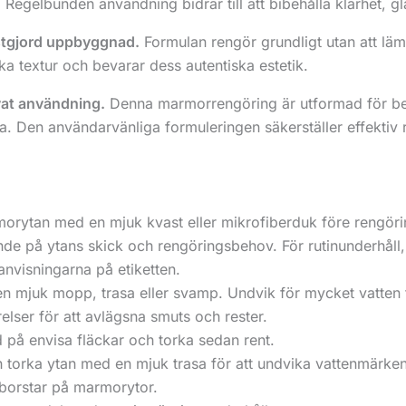
Regelbunden användning bidrar till att bibehålla klarhet, gl
nstgjord uppbyggnad.
Formulan rengör grundligt utan att lämn
a textur och bevarar dess autentiska estetik.
ivat användning.
Denna marmorrengöring är utformad för b
a. Den användarvänliga formuleringen säkerställer effektiv
orytan med en mjuk kvast eller mikrofiberduk före rengöri
 på ytans skick och rengöringsbehov. För rutinunderhåll, 
 anvisningarna på etiketten.
en mjuk mopp, trasa eller svamp. Undvik för mycket vatten 
relser för att avlägsna smuts och rester.
 på envisa fläckar och torka sedan rent.
 torka ytan med en mjuk trasa för att undvika vattenmärken
a borstar på marmorytor.