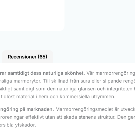
Recensioner (65)
rar samtidigt dess naturliga skönhet.
Vår marmorrengöring ä
nsliga marmorytor. Till skillnad från sura eller slipande r
iktigt samtidigt som den naturliga glansen och integritete
t tidlöst material i hem och kommersiella utrymmen.
engöring på marknaden.
Marmorrengöringsmedlet är utveckl
roreningar effektivt utan att skada stenens struktur. Den ge
rsibla ytskador.