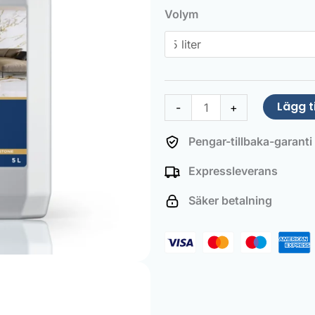
Cleaner
Volym
mängd
Lägg ti
-
+
Pengar-tillbaka-garanti
Expressleverans
Säker betalning