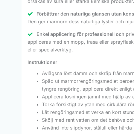
orsakas av sura eller starka kemiska produkter. 
Förbättrar den naturliga glansen utan ko
Den ger marmorn dess naturliga lyster och mjuk
Enkel applicering för professionell och pr
appliceras med en mopp, trasa eller sprayflask
eller specialverktyg.
Instruktioner
Avlägsna löst damm och skräp från marm
Späd ut marmorrengöringsmedlet beroende
tyngre rengöring, applicera direkt enligt
Applicera lösningen jämnt med hjälp av 
Torka försiktigt av ytan med cirkulära rö
Låt rengöringsmedlet verka en kort stund
Skölj med rent vatten om det behövs och
Använd inte slipdynor, stålull eller hård