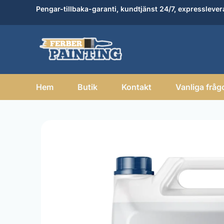
Hoppa
Pengar-tillbaka-garanti, kundtjänst 24/7, expresslever
till
innehåll
Hem
Butik
Kontakt
Vanliga fråg