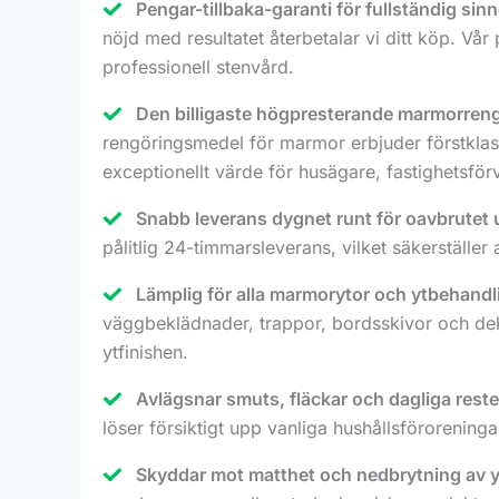
Pengar-tillbaka-garanti för fullständig sinn
nöjd med resultatet återbetalar vi ditt köp. Vår
professionell stenvård.
Den billigaste högpresterande marmorren
rengöringsmedel för marmor erbjuder förstklassi
exceptionellt värde för husägare, fastighetsför
Snabb leverans dygnet runt för oavbrutet 
pålitlig 24-timmarsleverans, vilket säkerställe
Lämplig för alla marmorytor och ytbehandl
väggbeklädnader, trappor, bordsskivor och deko
ytfinishen.
Avlägsnar smuts, fläckar och dagliga rester
löser försiktigt upp vanliga hushållsförorening
Skyddar mot matthet och nedbrytning av y