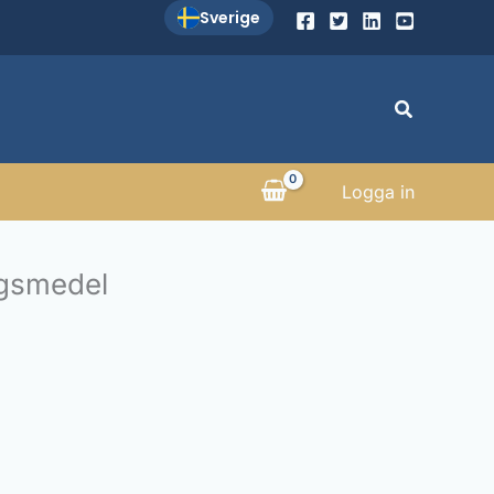
Sverige
Sök
Logga in
gsmedel