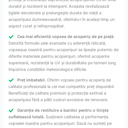
durabil și rezistent la intemperii. Aceasta revitalizează
țiglele decolorate și prelungește durata de viață a
acoperișului dumneavoastră, oferindu-i în același timp un
aspect curat și reîmprospătat.
Cea mai eficientă vopsea de acoperiș de pe piață.
Datorită formulei sale avansate cu aderență ridicată,
vopseaua noastră pentru acoperișuri se lipește puternic de
diferite materiale pentru acoperișuri, oferind acoperire
superioară, rezistență la UV și durabilitate pe termen lung
împotriva condițiilor meteorologice dificile.
Preț imbatabil.
Oferim vopsea pentru acoperiș de
calitate profesională la cel mai competitiv preț disponibil.
Beneficiați de calitate premium și protecție extinsă a
acoperișului fără a plăti costuri excesive de renovare.
Garanție de restituire a banilor pentru o liniște
sufletească totală.
Susținem calitatea și performanța
vopselei noastre pentru acoperișuri. Dacă nu sunteți pe