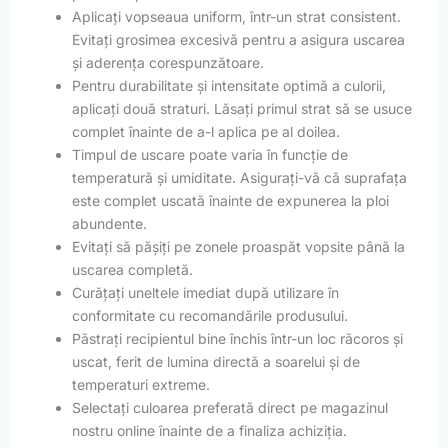
Aplicați vopseaua uniform, într-un strat consistent.
Evitați grosimea excesivă pentru a asigura uscarea
și aderența corespunzătoare.
Pentru durabilitate și intensitate optimă a culorii,
aplicați două straturi. Lăsați primul strat să se usuce
complet înainte de a-l aplica pe al doilea.
Timpul de uscare poate varia în funcție de
temperatură și umiditate. Asigurați-vă că suprafața
este complet uscată înainte de expunerea la ploi
abundente.
Evitați să pășiți pe zonele proaspăt vopsite până la
uscarea completă.
Curățați uneltele imediat după utilizare în
conformitate cu recomandările produsului.
Păstrați recipientul bine închis într-un loc răcoros și
uscat, ferit de lumina directă a soarelui și de
temperaturi extreme.
Selectați culoarea preferată direct pe magazinul
nostru online înainte de a finaliza achiziția.