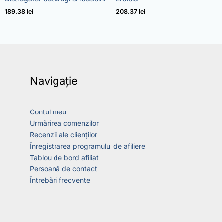
5.00
4.73
din 5
din 5
189.38
lei
208.37
lei
Navigație
Contul meu
Urmărirea comenzilor
Recenzii ale clienților
Înregistrarea programului de afiliere
Tablou de bord afiliat
Persoană de contact
Întrebări frecvente