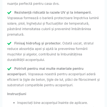
nuanța perfectă pentru casa dvs.
Rezistență ridicată la razele UV și la intemperii.
Vopseaua formează o barieră protectoare împotriva luminii
solare, ploii, înghețului și fluctuațiilor de temperatură,
păstrând intensitatea culorii și prevenind îmbătrânirea
prematură.
Finisaj hidrofug și protector.
Odată uscat, stratul
reduce absorbția apei și ajută la prevenirea formării
mușchilor și algelor, contribuind la îmbunătățirea
durabilității acoperișului.
Potrivit pentru mai multe materiale pentru
acoperișuri.
Vopseaua noastră pentru acoperișuri aderă
eficient la țigle de beton, țigle de lut, plăci de fibrociment și
substraturi compatibile pentru acoperișuri.
Instrucțiuni
Inspectați bine acoperișul înainte de aplicare.