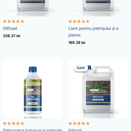
Evaluat la
Evaluat la
Glifosat
Liant pentru pietrișului și a
4.96
4.57
din 5
din 5
pietrei
208.37
lei
189.38
lei
Sale!
Sale!
Evaluat la
Evaluat la
Distrugator buturugi si radacini
Erbicid