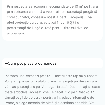
Prin respectarea acoperirii recomandate de 10 m² pe litru și
prin aplicarea uniformă a vopselei pe o suprafață pregătită
corespunzător, vopseaua noastră pentru acoperișuri va
oferi protecție durabilă, estetică îmbunătățită și
performanță de lungă durată pentru sistemul dvs. de
acoperișuri.
Cum pot plasa o comandă?
Plasarea unei comenzi pe site-ul nostru este rapidă și ușoară.
Pur și simplu răsfoiți catalogul nostru, alegeți produsele care
vă plac și faceți clic pe "Adăugați la coș". După ce ați selectat
toate articolele, accesați coșul și faceți clic pe "Checkout".
Urmați pașii de pe ecran pentru a introduce informațiile de
livrare, a alege metoda de plată și a confirma achiziția. Veți