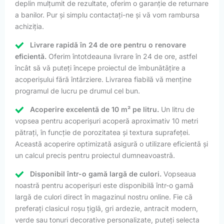
deplin mulțumit de rezultate, oferim o garanție de returnare
a banilor. Pur și simplu contactați-ne și vă vom rambursa
achiziția.
Livrare rapidă în 24 de ore pentru o renovare
eficientă.
Oferim întotdeauna livrare în 24 de ore, astfel
încât să vă puteți începe proiectul de îmbunătățire a
acoperișului fără întârziere. Livrarea fiabilă vă menține
programul de lucru pe drumul cel bun.
Acoperire excelentă de 10 m² pe litru.
Un litru de
vopsea pentru acoperișuri acoperă aproximativ 10 metri
pătrați, în funcție de porozitatea și textura suprafeței.
Această acoperire optimizată asigură o utilizare eficientă și
un calcul precis pentru proiectul dumneavoastră.
Disponibil într-o gamă largă de culori.
Vopseaua
noastră pentru acoperișuri este disponibilă într-o gamă
largă de culori direct în magazinul nostru online. Fie că
preferați clasicul roșu țiglă, gri ardezie, antracit modern,
verde sau tonuri decorative personalizate, puteți selecta