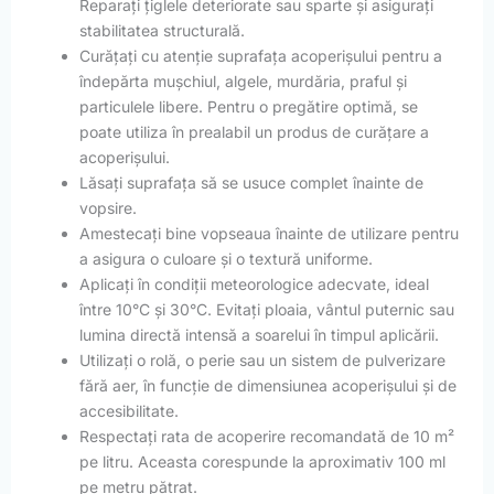
Reparați țiglele deteriorate sau sparte și asigurați
stabilitatea structurală.
Curățați cu atenție suprafața acoperișului pentru a
îndepărta mușchiul, algele, murdăria, praful și
particulele libere. Pentru o pregătire optimă, se
poate utiliza în prealabil un produs de curățare a
acoperișului.
Lăsați suprafața să se usuce complet înainte de
vopsire.
Amestecați bine vopseaua înainte de utilizare pentru
a asigura o culoare și o textură uniforme.
Aplicați în condiții meteorologice adecvate, ideal
între 10°C și 30°C. Evitați ploaia, vântul puternic sau
lumina directă intensă a soarelui în timpul aplicării.
Utilizați o rolă, o perie sau un sistem de pulverizare
fără aer, în funcție de dimensiunea acoperișului și de
accesibilitate.
Respectați rata de acoperire recomandată de 10 m²
pe litru. Aceasta corespunde la aproximativ 100 ml
pe metru pătrat.