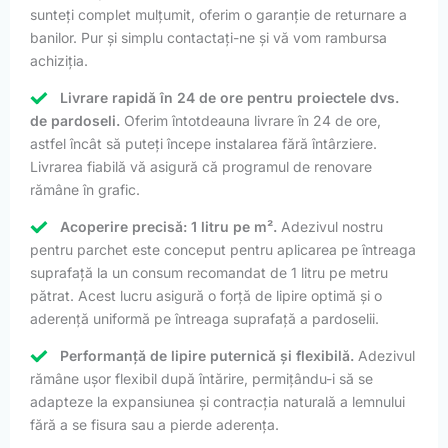
sunteți complet mulțumit, oferim o garanție de returnare a
banilor. Pur și simplu contactați-ne și vă vom rambursa
achiziția.
Livrare rapidă în 24 de ore pentru proiectele dvs.
de pardoseli.
Oferim întotdeauna livrare în 24 de ore,
astfel încât să puteți începe instalarea fără întârziere.
Livrarea fiabilă vă asigură că programul de renovare
rămâne în grafic.
Acoperire precisă: 1 litru pe m².
Adezivul nostru
pentru parchet este conceput pentru aplicarea pe întreaga
suprafață la un consum recomandat de 1 litru pe metru
pătrat. Acest lucru asigură o forță de lipire optimă și o
aderență uniformă pe întreaga suprafață a pardoselii.
Performanță de lipire puternică și flexibilă.
Adezivul
rămâne ușor flexibil după întărire, permițându-i să se
adapteze la expansiunea și contracția naturală a lemnului
fără a se fisura sau a pierde aderența.