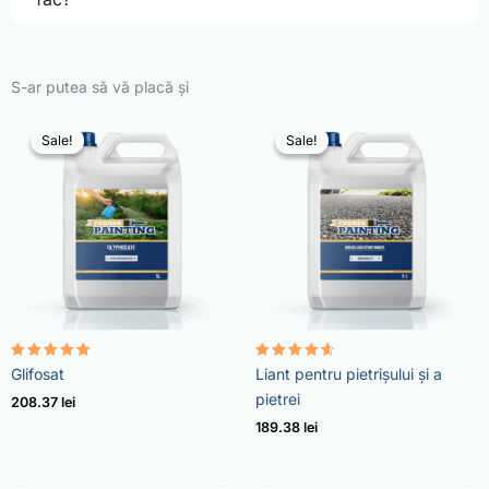
S-ar putea să vă placă și
Sale!
Sale!
Sale!
Sale!
Evaluat la
Evaluat la
Glifosat
Liant pentru pietrișului și a
4.96
4.57
din 5
din 5
pietrei
208.37
lei
189.38
lei