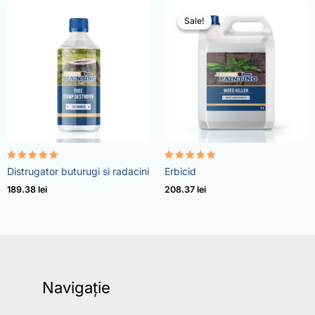
Sale!
Sale!
Evaluat la
Evaluat la
Distrugator buturugi si radacini
Erbicid
5.00
4.73
din 5
din 5
189.38
lei
208.37
lei
Navigație