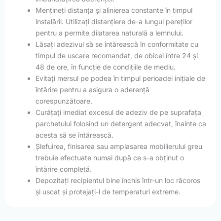
Mențineți distanța și alinierea constante în timpul
instalării. Utilizați distanțiere de-a lungul pereților
pentru a permite dilatarea naturală a lemnului.
Lăsați adezivul să se întărească în conformitate cu
timpul de uscare recomandat, de obicei între 24 și
48 de ore, în funcție de condițiile de mediu.
Evitați mersul pe podea în timpul perioadei inițiale de
întărire pentru a asigura o aderență
corespunzătoare.
Curățați imediat excesul de adeziv de pe suprafața
parchetului folosind un detergent adecvat, înainte ca
acesta să se întărească.
Șlefuirea, finisarea sau amplasarea mobilierului greu
trebuie efectuate numai după ce s-a obținut o
întărire completă.
Depozitați recipientul bine închis într-un loc răcoros
și uscat și protejați-l de temperaturi extreme.