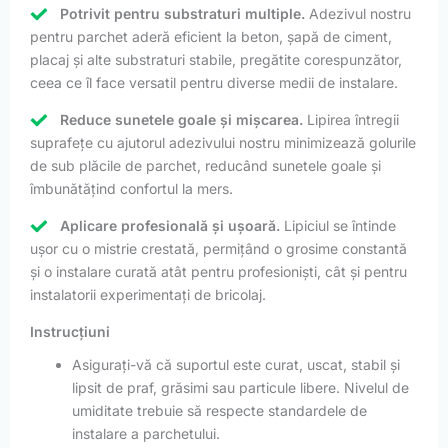
Potrivit pentru substraturi multiple.
Adezivul nostru
pentru parchet aderă eficient la beton, șapă de ciment,
placaj și alte substraturi stabile, pregătite corespunzător,
ceea ce îl face versatil pentru diverse medii de instalare.
Reduce sunetele goale și mișcarea.
Lipirea întregii
suprafețe cu ajutorul adezivului nostru minimizează golurile
de sub plăcile de parchet, reducând sunetele goale și
îmbunătățind confortul la mers.
Aplicare profesională și ușoară.
Lipiciul se întinde
ușor cu o mistrie crestată, permițând o grosime constantă
și o instalare curată atât pentru profesioniști, cât și pentru
instalatorii experimentați de bricolaj.
Instrucțiuni
Asigurați-vă că suportul este curat, uscat, stabil și
lipsit de praf, grăsimi sau particule libere. Nivelul de
umiditate trebuie să respecte standardele de
instalare a parchetului.