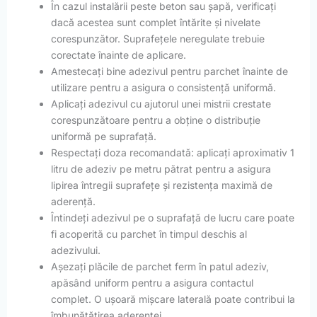
În cazul instalării peste beton sau șapă, verificați
dacă acestea sunt complet întărite și nivelate
corespunzător. Suprafețele neregulate trebuie
corectate înainte de aplicare.
Amestecați bine adezivul pentru parchet înainte de
utilizare pentru a asigura o consistență uniformă.
Aplicați adezivul cu ajutorul unei mistrii crestate
corespunzătoare pentru a obține o distribuție
uniformă pe suprafață.
Respectați doza recomandată: aplicați aproximativ 1
litru de adeziv pe metru pătrat pentru a asigura
lipirea întregii suprafețe și rezistența maximă de
aderență.
Întindeți adezivul pe o suprafață de lucru care poate
fi acoperită cu parchet în timpul deschis al
adezivului.
Așezați plăcile de parchet ferm în patul adeziv,
apăsând uniform pentru a asigura contactul
complet. O ușoară mișcare laterală poate contribui la
îmbunătățirea aderenței.