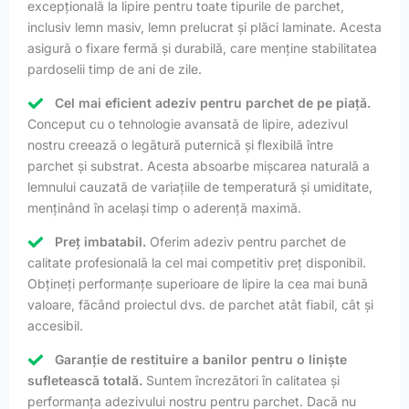
excepțională la lipire pentru toate tipurile de parchet,
inclusiv lemn masiv, lemn prelucrat și plăci laminate. Acesta
asigură o fixare fermă și durabilă, care menține stabilitatea
pardoselii timp de ani de zile.
Cel mai eficient adeziv pentru parchet de pe piață.
Conceput cu o tehnologie avansată de lipire, adezivul
nostru creează o legătură puternică și flexibilă între
parchet și substrat. Acesta absoarbe mișcarea naturală a
lemnului cauzată de variațiile de temperatură și umiditate,
menținând în același timp o aderență maximă.
Preț imbatabil.
Oferim adeziv pentru parchet de
calitate profesională la cel mai competitiv preț disponibil.
Obțineți performanțe superioare de lipire la cea mai bună
valoare, făcând proiectul dvs. de parchet atât fiabil, cât și
accesibil.
Garanție de restituire a banilor pentru o liniște
sufletească totală.
Suntem încrezători în calitatea și
performanța adezivului nostru pentru parchet. Dacă nu