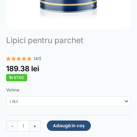
Lipici pentru parchet
(41)
Evaluat la
41
189.38
lei
4.85
din 5
pe baza a
ÎN STOC
de
evaluări
de la
Cantitate
Volme
clienți
Parquet
Glue
Adaugă în coș
-
+