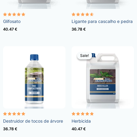
Avaliação
Avaliação
Glifosato
Ligante para cascalho e pedra
4.96
4.57
de 5
de 5
40.47
€
36.78
€
Sale!
Sale!
Avaliação
Avaliação
Destruidor de tocos de árvore
Herbicida
5.00
4.73
de 5
de 5
36.78
€
40.47
€