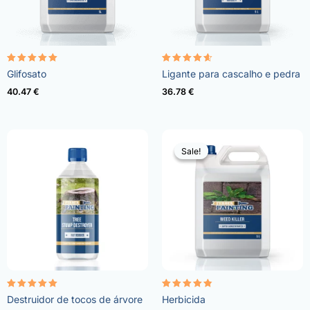
Avaliação
Avaliação
Glifosato
Ligante para cascalho e pedra
4.96
4.57
de 5
de 5
40.47
€
36.78
€
Sale!
Sale!
Avaliação
Avaliação
Destruidor de tocos de árvore
Herbicida
5.00
4.73