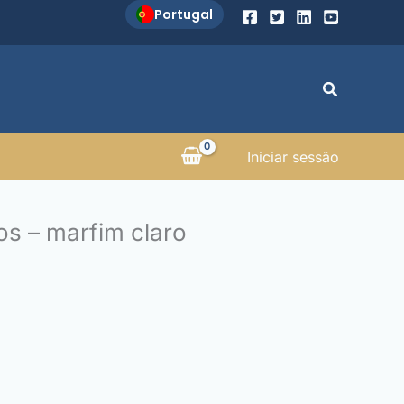
Portugal
Search
Iniciar sessão
os – marfim claro