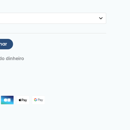
nar
o dinheiro