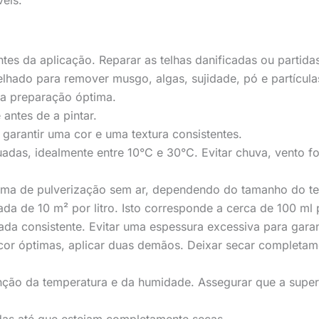
es da aplicação. Reparar as telhas danificadas ou partidas 
lhado para remover musgo, algas, sujidade, pó e partículas
ma preparação óptima.
antes de a pintar.
a garantir uma cor e uma textura consistentes.
das, idealmente entre 10°C e 30°C. Evitar chuva, vento fort
tema de pulverização sem ar, dependendo do tamanho do tel
da de 10 m² por litro. Isto corresponde a cerca de 100 ml
ada consistente. Evitar uma espessura excessiva para gara
cor óptimas, aplicar duas demãos. Deixar secar completam
ção da temperatura e da humidade. Assegurar que a superf
das até que estejam completamente secas.