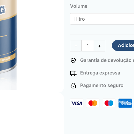
de
Volume
Roof
Paint
Light
ivory
Adicio
-
+
Garantia de devolução d
Entrega expressa
Pagamento seguro