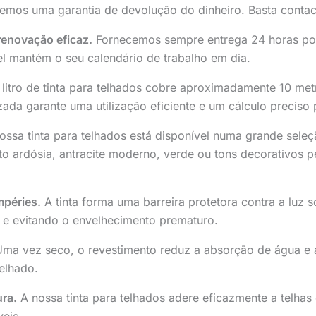
recemos uma garantia de devolução do dinheiro. Basta cont
renovação eficaz.
Fornecemos sempre entrega 24 horas por 
l mantém o seu calendário de trabalho em dia.
itro de tinta para telhados cobre aproximadamente 10 me
zada garante uma utilização eficiente e um cálculo preciso 
ssa tinta para telhados está disponível numa grande seleç
nto ardósia, antracite moderno, verde ou tons decorativos 
mpéries.
A tinta forma uma barreira protetora contra a luz s
r e evitando o envelhecimento prematuro.
ma vez seco, o revestimento reduz a absorção de água e a
elhado.
ura.
A nossa tinta para telhados adere eficazmente a telhas 
veis.