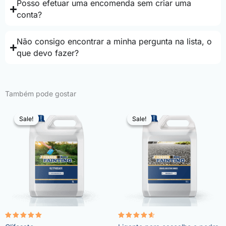
Posso efetuar uma encomenda sem criar uma
conta?
Não consigo encontrar a minha pergunta na lista, o
que devo fazer?
Também pode gostar
Sale!
Sale!
Sale!
Sale!
Avaliação
Avaliação