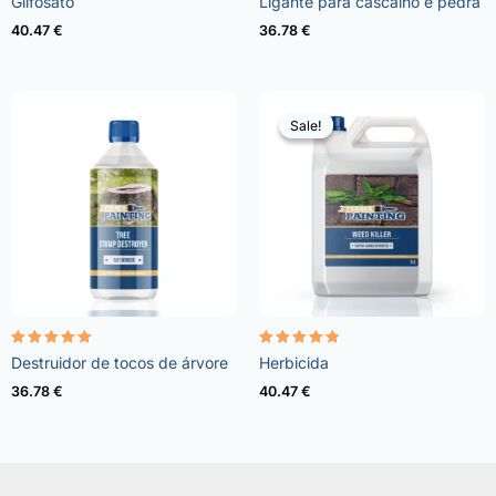
Glifosato
Ligante para cascalho e pedra
4.96
4.57
de 5
de 5
40.47
€
36.78
€
Sale!
Sale!
Avaliação
Avaliação
Destruidor de tocos de árvore
Herbicida
5.00
4.73
de 5
de 5
36.78
€
40.47
€