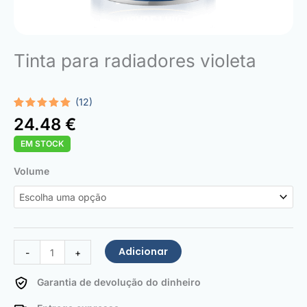
Tinta para radiadores violeta
(12)
Classificado
12
24.48
€
com
5.00
em 5 com
EM STOCK
base em
classificações
de
Quantidade
Volume
clientes
de
Radiator
Paint
Purple
violet
Adicionar
-
+
Garantia de devolução do dinheiro