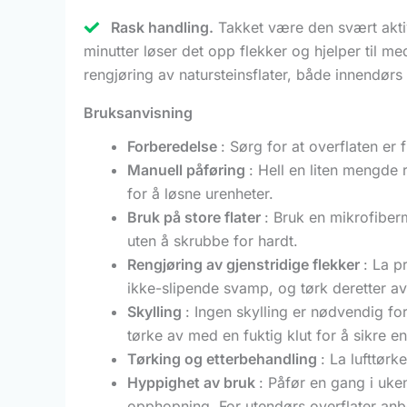
Rask handling.
Takket være den svært aktiv
minutter løser det opp flekker og hjelper til m
rengjøring av natursteinsflater, både innendørs
Bruksanvisning
Forberedelse
: Sørg for at overflaten er 
Manuell påføring
: Hell en liten mengde
for å løsne urenheter.
Bruk på store flater
: Bruk en mikrofiberm
uten å skrubbe for hardt.
Rengjøring av gjenstridige flekker
: La p
ikke-slipende svamp, og tørk deretter av
Skylling
: Ingen skylling er nødvendig for
tørke av med en fuktig klut for å sikre en
Tørking og etterbehandling
: La lufttørk
Hyppighet av bruk
: Påfør en gang i uken
opphopning. For utendørs overflater anbe