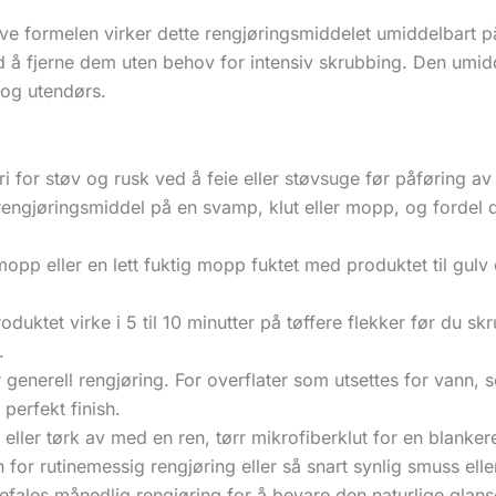
e formelen virker dette rengjøringsmiddelet umiddelbart p
ed å fjerne dem uten behov for intensiv skrubbing. Den umidde
 og utendørs.
fri for støv og rusk ved å feie eller støvsuge før påføring av
 rengjøringsmiddel på en svamp, klut eller mopp, og fordel 
opp eller en lett fuktig mopp fuktet med produktet til gulv 
roduktet virke i 5 til 10 minutter på tøffere flekker før du s
.
 generell rengjøring. For overflater som utsettes for vann, s
 perfekt finish.
e eller tørk av med en ren, tørr mikrofiberklut for en blankere
 for rutinemessig rengjøring eller så snart synlig smuss ell
fales månedlig rengjøring for å bevare den naturlige glanse