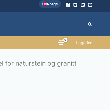
Norge
Søk
Logg inn
 for naturstein og granitt