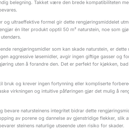
ndig belegning. Takket være den brede kompatibiliteten me
bevares.
r og ultraeffektive formel gir dette rengjøringsmiddelet utme
rengjør én liter produkt opptil 50 m² naturstein, noe som gjør
 utendørs.
lipende rengjøringsmidler som kan skade naturstein, er dette 
en aggressive løsemidler, avgir ingen giftige gasser og for
gjøring uten å forandre den. Det er perfekt for kjøkken, ba
til bruk og krever ingen fortynning eller kompliserte forber
ke virkningen og intuitive påføringen gjør det mulig å rengjø
g bevare natursteinens integritet bidrar dette rengjøringsmid
topping av porene og dannelse av gjenstridige flekker, slik a
varer steinens naturlige utseende uten risiko for skader.