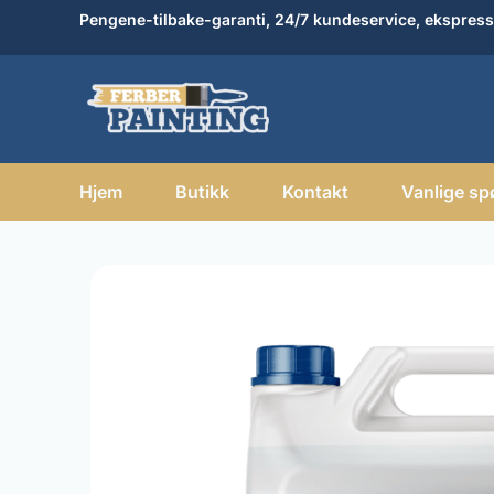
Hopp
Pengene-tilbake-garanti, 24/7 kundeservice, ekspress
rett
til
innholdet
Hjem
Butikk
Kontakt
Vanlige sp