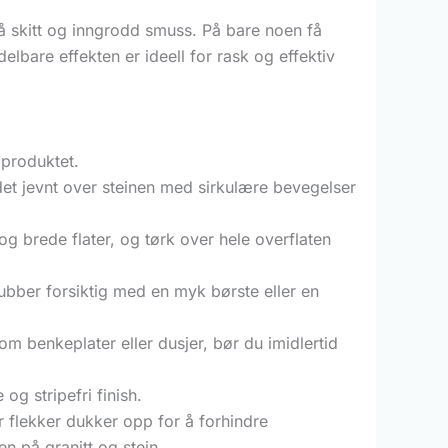
å skitt og inngrodd smuss. På bare noen få
lbare effekten er ideell for rask og effektiv
 produktet.
det jevnt over steinen med sirkulære bevegelser
og brede flater, og tørk over hele overflaten
krubber forsiktig med en myk børste eller en
om benkeplater eller dusjer, bør du imidlertid
 og stripefri finish.
er flekker dukker opp for å forhindre
n på granitt og stein.