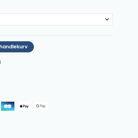
 handlekurv
i