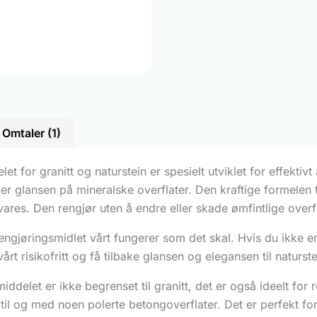
Omtaler (1)
t for granitt og naturstein er spesielt utviklet for effektivt å
r glansen på mineralske overflater. Den kraftige formelen t
res. Den rengjør uten å endre eller skade ømfintlige overfla
rengjøringsmidlet vårt fungerer som det skal. Hvis du ikke er
t vårt risikofritt og få tilbake glansen og elegansen til natur
iddelet er ikke begrenset til granitt, det er også ideelt fo
 og til og med noen polerte betongoverflater. Det er perfekt fo