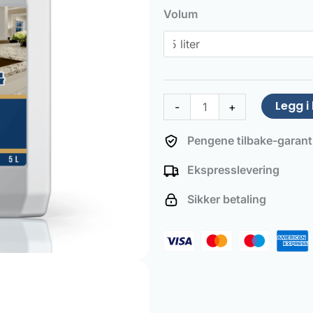
Stone
Volum
&
Granite
Cleaner
antall
Legg i
-
+
Pengene tilbake-garant
Ekspresslevering
Sikker betaling