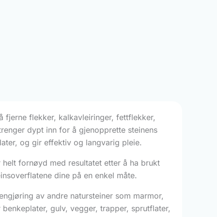
 fjerne flekker, kalkavleiringer, fettflekker,
renger dypt inn for å gjenopprette steinens
ter, og gir effektiv og langvarig pleie.
 helt fornøyd med resultatet etter å ha brukt
steinsoverflatene dine på en enkel måte.
r rengjøring av andre natursteiner som marmor,
r benkeplater, gulv, vegger, trapper, sprutflater,