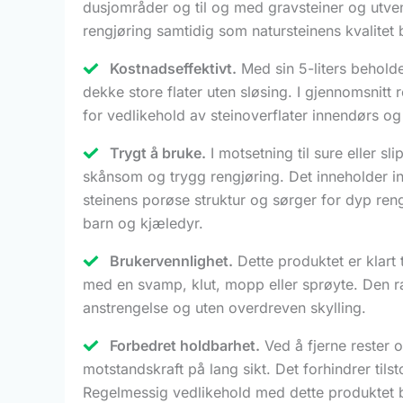
dusjområder og til og med gravsteiner og utve
rengjøring samtidig som natursteinens kvalitet 
Kostnadseffektivt.
Med sin 5-liters beholde
dekke store flater uten sløsing. I gjennomsnitt 
for vedlikehold av steinoverflater innendørs og
Trygt å bruke.
I motsetning til sure eller s
skånsom og trygg rengjøring. Det inneholder ing
steinens porøse struktur og sørger for dyp ren
barn og kjæledyr.
Brukervennlighet.
Dette produktet er klart 
med en svamp, klut, mopp eller sprøyte. Den ras
anstrengelse og uten overdreven skylling.
Forbedret holdbarhet.
Ved å fjerne rester o
motstandskraft på lang sikt. Det forhindrer tils
Regelmessig vedlikehold med dette produktet be