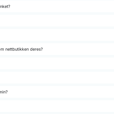
inket?
om nettbutikken deres?
 min?