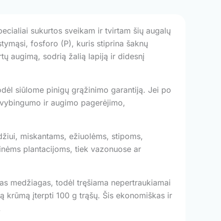
cialiai sukurtos sveikam ir tvirtam šių augalų
stymąsi, fosforo (P), kuris stiprina šaknų
tų augimą, sodrią žalią lapiją ir didesnį
ėl siūlome pinigų grąžinimo garantiją. Jei po
yvybingumo ir augimo pagerėjimo,
iui, miskantams, ežiuolėms, stipoms,
inėms plantacijoms, tiek vazonuose ar
sias medžiagas, todėl tręšiama nepertraukiamai
 krūmą įterpti 100 g trąšų. Šis ekonomiškas ir
.