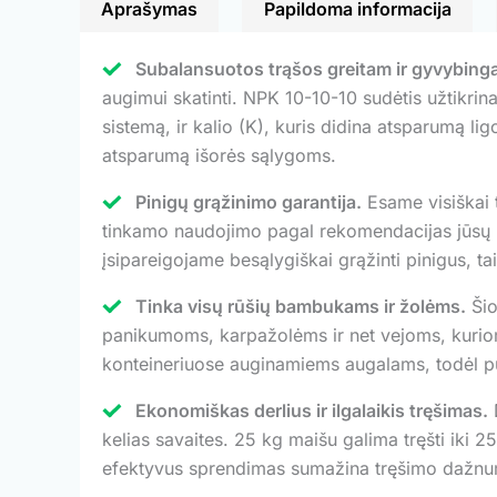
Aprašymas
Papildoma informacija
Subalansuotos trąšos greitam ir gyvybing
augimui skatinti. NPK 10-10-10 sudėtis užtikrina
sistemą, ir kalio (K), kuris didina atsparumą lig
atsparumą išorės sąlygoms.
Pinigų grąžinimo garantija.
Esame visiškai 
tinkamo naudojimo pagal rekomendacijas jūsų
įsipareigojame besąlygiškai grąžinti pinigus, ta
Tinka visų rūšių bambukams ir žolėms.
Šio
panikumoms, karpažolėms ir net vejoms, kuriom
konteineriuose auginamiems augalams, todėl pui
Ekonomiškas derlius ir ilgalaikis tręšimas.
D
kelias savaites. 25 kg maišu galima tręšti iki
efektyvus sprendimas sumažina tręšimo dažnum