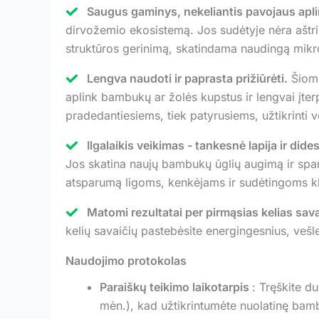
Saugus gaminys, nekeliantis pavojaus apli
dirvožemio ekosistemą. Jos sudėtyje nėra aštrių
struktūros gerinimą, skatindama naudingą mikr
Lengva naudoti ir paprasta prižiūrėti.
Šiomi
aplink bambukų ar žolės kupstus ir lengvai įter
pradedantiesiems, tiek patyrusiems, užtikrinti 
Ilgalaikis veikimas - tankesnė lapija ir did
Jos skatina naujų bambukų ūglių augimą ir spart
atsparumą ligoms, kenkėjams ir sudėtingoms k
Matomi rezultatai per pirmąsias kelias sava
kelių savaičių pastebėsite energingesnius, vešles
Naudojimo protokolas
Paraiškų teikimo laikotarpis
: Tręškite d
mėn.), kad užtikrintumėte nuolatinę bamb