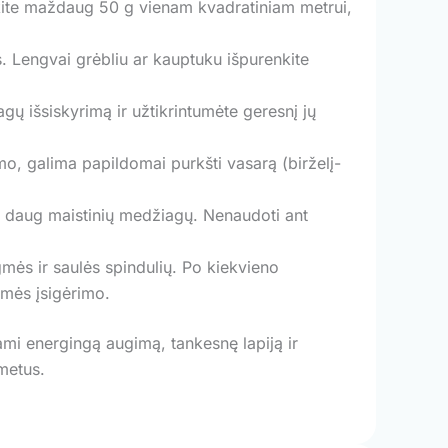
kite maždaug 50 g vienam kvadratiniam metrui,
s. Lengvai grėbliu ar kauptuku išpurenkite
gų išsiskyrimą ir užtikrintumėte geresnį jų
mo, galima papildomai purkšti vasarą (birželį-
r daug maistinių medžiagų. Nenaudoti ant
gmės ir saulės spindulių. Po kiekvieno
gmės įsigėrimo.
ami energingą augimą, tankesnę lapiją ir
metus.