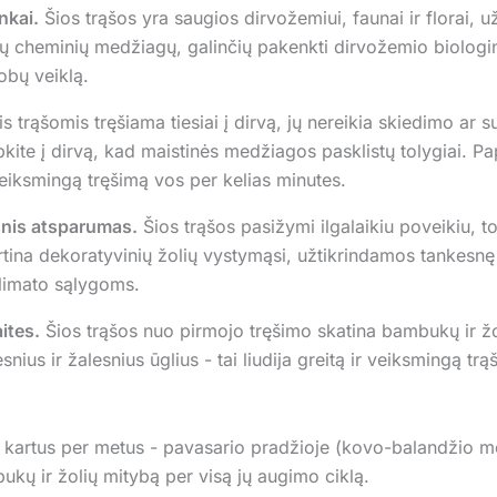
nkai.
Šios trąšos yra saugios dirvožemiui, faunai ir florai, už
 cheminių medžiagų, galinčių pakenkti dirvožemio biologinei
obų veiklą.
s trąšomis tręšiama tiesiai į dirvą, jų nereikia skiedimo ar 
pkite į dirvą, kad maistinės medžiagos pasklistų tolygiai. P
veiksmingą tręšimą vos per kelias minutes.
esnis atsparumas.
Šios trąšos pasižymi ilgalaikiu poveikiu, to
ina dekoratyvinių žolių vystymąsi, užtikrindamos tankesnę ir
limato sąlygoms.
ites.
Šios trąšos nuo pirmojo tręšimo skatina bambukų ir žo
nius ir žalesnius ūglius - tai liudija greitą ir veiksmingą trą
u kartus per metus - pavasario pradžioje (kovo-balandžio m
ukų ir žolių mitybą per visą jų augimo ciklą.