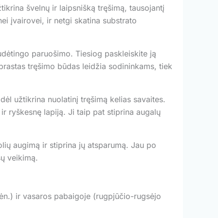
tikrina švelnų ir laipsnišką tręšimą, tausojantį
 įvairovei, ir netgi skatina substrato
sudėtingo paruošimo. Tiesiog paskleiskite ją
aprastas tręšimo būdas leidžia sodininkams, tiek
dėl užtikrina nuolatinį tręšimą kelias savaites.
 ryškesnę lapiją. Ji taip pat stiprina augalų
lių augimą ir stiprina jų atsparumą. Jau po
šų veikimą.
ėn.) ir vasaros pabaigoje (rugpjūčio-rugsėjo