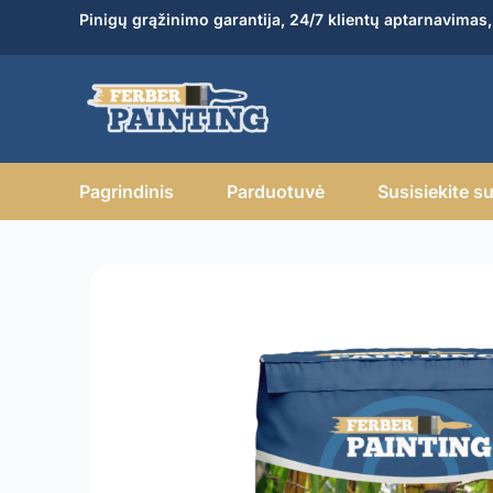
Pereiti
Pinigų grąžinimo garantija, 24/7 klientų aptarnavimas
prie
turinio
Pagrindinis
Parduotuvė
Susisiekite s