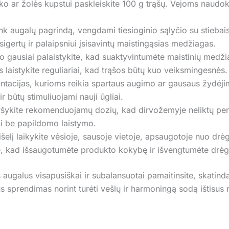
o ar žolės kupstui paskleiskite 100 g trąšų. Vejoms naudo
ink augalų pagrindą, vengdami tiesioginio sąlyčio su stiebai
sigertų ir palaipsniui įsisavintų maistingąsias medžiagas.
o gausiai palaistykite, kad suaktyvintumėte maistinių medžia
s laistykite reguliariai, kad trąšos būtų kuo veiksmingesnės.
antacijas, kurioms reikia spartaus augimo ar gausaus žydėji
r būtų stimuliuojami nauji ūgliai.
ršykite rekomenduojamų dozių, kad dirvožemyje neliktų pe
rai be papildomo laistymo.
išelį laikykite vėsioje, sausoje vietoje, apsaugotoje nuo drė
te, kad išsaugotumėte produkto kokybę ir išvengtumėte drė
augalus visapusiškai ir subalansuotai pamaitinsite, skatind
s sprendimas norint turėti vešlų ir harmoningą sodą ištisus 