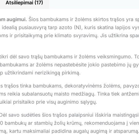
Atsiliepimai (17)
am augimui.
Šios bambukams ir žolėms skirtos trąšos yra spe
 idealią pusiausvyrą tarp azoto (N), kuris skatina lapijos vy
oms ir prisitaikymą prie klimato svyravimų. Jis užtikrina spar
tikri dėl savo trąšų bambukams ir žolėms veiksmingumo. Tod
 bambukams ar žolėms nepastebėsite jokio pastebimo jų g
ip užtikrindami nerizikingą pirkimą.
s trąšos tinka bambukams, dekoratyvinėms žolėms, pavyzdž
s reikia subalansuotų maisto medžiagų. Tinka tiek antžem
kiai prisitaiko prie visų auginimo sąlygų.
ėl savo sudėties šios trąšos palaipsniui išskiria maistingą
 250 bambukų ar stambių žolių krūmų, rekomenduojama į vieną
ą, kartu maksimaliai padidina augalų augimą ir atsparumą