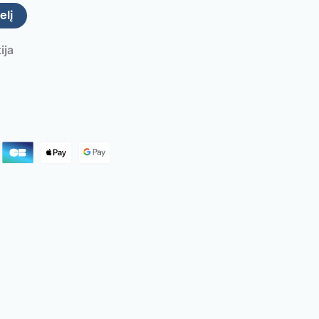
elį
ija