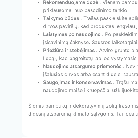
Rekomenduojama dozė
: Vienam bambuk
priklausomai nuo pasodinimo tankio.
Taikymo būdas
: Trąšas paskleiskite apl
dirvos paviršių, kad produktas lengviau į
Laistymas po naudojimo
: Po paskleidim
įsisavinimą šaknyse. Sausros laikotarpiai
Priežiūra ir stebėjimas
: Atviro grunto pl
liepą), kad pagreitėtų lapijos vystymasis i
Naudojimo atsargumo priemonės
: Nevi
įšalusios dirvos arba esant didelei saus
Saugojimas ir konservavimas
: Trąšų ma
naudojimo maišelį kruopščiai užklijuoki
Šiomis bambukų ir dekoratyvinių žolių trąšomis 
didesnį atsparumą klimato sąlygoms. Tai idealu