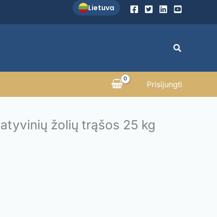
Lietuva
Paieška
Prisijungti
tyvinių žolių trąšos 25 kg