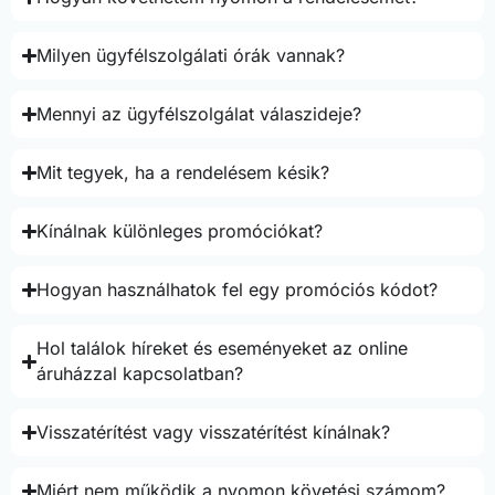
Milyen ügyfélszolgálati órák vannak?
Mennyi az ügyfélszolgálat válaszideje?
Mit tegyek, ha a rendelésem késik?
Kínálnak különleges promóciókat?
Hogyan használhatok fel egy promóciós kódot?
Hol találok híreket és eseményeket az online
áruházzal kapcsolatban?
Visszatérítést vagy visszatérítést kínálnak?
Miért nem működik a nyomon követési számom?