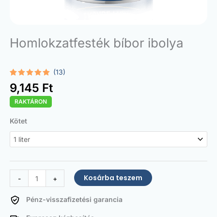
Homlokzatfesték bíbor ibolya
(13)
Értékelés
13
9,145
Ft
5.00
az 5-
ből,
RAKTÁRON
értékelés
alapján
Facade
Kötet
Paint
Purple
violet
mennyiség
Kosárba teszem
-
+
Pénz-visszafizetési garancia