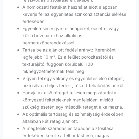
A homlokzati festéket használat előtt alaposan
keverje fel az egyenletes színkonzisztencia elérése
érdekében.
Egyenletesen vigye fel hengerrel, ecsettel vagy
külső bevonatokhoz alkalmas
permetezőberendezéssel.
Tartsa be az ajánlott fedési arányt: literenként
legfeljebb 10 m². Ez a felület porozitásától és
textúrájától függően körülbelül 100
ml/négyzetméternek felel meg.
Vigyen fel egy vékony és egyenletes első réteget,
biztosítva a teljes fedést, túlzott felrakódás nélkül.
Hagyja az első réteget teljesen megszáradni a
környezeti feltételeknek megfelelően, mielőtt
szükség esetén egy második réteget alkalmazna.
Az optimális tartósság és színmélység érdekében
általában két réteg ajánlott.
A megfelelő száradás és tapadás biztosítása
érdekében kerülje a felhordást eső, magas