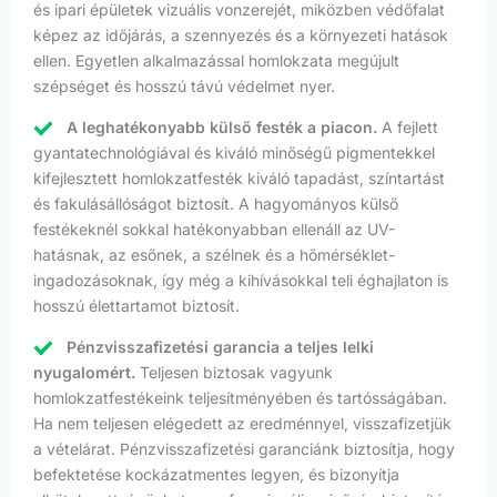
és ipari épületek vizuális vonzerejét, miközben védőfalat
képez az időjárás, a szennyezés és a környezeti hatások
ellen. Egyetlen alkalmazással homlokzata megújult
szépséget és hosszú távú védelmet nyer.
A leghatékonyabb külső festék a piacon.
A fejlett
gyantatechnológiával és kiváló minőségű pigmentekkel
kifejlesztett homlokzatfesték kiváló tapadást, színtartást
és fakulásállóságot biztosít. A hagyományos külső
festékeknél sokkal hatékonyabban ellenáll az UV-
hatásnak, az esőnek, a szélnek és a hőmérséklet-
ingadozásoknak, így még a kihívásokkal teli éghajlaton is
hosszú élettartamot biztosít.
Pénzvisszafizetési garancia a teljes lelki
nyugalomért.
Teljesen biztosak vagyunk
homlokzatfestékeink teljesítményében és tartósságában.
Ha nem teljesen elégedett az eredménnyel, visszafizetjük
a vételárat. Pénzvisszafizetési garanciánk biztosítja, hogy
befektetése kockázatmentes legyen, és bizonyítja