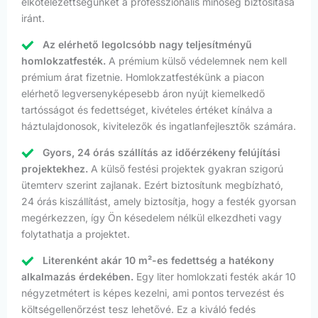
elkötelezettségünket a professzionális minőség biztosítása
iránt.
Az elérhető legolcsóbb nagy teljesítményű
homlokzatfesték.
A prémium külső védelemnek nem kell
prémium árat fizetnie. Homlokzatfestékünk a piacon
elérhető legversenyképesebb áron nyújt kiemelkedő
tartósságot és fedettséget, kivételes értéket kínálva a
háztulajdonosok, kivitelezők és ingatlanfejlesztők számára.
Gyors, 24 órás szállítás az időérzékeny felújítási
projektekhez.
A külső festési projektek gyakran szigorú
ütemterv szerint zajlanak. Ezért biztosítunk megbízható,
24 órás kiszállítást, amely biztosítja, hogy a festék gyorsan
megérkezzen, így Ön késedelem nélkül elkezdheti vagy
folytathatja a projektet.
Literenként akár 10 m²-es fedettség a hatékony
alkalmazás érdekében.
Egy liter homlokzati festék akár 10
négyzetmétert is képes kezelni, ami pontos tervezést és
költségellenőrzést tesz lehetővé. Ez a kiváló fedés