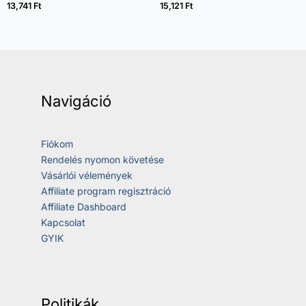
/ 5
/ 5
13,741
Ft
15,121
Ft
Navigáció
Fiókom
Rendelés nyomon követése
Vásárlói vélemények
Affiliate program regisztráció
Affiliate Dashboard
Kapcsolat
GYIK
Politikák