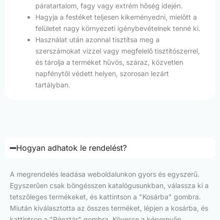
páratartalom, fagy vagy extrém hőség idején.
Hagyja a festéket teljesen kikeményedni, mielőtt a
felületet nagy környezeti igénybevételnek tenné ki.
Használat után azonnal tisztítsa meg a
szerszámokat vízzel vagy megfelelő tisztítószerrel,
és tárolja a terméket hűvös, száraz, közvetlen
napfénytől védett helyen, szorosan lezárt
tartályban.
Hogyan adhatok le rendelést?
A megrendelés leadása weboldalunkon gyors és egyszerű.
Egyszerűen csak böngésszen katalógusunkban, válassza ki a
tetszőleges termékeket, és kattintson a "Kosárba" gombra.
Miután kiválasztotta az összes terméket, lépjen a kosárba, és
kattintson a "Pénztár" gombra. Kövesse a képernyőn