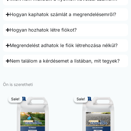
Hogyan kaphatok számlát a megrendelésemről?
Hogyan hozhatok létre fiókot?
Megrendelést adhatok le fiók létrehozása nélkül?
Nem találom a kérdésemet a listában, mit tegyek?
Ön is szeretheti
Sale!
Sale!
Sale!
Sale!