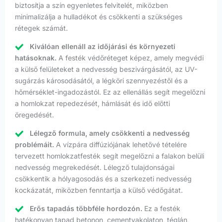
biztosítja a szín egyenletes felvitelét, miközben
minimalizálja a hulladékot és csökkenti a szükséges
rétegek számát.
Kiválóan ellenáll az időjárási és környezeti
hatásoknak.
A festék védőréteget képez, amely megvédi
a külső felületeket a nedvesség beszivárgásától, az UV-
sugárzás károsodásától, a légköri szennyezéstől és a
hőmérséklet-ingadozástól. Ez az ellenállás segít megelőzni
a homlokzat repedezését, hámlását és idő előtti
öregedését.
Lélegző formula, amely csökkenti a nedvesség
problémáit.
A vízpára diffúziójának lehetővé tételére
tervezett homlokzatfesték segít megelőzni a falakon belüli
nedvesség megrekedését. Lélegző tulajdonságai
csökkentik a hólyagosodás és a szerkezeti nedvesség
kockázatát, miközben fenntartja a külső védőgátat.
Erős tapadás többféle hordozón.
Ez a festék
hatékonyan tapad betonon, cementvakolaton, téglán,