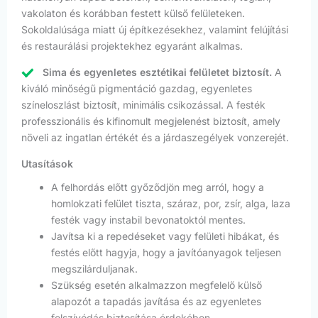
vakolaton és korábban festett külső felületeken.
Sokoldalúsága miatt új építkezésekhez, valamint felújítási
és restaurálási projektekhez egyaránt alkalmas.
Sima és egyenletes esztétikai felületet biztosít.
A
kiváló minőségű pigmentáció gazdag, egyenletes
színeloszlást biztosít, minimális csíkozással. A festék
professzionális és kifinomult megjelenést biztosít, amely
növeli az ingatlan értékét és a járdaszegélyek vonzerejét.
Utasítások
A felhordás előtt győződjön meg arról, hogy a
homlokzati felület tiszta, száraz, por, zsír, alga, laza
festék vagy instabil bevonatoktól mentes.
Javítsa ki a repedéseket vagy felületi hibákat, és
festés előtt hagyja, hogy a javítóanyagok teljesen
megszilárduljanak.
Szükség esetén alkalmazzon megfelelő külső
alapozót a tapadás javítása és az egyenletes
felszívódás biztosítása érdekében.