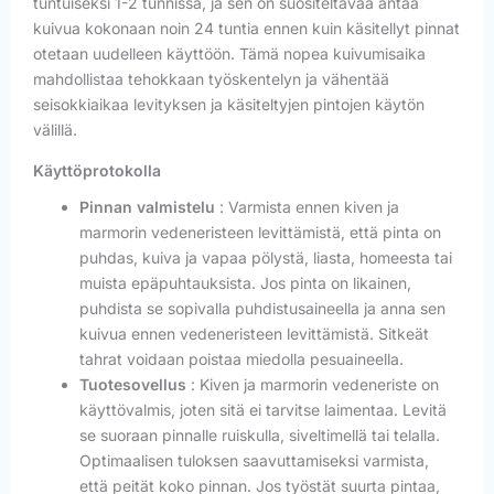
tuntuiseksi 1-2 tunnissa, ja sen on suositeltavaa antaa
kuivua kokonaan noin 24 tuntia ennen kuin käsitellyt pinnat
otetaan uudelleen käyttöön. Tämä nopea kuivumisaika
mahdollistaa tehokkaan työskentelyn ja vähentää
seisokkiaikaa levityksen ja käsiteltyjen pintojen käytön
välillä.
Käyttöprotokolla
Pinnan valmistelu
: Varmista ennen kiven ja
marmorin vedeneristeen levittämistä, että pinta on
puhdas, kuiva ja vapaa pölystä, liasta, homeesta tai
muista epäpuhtauksista. Jos pinta on likainen,
puhdista se sopivalla puhdistusaineella ja anna sen
kuivua ennen vedeneristeen levittämistä. Sitkeät
tahrat voidaan poistaa miedolla pesuaineella.
Tuotesovellus
: Kiven ja marmorin vedeneriste on
käyttövalmis, joten sitä ei tarvitse laimentaa. Levitä
se suoraan pinnalle ruiskulla, siveltimellä tai telalla.
Optimaalisen tuloksen saavuttamiseksi varmista,
että peität koko pinnan. Jos työstät suurta pintaa,