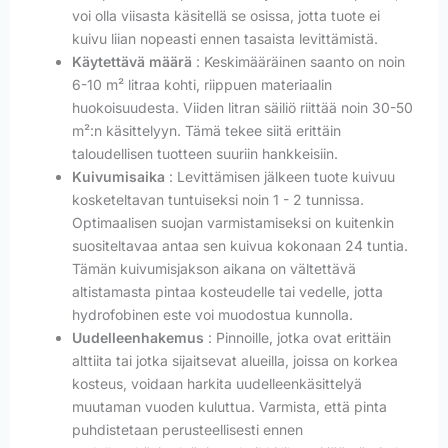
voi olla viisasta käsitellä se osissa, jotta tuote ei
kuivu liian nopeasti ennen tasaista levittämistä.
Käytettävä määrä
: Keskimääräinen saanto on noin
6-10 m² litraa kohti, riippuen materiaalin
huokoisuudesta. Viiden litran säiliö riittää noin 30-50
m²:n käsittelyyn. Tämä tekee siitä erittäin
taloudellisen tuotteen suuriin hankkeisiin.
Kuivumisaika
: Levittämisen jälkeen tuote kuivuu
kosketeltavan tuntuiseksi noin 1 - 2 tunnissa.
Optimaalisen suojan varmistamiseksi on kuitenkin
suositeltavaa antaa sen kuivua kokonaan 24 tuntia.
Tämän kuivumisjakson aikana on vältettävä
altistamasta pintaa kosteudelle tai vedelle, jotta
hydrofobinen este voi muodostua kunnolla.
Uudelleenhakemus
: Pinnoille, jotka ovat erittäin
alttiita tai jotka sijaitsevat alueilla, joissa on korkea
kosteus, voidaan harkita uudelleenkäsittelyä
muutaman vuoden kuluttua. Varmista, että pinta
puhdistetaan perusteellisesti ennen