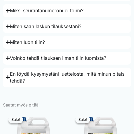
Miksi seurantanumeroni ei toimi?
Miten saan laskun tilauksestani?
Miten luon tilin?
Voinko tehdä tilauksen ilman tilin luomista?
En löydä kysymystäni luettelosta, mitä minun pitäisi
tehdä?
Saatat myös pitää
Sale!
Sale!
Sale!
Sale!