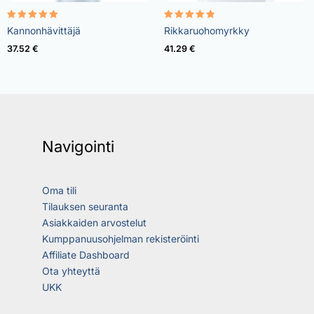
Rated
Rated
Kannonhävittäjä
Rikkaruohomyrkky
5.00
4.73
out of 5
out of 5
37.52
€
41.29
€
Navigointi
Oma tili
Tilauksen seuranta
Asiakkaiden arvostelut
Kumppanuusohjelman rekisteröinti
Affiliate Dashboard
Ota yhteyttä
UKK