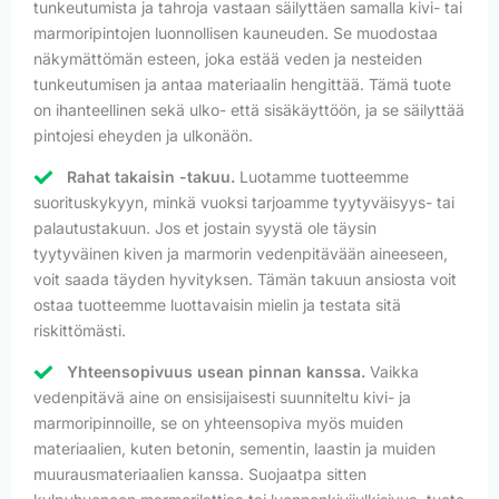
tunkeutumista ja tahroja vastaan säilyttäen samalla kivi- tai
marmoripintojen luonnollisen kauneuden. Se muodostaa
näkymättömän esteen, joka estää veden ja nesteiden
tunkeutumisen ja antaa materiaalin hengittää. Tämä tuote
on ihanteellinen sekä ulko- että sisäkäyttöön, ja se säilyttää
pintojesi eheyden ja ulkonäön.
Rahat takaisin -takuu.
Luotamme tuotteemme
suorituskykyyn, minkä vuoksi tarjoamme tyytyväisyys- tai
palautustakuun. Jos et jostain syystä ole täysin
tyytyväinen kiven ja marmorin vedenpitävään aineeseen,
voit saada täyden hyvityksen. Tämän takuun ansiosta voit
ostaa tuotteemme luottavaisin mielin ja testata sitä
riskittömästi.
Yhteensopivuus usean pinnan kanssa.
Vaikka
vedenpitävä aine on ensisijaisesti suunniteltu kivi- ja
marmoripinnoille, se on yhteensopiva myös muiden
materiaalien, kuten betonin, sementin, laastin ja muiden
muurausmateriaalien kanssa. Suojaatpa sitten