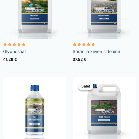
Rated
Rated
Glyphosaat
Soran ja kivien sideaine
4.96
4.57
out of 5
out of 5
41.29
€
37.52
€
Sale!
Sale!