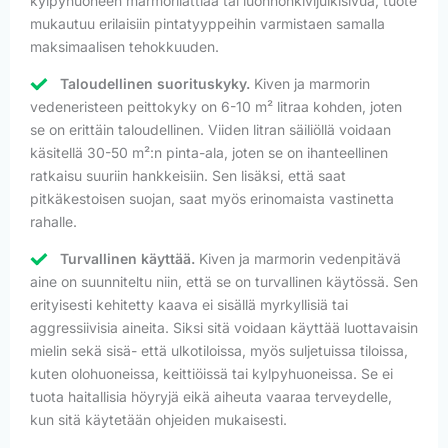
kylpyhuoneen marmorilattiaa tai luonnonkivijulkisivua, tuote
mukautuu erilaisiin pintatyyppeihin varmistaen samalla
maksimaalisen tehokkuuden.
Taloudellinen suorituskyky.
Kiven ja marmorin
vedeneristeen peittokyky on 6-10 m² litraa kohden, joten
se on erittäin taloudellinen. Viiden litran säiliöllä voidaan
käsitellä 30-50 m²:n pinta-ala, joten se on ihanteellinen
ratkaisu suuriin hankkeisiin. Sen lisäksi, että saat
pitkäkestoisen suojan, saat myös erinomaista vastinetta
rahalle.
Turvallinen käyttää.
Kiven ja marmorin vedenpitävä
aine on suunniteltu niin, että se on turvallinen käytössä. Sen
erityisesti kehitetty kaava ei sisällä myrkyllisiä tai
aggressiivisia aineita. Siksi sitä voidaan käyttää luottavaisin
mielin sekä sisä- että ulkotiloissa, myös suljetuissa tiloissa,
kuten olohuoneissa, keittiöissä tai kylpyhuoneissa. Se ei
tuota haitallisia höyryjä eikä aiheuta vaaraa terveydelle,
kun sitä käytetään ohjeiden mukaisesti.