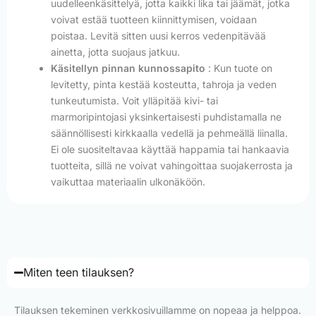
uudelleenkäsittelyä, jotta kaikki lika tai jäämät, jotka
voivat estää tuotteen kiinnittymisen, voidaan
poistaa. Levitä sitten uusi kerros vedenpitävää
ainetta, jotta suojaus jatkuu.
Käsitellyn pinnan kunnossapito
: Kun tuote on
levitetty, pinta kestää kosteutta, tahroja ja veden
tunkeutumista. Voit ylläpitää kivi- tai
marmoripintojasi yksinkertaisesti puhdistamalla ne
säännöllisesti kirkkaalla vedellä ja pehmeällä liinalla.
Ei ole suositeltavaa käyttää happamia tai hankaavia
tuotteita, sillä ne voivat vahingoittaa suojakerrosta ja
vaikuttaa materiaalin ulkonäköön.
Miten teen tilauksen?
Tilauksen tekeminen verkkosivuillamme on nopeaa ja helppoa.