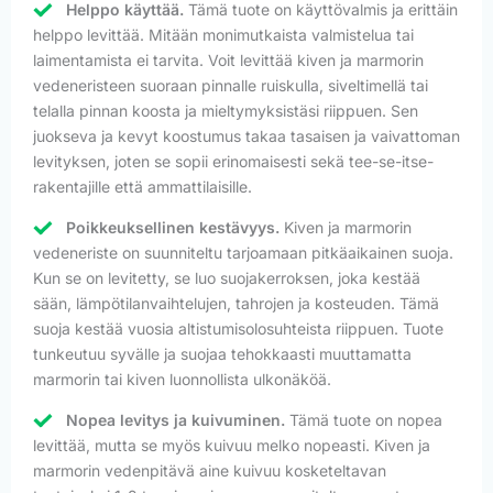
Helppo käyttää.
Tämä tuote on käyttövalmis ja erittäin
helppo levittää. Mitään monimutkaista valmistelua tai
laimentamista ei tarvita. Voit levittää kiven ja marmorin
vedeneristeen suoraan pinnalle ruiskulla, siveltimellä tai
telalla pinnan koosta ja mieltymyksistäsi riippuen. Sen
juokseva ja kevyt koostumus takaa tasaisen ja vaivattoman
levityksen, joten se sopii erinomaisesti sekä tee-se-itse-
rakentajille että ammattilaisille.
Poikkeuksellinen kestävyys.
Kiven ja marmorin
vedeneriste on suunniteltu tarjoamaan pitkäaikainen suoja.
Kun se on levitetty, se luo suojakerroksen, joka kestää
sään, lämpötilanvaihtelujen, tahrojen ja kosteuden. Tämä
suoja kestää vuosia altistumisolosuhteista riippuen. Tuote
tunkeutuu syvälle ja suojaa tehokkaasti muuttamatta
marmorin tai kiven luonnollista ulkonäköä.
Nopea levitys ja kuivuminen.
Tämä tuote on nopea
levittää, mutta se myös kuivuu melko nopeasti. Kiven ja
marmorin vedenpitävä aine kuivuu kosketeltavan