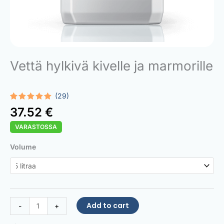
Vettä hylkivä kivelle ja marmorille
(29)
Rated
29
5.00
37.52
€
out of 5
based on
VARASTOSSA
customer
ratings
Stone
Volume
and
Marble
Water
Repellent
quantity
Add to cart
-
+