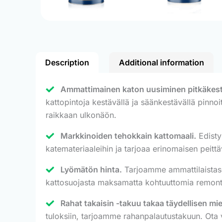
Description
Additional information
Ammattimainen katon uusiminen pitkäkestoi
kattopintoja kestävällä ja säänkestävällä pinnoit
raikkaan ulkonäön.
Markkinoiden tehokkain kattomaali.
Edisty
katemateriaaleihin ja tarjoaa erinomaisen peit
Lyömätön hinta.
Tarjoamme ammattilaistason
kattosuojasta maksamatta kohtuuttomia remont
Rahat takaisin -takuu takaa täydellisen mi
tuloksiin, tarjoamme rahanpalautustakuun. Ota 