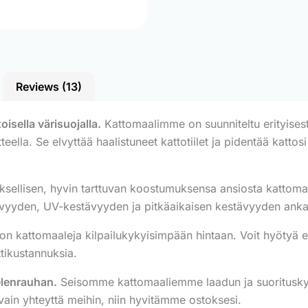
Reviews (13)
sella värisuojalla.
Kattomaalimme on suunniteltu erityise
teella. Se elvyttää haalistuneet kattotiilet ja pidentää katto
ksellisen, hyvin tarttuvan koostumuksensa ansiosta kattomaal
tävyyden, UV-kestävyyden ja pitkäaikaisen kestävyyden anka
 kattomaaleja kilpailukykyisimpään hintaan. Voit hyötyä en
tikustannuksia.
elenrauhan.
Seisomme kattomaaliemme laadun ja suorituskyvy
vain yhteyttä meihin, niin hyvitämme ostoksesi.