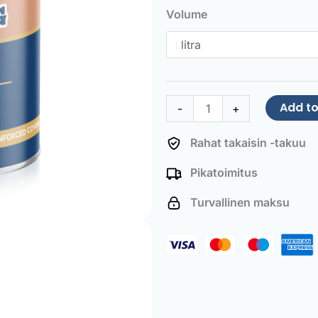
Paint
Volume
Red
beige
quantity
Add to
-
+
Rahat takaisin -takuu
Pikatoimitus
Turvallinen maksu