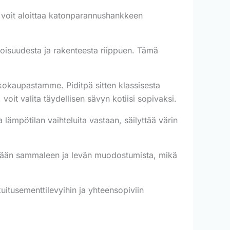
 voit aloittaa katonparannushankkeen
koisuudesta ja rakenteesta riippuen. Tämä
okaupastamme. Piditpä sitten klassisesta
, voit valita täydellisen sävyn kotiisi sopivaksi.
ämpötilan vaihteluita vastaan, säilyttää värin
ämään sammaleen ja levän muodostumista, mikä
uitusementtilevyihin ja yhteensopiviin