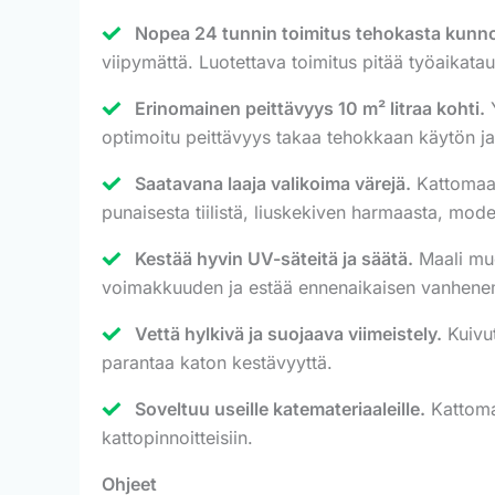
Nopea 24 tunnin toimitus tehokasta kunno
viipymättä. Luotettava toimitus pitää työaikatau
Erinomainen peittävyys 10 m² litraa kohti.
Y
optimoitu peittävyys takaa tehokkaan käytön ja
Saatavana laaja valikoima värejä.
Kattomaal
punaisesta tiilistä, liuskekiven harmaasta, modern
Kestää hyvin UV-säteitä ja säätä.
Maali muo
voimakkuuden ja estää ennenaikaisen vanhene
Vettä hylkivä ja suojaava viimeistely.
Kuivu
parantaa katon kestävyyttä.
Soveltuu useille katemateriaaleille.
Kattomaa
kattopinnoitteisiin.
Ohjeet