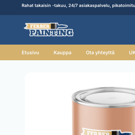
Skip
Rahat takaisin -takuu, 24/7 asiakaspalvelu, pikatoimit
to
content
Etusivu
Kauppa
Ota yhteyttä
U