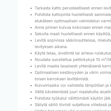
Tarkasta katto perusteellisesti ennen levi
Puhdista kattopinta huolellisesti sammale
etukäteen optimaalisen valmistelun varmi
Anna pinnan kuivua kokonaan ennen maa
Sekoita maali huolellisesti ennen käyttöä,
Levitä sopivissa sääolosuhteissa, mieluit
levityksen aikana.
Käytä telaa, sivellintä tai airless-ruisk
Noudata suositeltua peittokykyä 10 m²/li
Levitä maalia tasaisesti yhtenäisenä kerr
Optimaalisen kestävyyden ja värin voim
toisen kerroksen levittämistä.
Kuivumisaika voi vaihdella lämpötilan ja 
Vältä kävelemästä juuri maalatuilla alueil
Puhdista työkalut välittömästi käytön jäl
Säilytä säiliö tiiviisti suljettuna viileäs
Valitse haluamasi väri suoraan verkkok