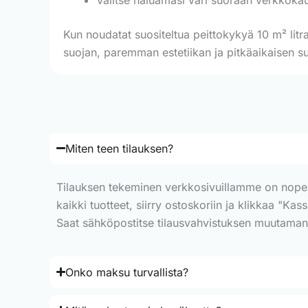
Kun noudatat suositeltua peittokykyä 10 m² litra
suojan, paremman estetiikan ja pitkäaikaisen su
Miten teen tilauksen?
Tilauksen tekeminen verkkosivuillamme on nopeaa j
kaikki tuotteet, siirry ostoskoriin ja klikkaa "Ka
Saat sähköpostitse tilausvahvistuksen muutaman mi
Onko maksu turvallista?