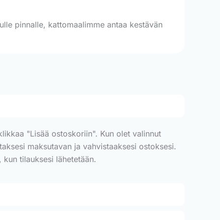
llulle pinnalle, kattomaalimme antaa kestävän
ikkaa "Lisää ostoskoriin". Kun olet valinnut
alitaksesi maksutavan ja vahvistaaksesi ostoksesi.
 kun tilauksesi lähetetään.