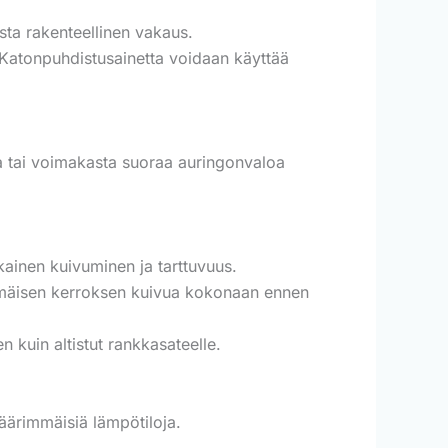
ista rakenteellinen vakaus.
. Katonpuhdistusainetta voidaan käyttää
lta tai voimakasta suoraa auringonvaloa
ukainen kuivuminen ja tarttuvuus.
mmäisen kerroksen kuivua kokonaan ennen
 kuin altistut rankkasateelle.
ä äärimmäisiä lämpötiloja.