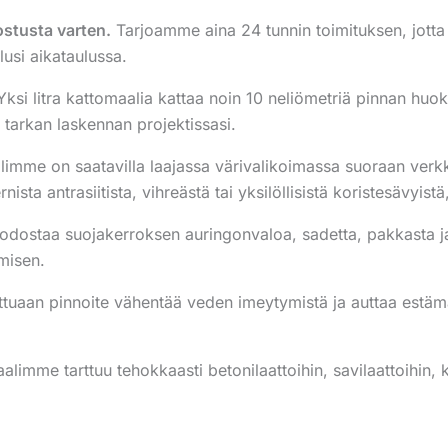
stusta varten.
Tarjoamme aina 24 tunnin toimituksen, jotta
lusi aikataulussa.
ksi litra kattomaalia kattaa noin 10 neliömetriä pinnan huo
 tarkan laskennan projektissasi.
imme on saatavilla laajassa värivalikoimassa suoraan verkk
ista antrasiitista, vihreästä tai yksilöllisistä koristesävyistä
dostaa suojakerroksen auringonvaloa, sadetta, pakkasta ja l
misen.
ttuaan pinnoite vähentää veden imeytymistä ja auttaa est
limme tarttuu tehokkaasti betonilaattoihin, savilaattoihin, k