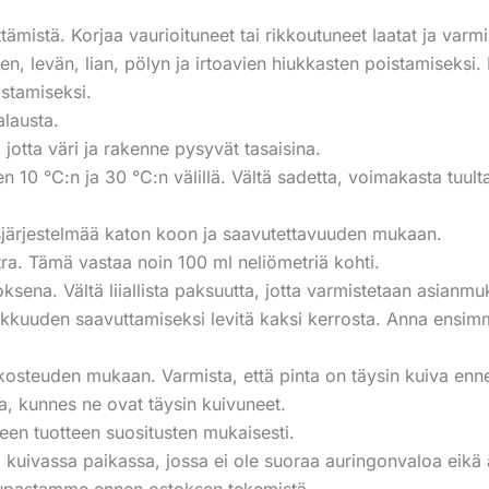
ttämistä. Korjaa vaurioituneet tai rikkoutuneet laatat ja varm
en, levän, lian, pölyn ja irtoavien hiukkasten poistamiseksi
stamiseksi.
lausta.
 jotta väri ja rakenne pysyvät tasaisina.
en 10 °C:n ja 30 °C:n välillä. Vältä sadetta, voimakasta tuu
utusjärjestelmää katon koon ja saavutettavuuden mukaan.
tra. Tämä vastaa noin 100 ml neliömetriä kohti.
oksena. Vältä liiallista paksuutta, jotta varmistetaan asianm
akkuuden saavuttamiseksi levitä kaksi kerrosta. Anna ensi
kosteuden mukaan. Varmista, että pinta on täysin kuiva ennen
la, kunnes ne ovat täysin kuivuneet.
keen tuotteen suositusten mukaisesti.
sä ja kuivassa paikassa, jossa ei ole suoraa auringonvaloa eik
aupastamme ennen ostoksen tekemistä.