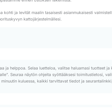
a kohti ja levität maalin tasaisesti asianmukaisesti valmiste
orituskyvyn kattojärjestelmällesi.
a helppoa. Selaa luetteloa, valitse haluamasi tuotteet ja kl
ssalle". Seuraa näytön ohjeita syöttääksesi toimitustietosi, v
nuutin kuluessa, kaikki tarvittavat tiedot ja seurantalinkki,