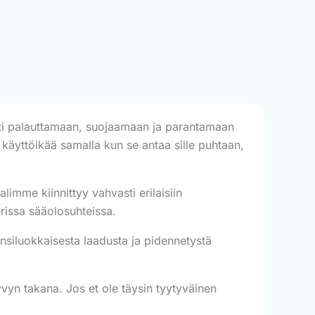
sti palauttamaan, suojaamaan ja parantamaan
si käyttöikää samalla kun se antaa sille puhtaan,
imme kiinnittyy vahvasti erilaisiin
rissa sääolosuhteissa.
siluokkaisesta laadusta ja pidennetystä
n takana. Jos et ole täysin tyytyväinen