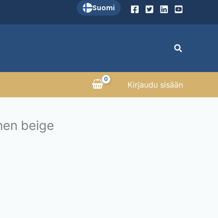
Suomi
Search
Kirjaudu sisään
nen beige