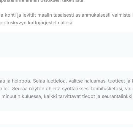
a kohti ja levität maalin tasaisesti asianmukaisesti valmiste
orituskyvyn kattojärjestelmällesi.
a helppoa. Selaa luetteloa, valitse haluamasi tuotteet ja kl
ssalle". Seuraa näytön ohjeita syöttääksesi toimitustietosi, v
nuutin kuluessa, kaikki tarvittavat tiedot ja seurantalinkki,