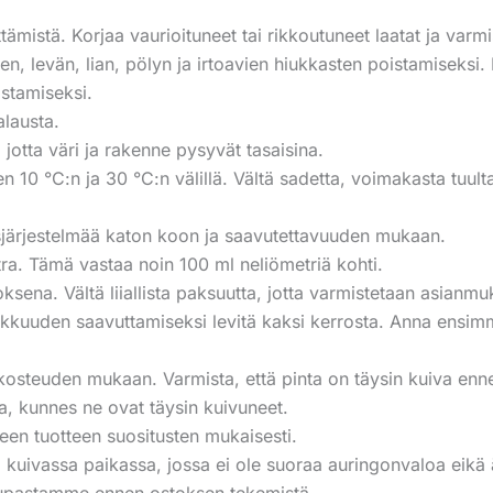
ttämistä. Korjaa vaurioituneet tai rikkoutuneet laatat ja varm
en, levän, lian, pölyn ja irtoavien hiukkasten poistamiseksi
stamiseksi.
lausta.
 jotta väri ja rakenne pysyvät tasaisina.
en 10 °C:n ja 30 °C:n välillä. Vältä sadetta, voimakasta tuu
utusjärjestelmää katon koon ja saavutettavuuden mukaan.
tra. Tämä vastaa noin 100 ml neliömetriä kohti.
oksena. Vältä liiallista paksuutta, jotta varmistetaan asianm
akkuuden saavuttamiseksi levitä kaksi kerrosta. Anna ensi
kosteuden mukaan. Varmista, että pinta on täysin kuiva ennen
la, kunnes ne ovat täysin kuivuneet.
keen tuotteen suositusten mukaisesti.
sä ja kuivassa paikassa, jossa ei ole suoraa auringonvaloa eik
aupastamme ennen ostoksen tekemistä.