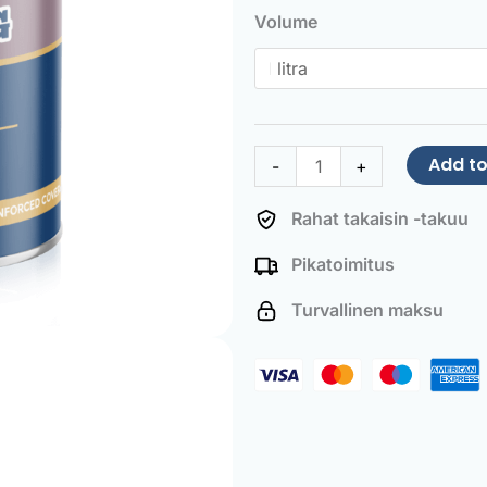
Paint
Volume
Pastel
violet
quantity
Add to
-
+
Rahat takaisin -takuu
Pikatoimitus
Turvallinen maksu