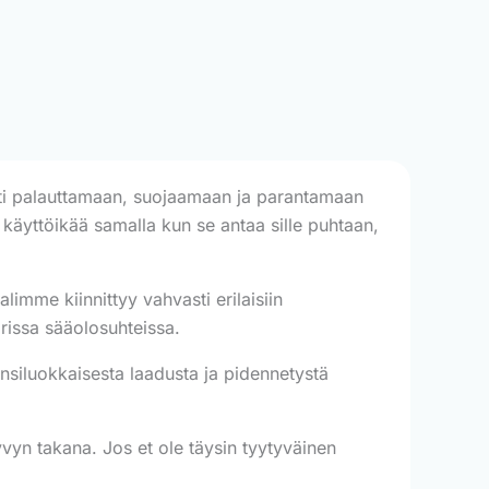
sti palauttamaan, suojaamaan ja parantamaan
si käyttöikää samalla kun se antaa sille puhtaan,
imme kiinnittyy vahvasti erilaisiin
rissa sääolosuhteissa.
siluokkaisesta laadusta ja pidennetystä
n takana. Jos et ole täysin tyytyväinen