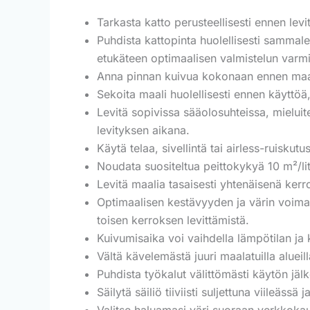
Tarkasta katto perusteellisesti ennen levi
Puhdista kattopinta huolellisesti sammale
etukäteen optimaalisen valmistelun varmi
Anna pinnan kuivua kokonaan ennen maa
Sekoita maali huolellisesti ennen käyttöä,
Levitä sopivissa sääolosuhteissa, mieluit
levityksen aikana.
Käytä telaa, sivellintä tai airless-ruisk
Noudata suositeltua peittokykyä 10 m²/li
Levitä maalia tasaisesti yhtenäisenä kerr
Optimaalisen kestävyyden ja värin voim
toisen kerroksen levittämistä.
Kuivumisaika voi vaihdella lämpötilan ja 
Vältä kävelemästä juuri maalatuilla alueil
Puhdista työkalut välittömästi käytön jäl
Säilytä säiliö tiiviisti suljettuna viileäs
Valitse haluamasi väri suoraan verkkok