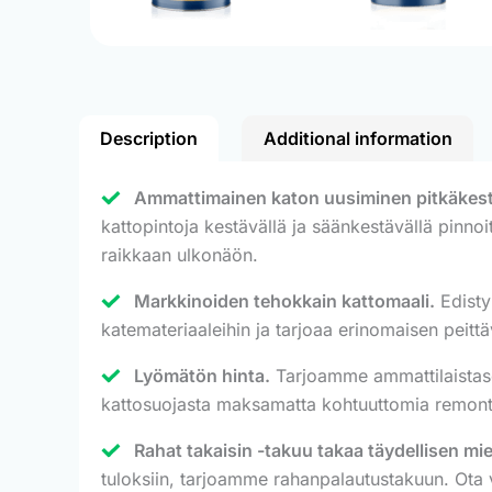
Description
Additional information
Ammattimainen katon uusiminen pitkäkestoi
kattopintoja kestävällä ja säänkestävällä pinnoit
raikkaan ulkonäön.
Markkinoiden tehokkain kattomaali.
Edisty
katemateriaaleihin ja tarjoaa erinomaisen peit
Lyömätön hinta.
Tarjoamme ammattilaistason
kattosuojasta maksamatta kohtuuttomia remont
Rahat takaisin -takuu takaa täydellisen mi
tuloksiin, tarjoamme rahanpalautustakuun. Ota 