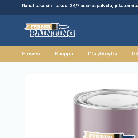
Skip
Rahat takaisin -takuu, 24/7 asiakaspalvelu, pikatoimit
to
content
Etusivu
Kauppa
Ota yhteyttä
U