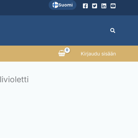
Suomi
Search
Kirjaudu sisään
ivioletti