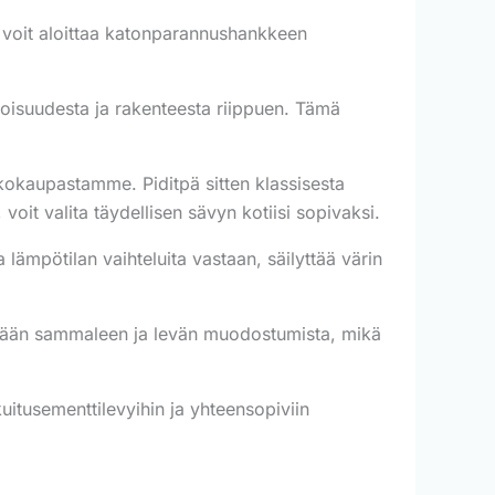
 voit aloittaa katonparannushankkeen
koisuudesta ja rakenteesta riippuen. Tämä
okaupastamme. Piditpä sitten klassisesta
, voit valita täydellisen sävyn kotiisi sopivaksi.
ämpötilan vaihteluita vastaan, säilyttää värin
ämään sammaleen ja levän muodostumista, mikä
uitusementtilevyihin ja yhteensopiviin