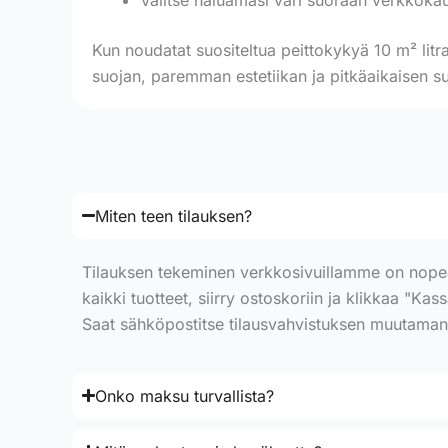
Kun noudatat suositeltua peittokykyä 10 m² litra
suojan, paremman estetiikan ja pitkäaikaisen su
Miten teen tilauksen?
Tilauksen tekeminen verkkosivuillamme on nopeaa j
kaikki tuotteet, siirry ostoskoriin ja klikkaa "Ka
Saat sähköpostitse tilausvahvistuksen muutaman mi
Onko maksu turvallista?