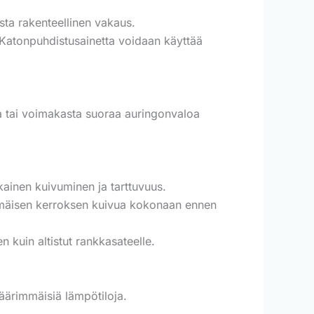
ista rakenteellinen vakaus.
. Katonpuhdistusainetta voidaan käyttää
lta tai voimakasta suoraa auringonvaloa
ukainen kuivuminen ja tarttuvuus.
mmäisen kerroksen kuivua kokonaan ennen
 kuin altistut rankkasateelle.
ä äärimmäisiä lämpötiloja.