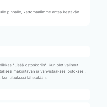
llulle pinnalle, kattomaalimme antaa kestävän
ikkaa "Lisää ostoskoriin". Kun olet valinnut
alitaksesi maksutavan ja vahvistaaksesi ostoksesi.
 kun tilauksesi lähetetään.