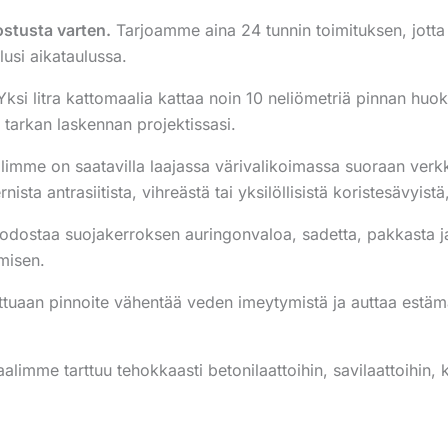
stusta varten.
Tarjoamme aina 24 tunnin toimituksen, jotta
lusi aikataulussa.
ksi litra kattomaalia kattaa noin 10 neliömetriä pinnan huo
 tarkan laskennan projektissasi.
imme on saatavilla laajassa värivalikoimassa suoraan verkk
ista antrasiitista, vihreästä tai yksilöllisistä koristesävyistä
dostaa suojakerroksen auringonvaloa, sadetta, pakkasta ja l
misen.
ttuaan pinnoite vähentää veden imeytymistä ja auttaa est
limme tarttuu tehokkaasti betonilaattoihin, savilaattoihin, k