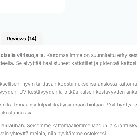
Reviews (14)
sella värisuojalla.
Kattomaalimme on suunniteltu erityise
teella. Se elvyttää haalistuneet kattotiilet ja pidentää katto
ksellisen, hyvin tarttuvan koostumuksensa ansiosta kattomaal
tävyyden, UV-kestävyyden ja pitkäaikaisen kestävyyden anka
 kattomaaleja kilpailukykyisimpään hintaan. Voit hyötyä en
tikustannuksia.
elenrauhan.
Seisomme kattomaaliemme laadun ja suorituskyvy
vain yhteyttä meihin, niin hyvitämme ostoksesi.