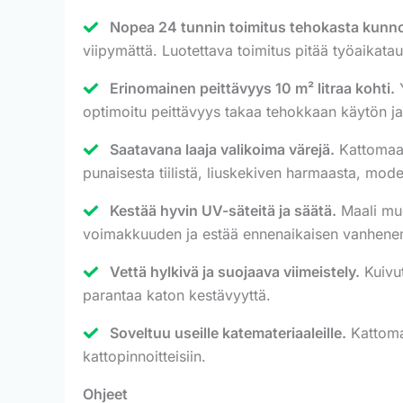
Nopea 24 tunnin toimitus tehokasta kunno
viipymättä. Luotettava toimitus pitää työaikatau
Erinomainen peittävyys 10 m² litraa kohti.
Y
optimoitu peittävyys takaa tehokkaan käytön ja
Saatavana laaja valikoima värejä.
Kattomaal
punaisesta tiilistä, liuskekiven harmaasta, modern
Kestää hyvin UV-säteitä ja säätä.
Maali muo
voimakkuuden ja estää ennenaikaisen vanhene
Vettä hylkivä ja suojaava viimeistely.
Kuivu
parantaa katon kestävyyttä.
Soveltuu useille katemateriaaleille.
Kattomaa
kattopinnoitteisiin.
Ohjeet