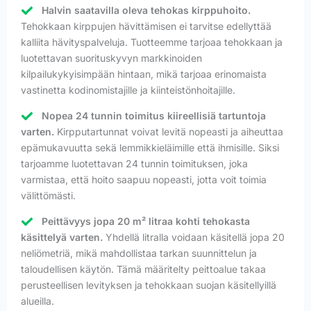
Halvin saatavilla oleva tehokas kirppuhoito.
Tehokkaan kirppujen hävittämisen ei tarvitse edellyttää
kalliita hävityspalveluja. Tuotteemme tarjoaa tehokkaan ja
luotettavan suorituskyvyn markkinoiden
kilpailukykyisimpään hintaan, mikä tarjoaa erinomaista
vastinetta kodinomistajille ja kiinteistönhoitajille.
Nopea 24 tunnin toimitus kiireellisiä tartuntoja
varten.
Kirpputartunnat voivat levitä nopeasti ja aiheuttaa
epämukavuutta sekä lemmikkieläimille että ihmisille. Siksi
tarjoamme luotettavan 24 tunnin toimituksen, joka
varmistaa, että hoito saapuu nopeasti, jotta voit toimia
välittömästi.
Peittävyys jopa 20 m² litraa kohti tehokasta
käsittelyä varten.
Yhdellä litralla voidaan käsitellä jopa 20
neliömetriä, mikä mahdollistaa tarkan suunnittelun ja
taloudellisen käytön. Tämä määritelty peittoalue takaa
perusteellisen levityksen ja tehokkaan suojan käsitellyillä
alueilla.