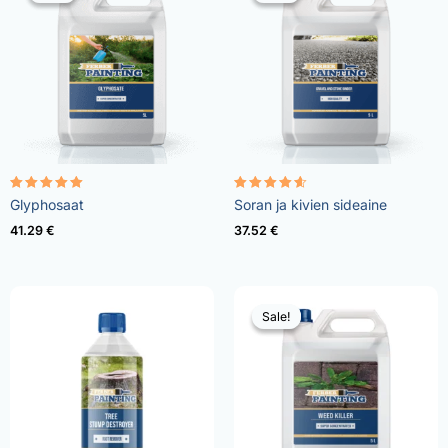
Rated
Rated
Glyphosaat
Soran ja kivien sideaine
4.96
4.57
out of 5
out of 5
41.29
€
37.52
€
Sale!
Sale!