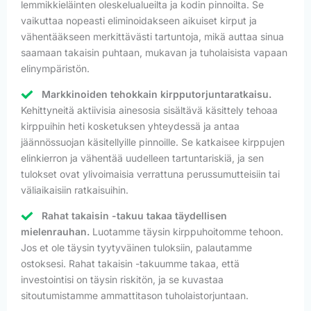
lemmikkieläinten oleskelualueilta ja kodin pinnoilta. Se
vaikuttaa nopeasti eliminoidakseen aikuiset kirput ja
vähentääkseen merkittävästi tartuntoja, mikä auttaa sinua
saamaan takaisin puhtaan, mukavan ja tuholaisista vapaan
elinympäristön.
Markkinoiden tehokkain kirpputorjuntaratkaisu.
Kehittyneitä aktiivisia ainesosia sisältävä käsittely tehoaa
kirppuihin heti kosketuksen yhteydessä ja antaa
jäännössuojan käsitellyille pinnoille. Se katkaisee kirppujen
elinkierron ja vähentää uudelleen tartuntariskiä, ja sen
tulokset ovat ylivoimaisia verrattuna perussumutteisiin tai
väliaikaisiin ratkaisuihin.
Rahat takaisin -takuu takaa täydellisen
mielenrauhan.
Luotamme täysin kirppuhoitomme tehoon.
Jos et ole täysin tyytyväinen tuloksiin, palautamme
ostoksesi. Rahat takaisin -takuumme takaa, että
investointisi on täysin riskitön, ja se kuvastaa
sitoutumistamme ammattitason tuholaistorjuntaan.