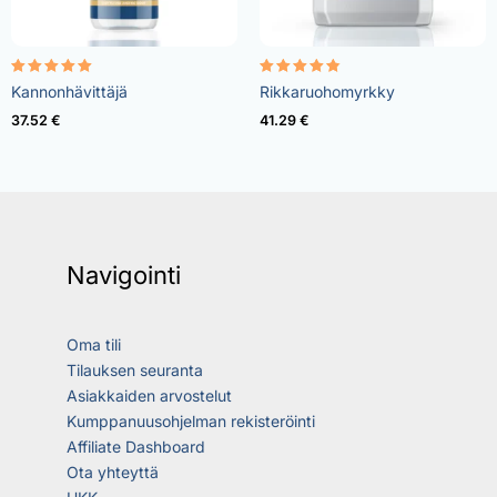
Rated
Rated
Kannonhävittäjä
Rikkaruohomyrkky
5.00
4.73
out of 5
out of 5
37.52
€
41.29
€
Navigointi
Oma tili
Tilauksen seuranta
Asiakkaiden arvostelut
Kumppanuusohjelman rekisteröinti
Affiliate Dashboard
Ota yhteyttä