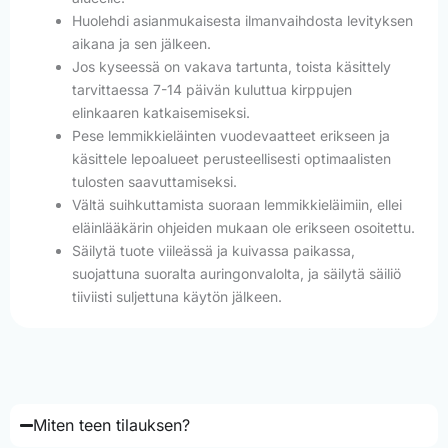
Huolehdi asianmukaisesta ilmanvaihdosta levityksen
aikana ja sen jälkeen.
Jos kyseessä on vakava tartunta, toista käsittely
tarvittaessa 7-14 päivän kuluttua kirppujen
elinkaaren katkaisemiseksi.
Pese lemmikkieläinten vuodevaatteet erikseen ja
käsittele lepoalueet perusteellisesti optimaalisten
tulosten saavuttamiseksi.
Vältä suihkuttamista suoraan lemmikkieläimiin, ellei
eläinlääkärin ohjeiden mukaan ole erikseen osoitettu.
Säilytä tuote viileässä ja kuivassa paikassa,
suojattuna suoralta auringonvalolta, ja säilytä säiliö
tiiviisti suljettuna käytön jälkeen.
Miten teen tilauksen?