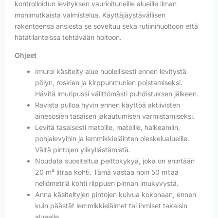
kontrolloidun levityksen vaurioituneille alueille ilman
monimutkaista valmistelua. Käyttäjäystävällisen
rakenteensa ansiosta se soveltuu sekä rutiinihuoltoon että
hätätilanteissa tehtävään hoitoon.
Ohjeet
Imuroi käsitelty alue huolellisesti ennen levitystä
pölyn, roskien ja kirppunmunien poistamiseksi.
Hävitä imuripussi välittömästi puhdistuksen jälkeen.
Ravista pulloa hyvin ennen käyttöä aktiivisten
ainesosien tasaisen jakautumisen varmistamiseksi.
Levitä tasaisesti matoille, matoille, halkeamiin,
pohjalevyihin ja lemmikkieläinten oleskelualueille.
Vältä pintojen ylikyllästämistä.
Noudata suositeltua peittokykyä, joka on enintään
20 m² litraa kohti. Tämä vastaa noin 50 ml:aa
neliömetriä kohti riippuen pinnan imukyvystä.
Anna käsiteltyjen pintojen kuivua kokonaan, ennen
kuin päästät lemmikkieläimet tai ihmiset takaisin
alueelle.