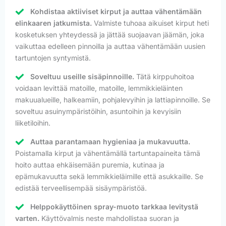
Kohdistaa aktiiviset kirput ja auttaa vähentämään
elinkaaren jatkumista.
Valmiste tuhoaa aikuiset kirput heti
kosketuksen yhteydessä ja jättää suojaavan jäämän, joka
vaikuttaa edelleen pinnoilla ja auttaa vähentämään uusien
tartuntojen syntymistä.
Soveltuu useille sisäpinnoille.
Tätä kirppuhoitoa
voidaan levittää matoille, matoille, lemmikkieläinten
makuualueille, halkeamiin, pohjalevyihin ja lattiapinnoille. Se
soveltuu asuinympäristöihin, asuntoihin ja kevyisiin
liiketiloihin.
Auttaa parantamaan hygieniaa ja mukavuutta.
Poistamalla kirput ja vähentämällä tartuntapaineita tämä
hoito auttaa ehkäisemään puremia, kutinaa ja
epämukavuutta sekä lemmikkieläimille että asukkaille. Se
edistää terveellisempää sisäympäristöä.
Helppokäyttöinen spray-muoto tarkkaa levitystä
varten.
Käyttövalmis neste mahdollistaa suoran ja