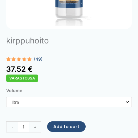
kirppuhoito
(49)
Rated
49
5.00
37.52
€
out of 5
based on
VARASTOSSA
customer
ratings
Flea
Volume
Treatment
quantity
Add to cart
-
+