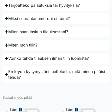
Tarjoatteko palautuksia tai hyvityksiä?
Miksi seurantanumeroni ei toimi?
Miten saan laskun tilauksestani?
Miten luon tilin?
Voinko tehdä tilauksen ilman tilin luomista?
En löydä kysymystäni luettelosta, mitä minun pitäisi
tehdä?
Saatat myös pitää
Sale!
Sale!
Sale!
Sale!