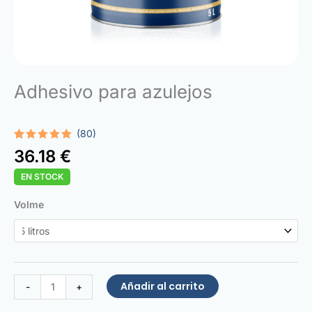
Adhesivo para azulejos
(80)
Valorado
80
36.18
€
con
4.98
de 5 en
EN STOCK
base a
valoraciones
de
Tiling
Volme
clientes
Glue
cantidad
Añadir al carrito
-
+