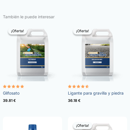
También le puede interesar
¡Oferta!
¡Oferta!
¡Oferta!
¡Oferta!
Valorado
Valorado
Glifosato
Ligante para gravilla y piedra
con
con
4.96
4.57
39.81
€
36.18
€
de 5
de 5
¡Oferta!
¡Oferta!