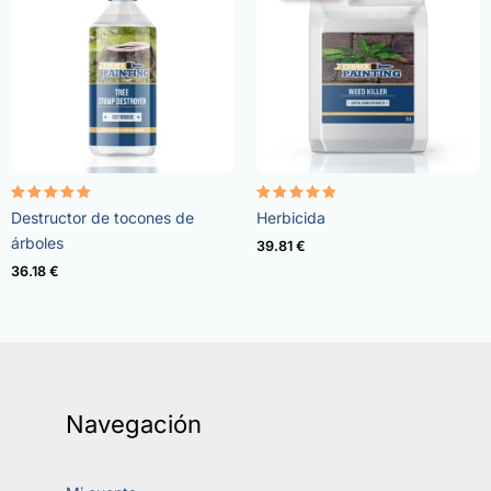
Valorado
Valorado
Destructor de tocones de
Herbicida
con
con
5.00
4.73
árboles
39.81
€
de 5
de 5
36.18
€
Navegación