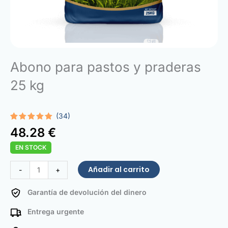
Abono para pastos y praderas
25 kg
(34)
Valorado
34
48.28
€
con
5.00
de 5 en
EN STOCK
base a
valoraciones
de
Pasture
Añadir al carrito
-
+
clientes
and
Grassland
Garantía de devolución del dinero
Fertilizer
Entrega urgente
25
kg