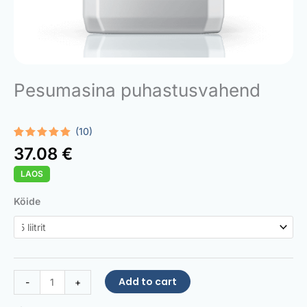
Pesumasina puhastusvahend
(10)
Rated
10
5.00
37.08
€
out of 5
based on
LAOS
customer
ratings
Washing
Köide
Machine
Cleaner
quantity
Add to cart
-
+