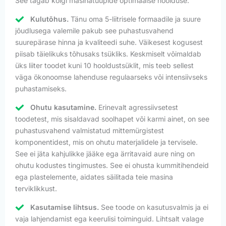
See tagab kõigi masinatüüpide optimaalse hoolduse.
Kulutõhus.
Tänu oma 5-liitrisele formaadile ja suure
jõudlusega valemile pakub see puhastusvahend
suurepärase hinna ja kvaliteedi suhe. Väikesest kogusest
piisab täielikuks tõhusaks tsükliks. Keskmiselt võimaldab
üks liiter toodet kuni 10 hooldustsüklit, mis teeb sellest
väga ökonoomse lahenduse regulaarseks või intensiivseks
puhastamiseks.
Ohutu kasutamine.
Erinevalt agressiivsetest
toodetest, mis sisaldavad soolhapet või karmi ainet, on see
puhastusvahend valmistatud mittemürgistest
komponentidest, mis on ohutu materjalidele ja tervisele.
See ei jäta kahjulikke jääke ega ärritavaid aure ning on
ohutu kodustes tingimustes. See ei ohusta kummitihendeid
ega plastelemente, aidates säilitada teie masina
terviklikkust.
Kasutamise lihtsus.
See toode on kasutusvalmis ja ei
vaja lahjendamist ega keerulisi toiminguid. Lihtsalt valage