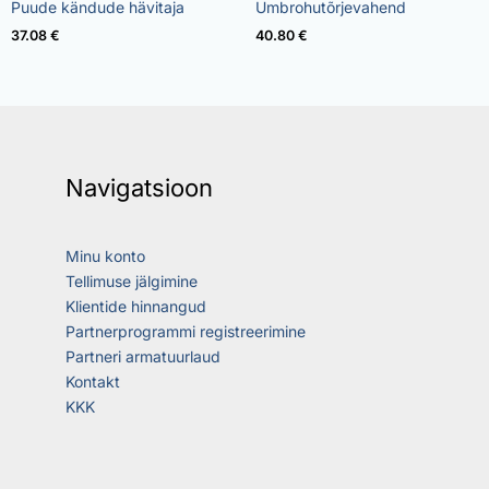
Rated
Rated
Puude kändude hävitaja
Umbrohutõrjevahend
5.00
4.73
out of 5
out of 5
37.08
€
40.80
€
Navigatsioon
Minu konto
Tellimuse jälgimine
Klientide hinnangud
Partnerprogrammi registreerimine
Partneri armatuurlaud
Kontakt
KKK