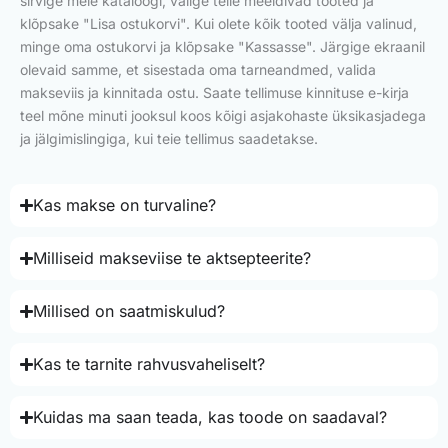
sirvige meie kataloogi, valige teile meeldivad tooted ja
klõpsake "Lisa ostukorvi". Kui olete kõik tooted välja valinud,
minge oma ostukorvi ja klõpsake "Kassasse". Järgige ekraanil
olevaid samme, et sisestada oma tarneandmed, valida
makseviis ja kinnitada ostu. Saate tellimuse kinnituse e-kirja
teel mõne minuti jooksul koos kõigi asjakohaste üksikasjadega
ja jälgimislingiga, kui teie tellimus saadetakse.
Kas makse on turvaline?
Milliseid makseviise te aktsepteerite?
Millised on saatmiskulud?
Kas te tarnite rahvusvaheliselt?
Kuidas ma saan teada, kas toode on saadaval?