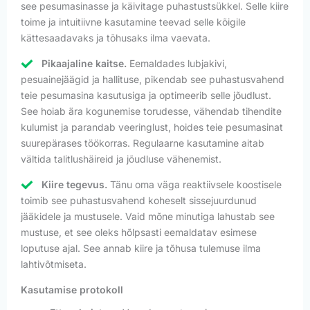
see pesumasinasse ja käivitage puhastustsükkel. Selle kiire
toime ja intuitiivne kasutamine teevad selle kõigile
kättesaadavaks ja tõhusaks ilma vaevata.
Pikaajaline kaitse.
Eemaldades lubjakivi,
pesuainejäägid ja hallituse, pikendab see puhastusvahend
teie pesumasina kasutusiga ja optimeerib selle jõudlust.
See hoiab ära kogunemise torudesse, vähendab tihendite
kulumist ja parandab veeringlust, hoides teie pesumasinat
suurepärases töökorras. Regulaarne kasutamine aitab
vältida talitlushäireid ja jõudluse vähenemist.
Kiire tegevus.
Tänu oma väga reaktiivsele koostisele
toimib see puhastusvahend koheselt sissejuurdunud
jääkidele ja mustusele. Vaid mõne minutiga lahustab see
mustuse, et see oleks hõlpsasti eemaldatav esimese
loputuse ajal. See annab kiire ja tõhusa tulemuse ilma
lahtivõtmiseta.
Kasutamise protokoll