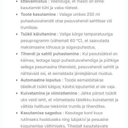
Ettevalmistus
: Veenduge, et masin on enne
kasutamist tühi ja vaba riietest.
Toote kasutamine
: Valage umbes 250 ml
puhastusvahendit otse pesuvahendi sahtlisse või
trumlisse.
Tsükli käivitamine
: Valige kõrge temperatuuriga
pesuprogramm (vähemalt 60 °C), et saavutada
maksimaalne tõhusus ja sügavpuhastus.
Tihendi ja sahtli puhastamine
: Kui pesutsükkel on
käimas, leotage lappi puhastusvahendiga ja pühkige
sellega pesumasina tihendeid, pesuvahendi sahtlit ja
nähtavaid osi, et eemaldada järelejäänud mustus.
Automaatne loputus
: Toode eemaldatakse
täielikult tsükli käigus; käsitsi loputamist ei ole vaja.
Kuivatamine ja viimistlemine
: Jätke pärast tsüklit
uks veidi lahti, et võimaldada täielikku kuivatamist ja
vältida hallituse tekkimist trumlis ja tihendites.
Kasutamise sagedus
: Kasutage kord kuus
rutiinseks hoolduseks ning lubjakivi ja pesuaine
kogunemise vältimiseks. Tihedalt kasutatavate