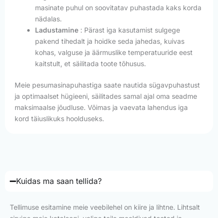
masinate puhul on soovitatav puhastada kaks korda
nädalas.
Ladustamine
: Pärast iga kasutamist sulgege
pakend tihedalt ja hoidke seda jahedas, kuivas
kohas, valguse ja äärmuslike temperatuuride eest
kaitstult, et säilitada toote tõhusus.
Meie pesumasinapuhastiga saate nautida sügavpuhastust
ja optimaalset hügieeni, säilitades samal ajal oma seadme
maksimaalse jõudluse. Võimas ja vaevata lahendus iga
kord täiuslikuks hoolduseks.
Kuidas ma saan tellida?
Tellimuse esitamine meie veebilehel on kiire ja lihtne. Lihtsalt