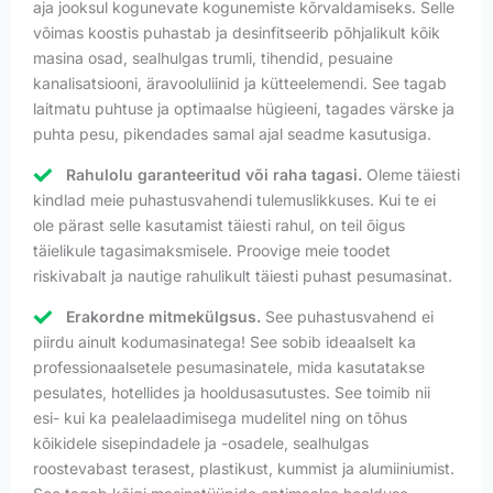
aja jooksul kogunevate kogunemiste kõrvaldamiseks. Selle
võimas koostis puhastab ja desinfitseerib põhjalikult kõik
masina osad, sealhulgas trumli, tihendid, pesuaine
kanalisatsiooni, äravooluliinid ja kütteelemendi. See tagab
laitmatu puhtuse ja optimaalse hügieeni, tagades värske ja
puhta pesu, pikendades samal ajal seadme kasutusiga.
Rahulolu garanteeritud või raha tagasi.
Oleme täiesti
kindlad meie puhastusvahendi tulemuslikkuses. Kui te ei
ole pärast selle kasutamist täiesti rahul, on teil õigus
täielikule tagasimaksmisele. Proovige meie toodet
riskivabalt ja nautige rahulikult täiesti puhast pesumasinat.
Erakordne mitmekülgsus.
See puhastusvahend ei
piirdu ainult kodumasinatega! See sobib ideaalselt ka
professionaalsetele pesumasinatele, mida kasutatakse
pesulates, hotellides ja hooldusasutustes. See toimib nii
esi- kui ka pealelaadimisega mudelitel ning on tõhus
kõikidele sisepindadele ja -osadele, sealhulgas
roostevabast terasest, plastikust, kummist ja alumiiniumist.