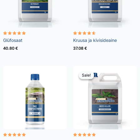
Rated
Rated
Glüfosaat
Kruusa ja kivisideaine
4.96
4.57
out of 5
out of 5
40.80
€
37.08
€
Sale!
Sale!