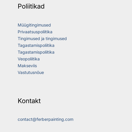
Poliitikad
Müügitingimused
Privaatsuspoliitika
Tingimused ja tingimused
Tagastamispoliitika
Tagastamispoliitika
Veopoliitika
Makseviis
Vastutusnõue
Kontakt
contact@ferberpainting.com