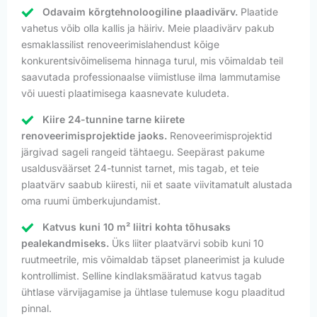
Odavaim kõrgtehnoloogiline plaadivärv.
Plaatide
vahetus võib olla kallis ja häiriv. Meie plaadivärv pakub
esmaklassilist renoveerimislahendust kõige
konkurentsivõimelisema hinnaga turul, mis võimaldab teil
saavutada professionaalse viimistluse ilma lammutamise
või uuesti plaatimisega kaasnevate kuludeta.
Kiire 24-tunnine tarne kiirete
renoveerimisprojektide jaoks.
Renoveerimisprojektid
järgivad sageli rangeid tähtaegu. Seepärast pakume
usaldusväärset 24-tunnist tarnet, mis tagab, et teie
plaatvärv saabub kiiresti, nii et saate viivitamatult alustada
oma ruumi ümberkujundamist.
Katvus kuni 10 m² liitri kohta tõhusaks
pealekandmiseks.
Üks liiter plaatvärvi sobib kuni 10
ruutmeetrile, mis võimaldab täpset planeerimist ja kulude
kontrollimist. Selline kindlaksmääratud katvus tagab
ühtlase värvijagamise ja ühtlase tulemuse kogu plaaditud
pinnal.