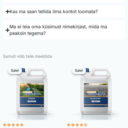
Kas ma saan tellida ilma kontot loomata?
Ma ei leia oma küsimust nimekirjast, mida ma
peaksin tegema?
Samuti võib teile meeldida
Sale!
Sale!
Sale!
Sale!