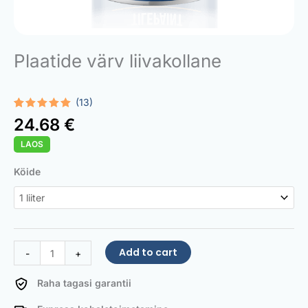
Plaatide värv liivakollane
(13)
Rated
13
5.00
24.68
€
out of 5
based on
LAOS
customer
ratings
Tile
Köide
Paint
Sand
yellow
quantity
Add to cart
-
+
Raha tagasi garantii