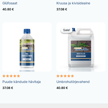
Rated
Rated
Glüfosaat
Kruusa ja kivisideaine
4.96
4.57
out of 5
out of 5
40.80
€
37.08
€
Sale!
Sale!
Rated
Rated
Puude kändude hävitaja
Umbrohutõrjevahend
5.00
4.73
out of 5
out of 5
37.08
€
40.80
€