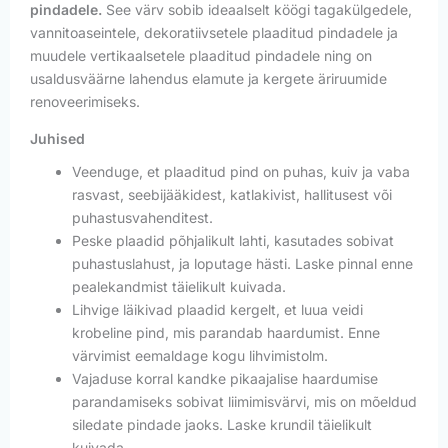
pindadele.
See värv sobib ideaalselt köögi tagakülgedele,
vannitoaseintele, dekoratiivsetele plaaditud pindadele ja
muudele vertikaalsetele plaaditud pindadele ning on
usaldusväärne lahendus elamute ja kergete äriruumide
renoveerimiseks.
Juhised
Veenduge, et plaaditud pind on puhas, kuiv ja vaba
rasvast, seebijääkidest, katlakivist, hallitusest või
puhastusvahenditest.
Peske plaadid põhjalikult lahti, kasutades sobivat
puhastuslahust, ja loputage hästi. Laske pinnal enne
pealekandmist täielikult kuivada.
Lihvige läikivad plaadid kergelt, et luua veidi
krobeline pind, mis parandab haardumist. Enne
värvimist eemaldage kogu lihvimistolm.
Vajaduse korral kandke pikaajalise haardumise
parandamiseks sobivat liimimisvärvi, mis on mõeldud
siledate pindade jaoks. Laske krundil täielikult
kuivada.