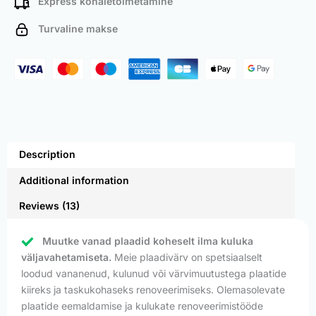
Express kohaletoimetamine
Turvaline makse
Description
Additional information
Reviews (13)
Muutke vanad plaadid koheselt ilma kuluka
väljavahetamiseta.
Meie plaadivärv on spetsiaalselt
loodud vananenud, kulunud või värvimuutustega plaatide
kiireks ja taskukohaseks renoveerimiseks. Olemasolevate
plaatide eemaldamise ja kulukate renoveerimistööde