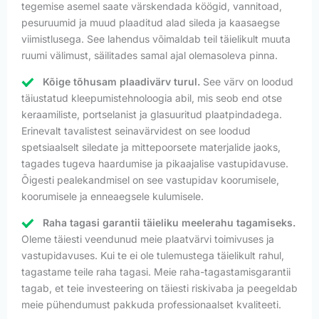
tegemise asemel saate värskendada köögid, vannitoad,
pesuruumid ja muud plaaditud alad sileda ja kaasaegse
viimistlusega. See lahendus võimaldab teil täielikult muuta
ruumi välimust, säilitades samal ajal olemasoleva pinna.
Kõige tõhusam plaadivärv turul.
See värv on loodud
täiustatud kleepumistehnoloogia abil, mis seob end otse
keraamiliste, portselanist ja glasuuritud plaatpindadega.
Erinevalt tavalistest seinavärvidest on see loodud
spetsiaalselt siledate ja mittepoorsete materjalide jaoks,
tagades tugeva haardumise ja pikaajalise vastupidavuse.
Õigesti pealekandmisel on see vastupidav koorumisele,
koorumisele ja enneaegsele kulumisele.
Raha tagasi garantii täieliku meelerahu tagamiseks.
Oleme täiesti veendunud meie plaatvärvi toimivuses ja
vastupidavuses. Kui te ei ole tulemustega täielikult rahul,
tagastame teile raha tagasi. Meie raha-tagastamisgarantii
tagab, et teie investeering on täiesti riskivaba ja peegeldab
meie pühendumust pakkuda professionaalset kvaliteeti.