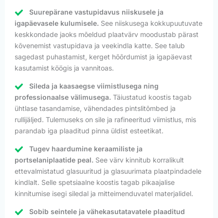
Suurepärane vastupidavus niiskusele ja
igapäevasele kulumisele.
See niiskusega kokkupuutuvate
keskkondade jaoks mõeldud plaatvärv moodustab pärast
kõvenemist vastupidava ja veekindla katte. See talub
sagedast puhastamist, kerget hõõrdumist ja igapäevast
kasutamist köögis ja vannitoas.
Sileda ja kaasaegse viimistlusega ning
professionaalse välimusega.
Täiustatud koostis tagab
ühtlase tasandamise, vähendades pintslitõmbed ja
rullijäljed. Tulemuseks on sile ja rafineeritud viimistlus, mis
parandab iga plaaditud pinna üldist esteetikat.
Tugev haardumine keraamiliste ja
portselaniplaatide peal.
See värv kinnitub korralikult
ettevalmistatud glasuuritud ja glasuurimata plaatpindadele
kindlalt. Selle spetsiaalne koostis tagab pikaajalise
kinnitumise isegi siledal ja mitteimenduvatel materjalidel.
Sobib seintele ja vähekasutatavatele plaaditud