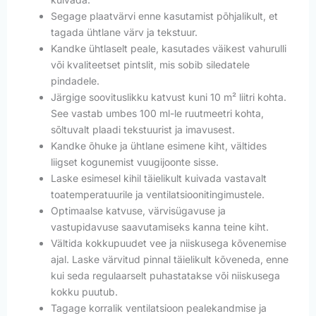
Segage plaatvärvi enne kasutamist põhjalikult, et
tagada ühtlane värv ja tekstuur.
Kandke ühtlaselt peale, kasutades väikest vahurulli
või kvaliteetset pintslit, mis sobib siledatele
pindadele.
Järgige soovituslikku katvust kuni 10 m² liitri kohta.
See vastab umbes 100 ml-le ruutmeetri kohta,
sõltuvalt plaadi tekstuurist ja imavusest.
Kandke õhuke ja ühtlane esimene kiht, vältides
liigset kogunemist vuugijoonte sisse.
Laske esimesel kihil täielikult kuivada vastavalt
toatemperatuurile ja ventilatsioonitingimustele.
Optimaalse katvuse, värvisügavuse ja
vastupidavuse saavutamiseks kanna teine kiht.
Vältida kokkupuudet vee ja niiskusega kõvenemise
ajal. Laske värvitud pinnal täielikult kõveneda, enne
kui seda regulaarselt puhastatakse või niiskusega
kokku puutub.
Tagage korralik ventilatsioon pealekandmise ja