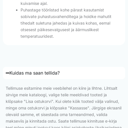
kuivamise ajal.
Puhastage tööriistad kohe pärast kasutamist
sobivate puhastusvahenditega ja hoidke mahutit
tihedalt suletuna jahedas ja kuivas kohas, eemal
otsesest päikesevalgusest ja äärmuslikest
temperatuuridest.
Kuidas ma saan tellida?
Tellimuse esitamine meie veebilehel on kiire ja lihtne. Lihtsalt
sirvige meie kataloogi, valige teile meeldivad tooted ja
klõpsake "Lisa ostukorvi". Kui olete kõik tooted välja valinud,
minge oma ostukorvi ja klõpsake "Kassasse". Järgige ekraanil
olevaid samme, et sisestada oma tarneandmed, valida
makseviis ja kinnitada ostu. Saate tellimuse kinnituse e-kirja
teel mõne minuti jooksul koos kõigi asjakohaste üksikasjadega