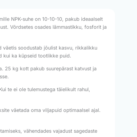
mille NPK-suhe on 10-10-10, pakub ideaalselt
isust. Võrdsetes osades lämmastikku, fosforit ja
 väetis soodustab jõulist kasvu, rikkalikku
d kui ka küpseid tootlikke puid.
. 25 kg kott pakub suurepärast katvust ja
sse.
 te ei ole tulemustega täielikult rahul,
ksite väetada oma viljapuid optimaalsel ajal.
tamiseks, vähendades vajadust sagedaste