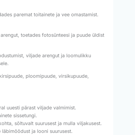
dades paremat toitainete ja vee omastamist.
rengut, toetades fotosünteesi ja puude üldist
ustumist, viljade arengut ja loomulikku
ele.
kirsipuude, ploomipuude, virsikupuude,
al uuesti pärast viljade valmimist.
nete sissetungi.
ta, sõltuvalt suurusest ja mulla viljakusest.
läbimõõdust ja looni suurusest.