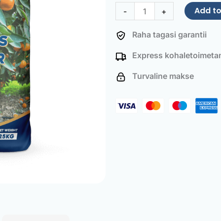
Fruit
Add to
-
+
Trees
Fertilizer
Raha tagasi garantii
25
Express kohaletoimeta
kg
quantity
Turvaline makse