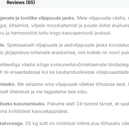
Reviews (65)
vate ja tootlike viljapuude jaoks.
Meie viljapuude väetis, 
ngut, õitsemist, viljade moodustamist ja puude üldist elujõul
kku ja harmoonilist toitu kogu kasvuperioodi jooksul.
le.
Spetsiaalselt viljapuude ja aedviljapuude jaoks koostatud
ab järjepideva toitainete eraldumise, mis toetab nii noori pui
iteediga väetisi kõige konkurentsivõimelisemate hindadega
selt nii eraaedadesse kui ka kaubanduslikesse viljapuuaedade
amiseks.
Me seisame oma viljapuude väetise tõhususe eest. Kui
tsalt ühendust ja me tagastame teie ostu.
liseks kasutamiseks.
Pakume alati 24-tunnist tarnet, et saa
ma kriitilistest kasvuetappidest.
 katvusega.
25 kg kott on mõeldud mitme puu tõhusaks väe