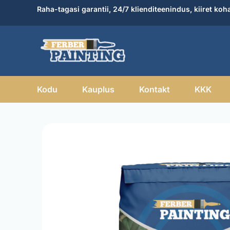
Skip
Raha-tagasi garantii, 24/7 klienditeenindus, kiiret koh
to
content
Kodu
Kauplus
Kontakt
KKK