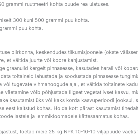
60 grammi ruutmeetri kohta puude rea ulatuses.
iselt 300 kuni 500 grammi puu kohta.
grammi puu kohta.
tuse piirkonna, keskendudes tilkumisjoonele (okste välisse
e, et vältida juurte või koore kahjustamist.
 graanulid kergelt pinnasesse, kasutades harali või kobar
aidata toitaineid lahustada ja soodustada pinnasesse tungimi
 või tugevate vihmahoogude ajal, et vältida toitainete kadu
ne väetamine võib põhjustada liigset vegetatiivset kasvu, mis
ke kasutamist üks või kaks korda kasvuperioodi jooksul, sõl
se eest kaitstud kohas. Hoida kott pärast kasutamist tihedalt 
 toode lastele ja lemmikloomadele kättesaamatus kohas.
 ajastust, toetab meie 25 kg NPK 10-10-10 viljapuude väetis t