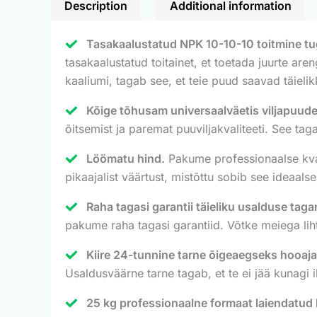
Description
Additional information
Tasakaalustatud NPK 10-10-10 toitmine tuge
tasakaalustatud toitainet, et toetada juurte are
kaaliumi, tagab see, et teie puud saavad täieli
Kõige tõhusam universaalväetis viljapuude
õitsemist ja paremat puuviljakvaliteeti. See tag
Löömatu hind.
Pakume professionaalse kval
pikaajalist väärtust, mistõttu sobib see ideaal
Raha tagasi garantii täieliku usalduse tag
pakume raha tagasi garantiid. Võtke meiega lih
Kiire 24-tunnine tarne õigeaegseks hooaja
Usaldusväärne tarne tagab, et te ei jää kunagi il
25 kg professionaalne formaat laiendatud