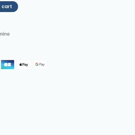
 cart
mine