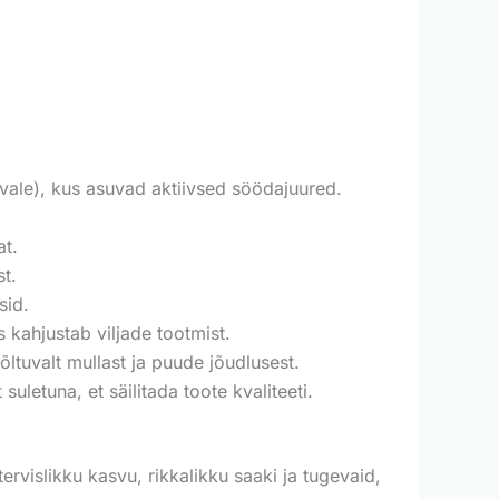
rvale), kus asuvad aktiivsed söödajuured.
at.
st.
sid.
 kahjustab viljade tootmist.
tuvalt mullast ja puude jõudlusest.
suletuna, et säilitada toote kvaliteeti.
ervislikku kasvu, rikkalikku saaki ja tugevaid,