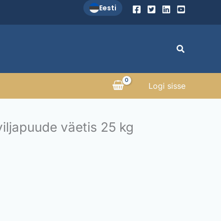
Eesti
Search
Logi sisse
iljapuude väetis 25 kg