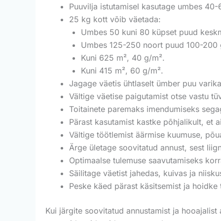
Puuvilja istutamisel kasutage umbes 40-
25 kg kott võib väetada:
Umbes 50 kuni 80 küpset puud keskm
Umbes 125-250 noort puud 100-200 
Kuni 625 m², 40 g/m².
Kuni 415 m², 60 g/m².
Jagage väetis ühtlaselt ümber puu varika
Vältige väetise paigutamist otse vastu tüv
Toitainete paremaks imendumiseks segage
Pärast kasutamist kastke põhjalikult, et 
Vältige töötlemist äärmise kuumuse, põua
Ärge ületage soovitatud annust, sest liig
Optimaalse tulemuse saavutamiseks korra
Säilitage väetist jahedas, kuivas ja niisku
Peske käed pärast käsitsemist ja hoidke
Kui järgite soovitatud annustamist ja hooajalist