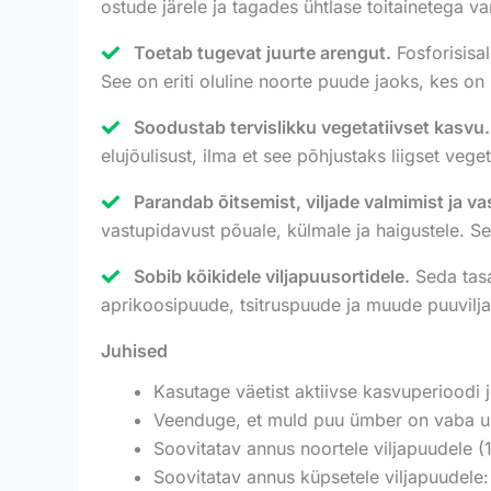
ostude järele ja tagades ühtlase toitainetega va
Toetab tugevat juurte arengut.
Fosforisisa
See on eriti oluline noorte puude jaoks, kes on
Soodustab tervislikku vegetatiivset kasvu.
elujõulisust, ilma et see põhjustaks liigset vege
Parandab õitsemist, viljade valmimist ja 
vastupidavust põuale, külmale ja haigustele. Se
Sobib kõikidele viljapuusortidele.
Seda tasa
aprikoosipuude, tsitruspuude ja muude puuvilja 
Juhised
Kasutage väetist aktiivse kasvuperioodi j
Veenduge, et muld puu ümber on vaba umb
Soovitatav annus noortele viljapuudele (
Soovitatav annus küpsetele viljapuudele