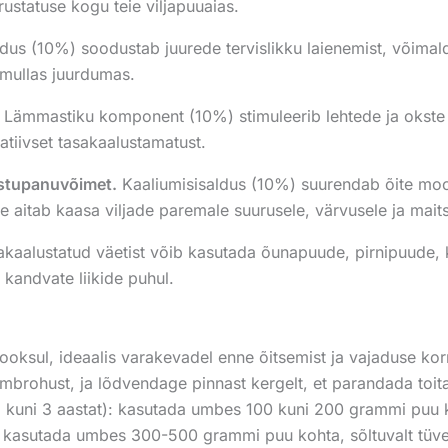
rustatuse kogu teie viljapuuaias.
ldus (10%) soodustab juurede tervislikku laienemist, võimal
 mullas juurdumas.
Lämmastiku komponent (10%) stimuleerib lehtede ja okste a
tatiivset tasakaalustamatust.
vastupanuvõimet.
Kaaliumisisaldus (10%) suurendab õite mood
e aitab kaasa viljade paremale suurusele, värvusele ja maits
kaalustatud väetist võib kasutada õunapuude, pirnipuude, 
kandvate liikide puhul.
ooksul, ideaalis varakevadel enne õitsemist ja vajaduse korr
rohust, ja lõdvendage pinnast kergelt, et parandada toitai
1 kuni 3 aastat): kasutada umbes 100 kuni 200 grammi puu koh
: kasutada umbes 300-500 grammi puu kohta, sõltuvalt tüve 