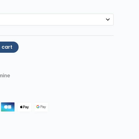
 cart
mine