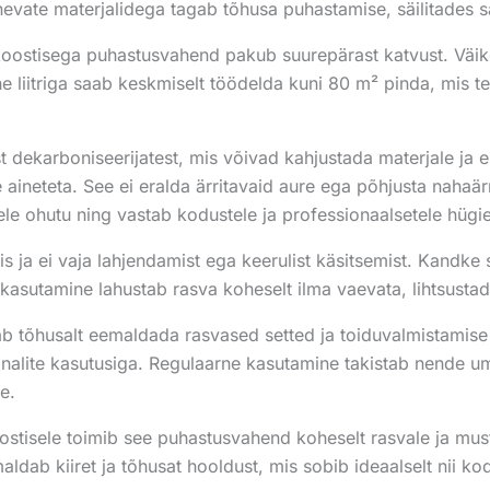
nevate materjalidega tagab tõhusa puhastamise, säilitades s
a koostisega puhastusvahend pakub suurepärast katvust. Väik
 liitriga saab keskmiselt töödelda kuni 80 m² pinda, mis 
st dekarboniseerijatest, mis võivad kahjustada materjale ja 
 aineteta. See ei eralda ärritavaid aure ega põhjusta nahaär
e ohutu ning vastab kodustele ja professionaalsetele hügi
 ja ei vaja lahjendamist ega keerulist käsitsemist. Kandke 
ne kasutamine lahustab rasva koheselt ilma vaevata, lihtsust
 tõhusalt eemaldada rasvased setted ja toiduvalmistamise 
ekanalite kasutusiga. Regulaarne kasutamine takistab nende u
e.
stisele toimib see puhastusvahend koheselt rasvale ja mus
aldab kiiret ja tõhusat hooldust, mis sobib ideaalselt nii k