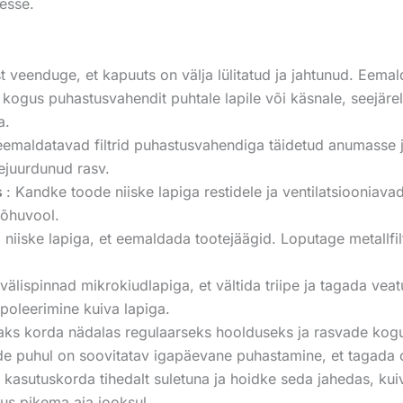
esse.
 veenduge, et kapuuts on välja lülitatud ja jahtunud. Eemalda
 kogus puhastusvahendit puhtale lapile või käsnale, seejärel 
a.
emaldatavad filtrid puhastusvahendiga täidetud anumasse ja
ejuurdunud rasv.
s
: Kandke toode niiske lapiga restidele ja ventilatsiooniav
 õhuvool.
niiske lapiga, et eemaldada tootejäägid. Loputage metallfilt
välispinnad mikrokiudlapiga, et vältida triipe ja tagada veat
 poleerimine kuiva lapiga.
aks korda nädalas regulaarseks hoolduseks ja rasvade kogu
de puhul on soovitatav igapäevane puhastamine, et tagada 
 kasutuskorda tihedalt suletuna ja hoidke seda jahedas, kui
sus pikema aja jooksul.