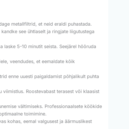
ge metallfiltrid, et neid eraldi puhastada.
kandke see ühtlaselt ja ringjate liigutustega
 laske 5-10 minutit seista. Seejärel hõõruda
adele, veendudes, et eemaldate kõik
rid enne uuesti paigaldamist põhjalikult puhta
u viimistlus. Roostevabast terasest või klaasist
nemise vältimiseks. Professionaalsete köökide
optimaalne toimimine.
vas kohas, eemal valgusest ja äärmuslikest