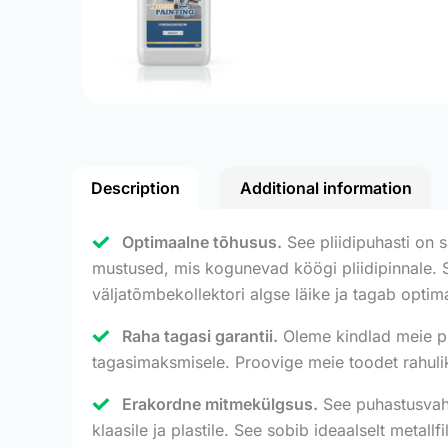
Description
Additional information
Optimaalne tõhusus.
See pliidipuhasti on s
mustused, mis kogunevad köögi pliidipinnale. Se
väljatõmbekollektori algse läike ja tagab opt
Raha tagasi garantii.
Oleme kindlad meie puha
tagasimaksmisele. Proovige meie toodet rahuliku
Erakordne mitmekülgsus.
See puhastusvahen
klaasile ja plastile. See sobib ideaalselt metall