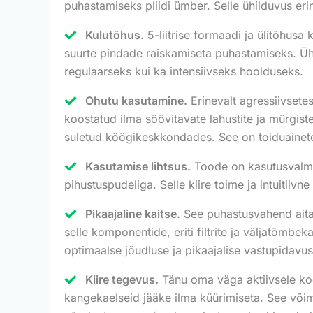
puhastamiseks pliidi ümber. Selle ühilduvus eri
Kulutõhus.
5-liitrise formaadi ja ülitõhus
suurte pindade raiskamiseta puhastamiseks. Ühe
regulaarseks kui ka intensiivseks hoolduseks.
Ohutu kasutamine.
Erinevalt agressiivsete
koostatud ilma söövitavate lahustite ja mürgiste
suletud köögikeskkondades. See on toiduainetel
Kasutamise lihtsus.
Toode on kasutusvalmis
pihustuspudeliga. Selle kiire toime ja intuitiiv
Pikaajaline kaitse.
See puhastusvahend aitab
selle komponentide, eriti filtrite ja väljatõmb
optimaalse jõudluse ja pikaajalise vastupidavus
Kiire tegevus.
Tänu oma väga aktiivsele koo
kangekaelseid jääke ilma küürimiseta. See võim