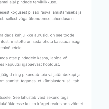
amal ajal pindade terviklikkuse.
esest kogusest piisab rasva lahustamiseks ja
teeb sellest väga ökonoomse lahenduse nii
eraldada kahjulikke aurusid, on see toode
ritust, mistõttu on seda ohutu kasutada isegi
eeninõuetele.
seda otse pindadele käsna, lapiga või
ades kapuutsi igapäevast hooldust.
jäägid ning pikendab teie väljatõmbekapi ja
mmistumist, tagades, et kümblustoru säilitab
tusele. See lahustab vaid sekunditega
oduköökidesse kui ka kõrget reaktsioonivõimet