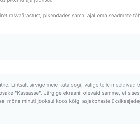
kiiret rasvaärastust, pikendades samal ajal oma seadmete tõ
htne. Lihtsalt sirvige meie kataloogi, valige teile meeldivad 
õpsake "Kassasse". Järgige ekraanil olevaid samme, et sise
teel mõne minuti jooksul koos kõigi asjakohaste üksikasjadega