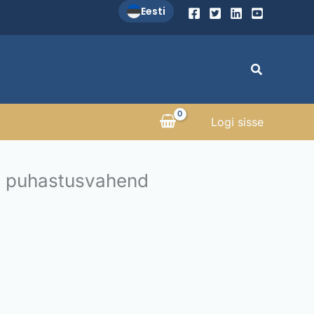
Eesti
Search
Logi sisse
a puhastusvahend