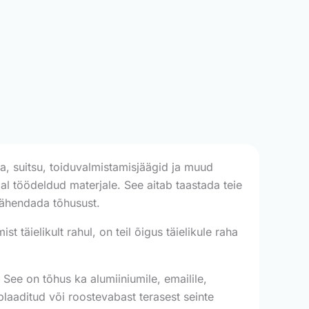
va, suitsu, toiduvalmistamisjäägid ja muud
al töödeldud materjale. See aitab taastada teie
vähendada tõhusust.
täielikult rahul, on teil õigus täielikule raha
See on tõhus ka alumiiniumile, emailile,
e plaaditud või roostevabast terasest seinte