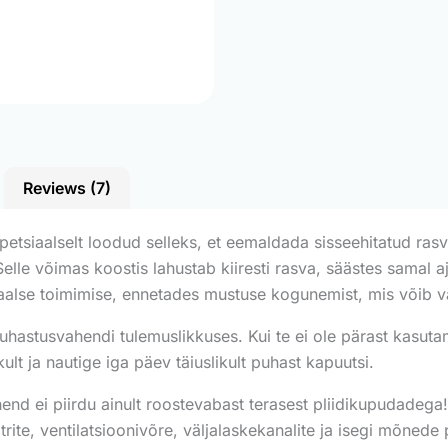
Reviews (7)
petsiaalselt loodud selleks, et eemaldada sisseehitatud ras
lle võimas koostis lahustab kiiresti rasva, säästes samal aj
imaalse toimimise, ennetades mustuse kogunemist, mis võib 
stusvahendi tulemuslikkuses. Kui te ei ole pärast kasutamist 
lt ja nautige iga päev täiuslikult puhast kapuutsi.
d ei piirdu ainult roostevabast terasest pliidikupudadega! 
filtrite, ventilatsioonivõre, väljalaskekanalite ja isegi mõned