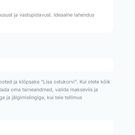
husust ja vastupidavust. Ideaalne lahendus
tooted ja klõpsake "Lisa ostukorvi". Kui olete kõik
stada oma tarneandmed, valida makseviis ja
 ja jälgimislingiga, kui teie tellimus