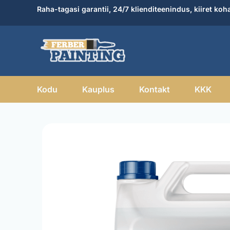
Skip
Raha-tagasi garantii, 24/7 klienditeenindus, kiiret koh
to
content
Kodu
Kauplus
Kontakt
KKK