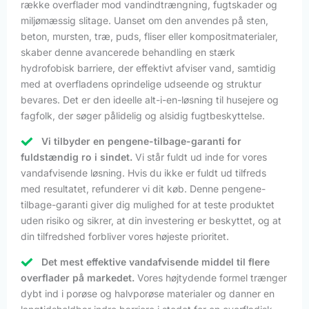
række overflader mod vandindtrængning, fugtskader og
miljømæssig slitage. Uanset om den anvendes på sten,
beton, mursten, træ, puds, fliser eller kompositmaterialer,
skaber denne avancerede behandling en stærk
hydrofobisk barriere, der effektivt afviser vand, samtidig
med at overfladens oprindelige udseende og struktur
bevares. Det er den ideelle alt-i-en-løsning til husejere og
fagfolk, der søger pålidelig og alsidig fugtbeskyttelse.
Vi tilbyder en pengene-tilbage-garanti for
fuldstændig ro i sindet.
Vi står fuldt ud inde for vores
vandafvisende løsning. Hvis du ikke er fuldt ud tilfreds
med resultatet, refunderer vi dit køb. Denne pengene-
tilbage-garanti giver dig mulighed for at teste produktet
uden risiko og sikrer, at din investering er beskyttet, og at
din tilfredshed forbliver vores højeste prioritet.
Det mest effektive vandafvisende middel til flere
overflader på markedet.
Vores højtydende formel trænger
dybt ind i porøse og halvporøse materialer og danner en