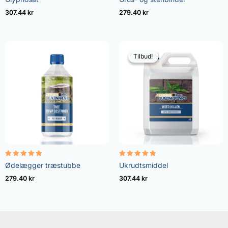
4.96
4.57
ud af 5
ud af 5
307.44
kr
279.40
kr
Tilbud!
Tilbud!
Vurderet
Vurderet
Ødelægger træstubbe
Ukrudtsmiddel
5.00
4.73
ud af 5
ud af 5
279.40
kr
307.44
kr