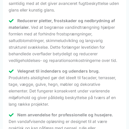
samtidig med at det giver avanceret fugtbeskyttelse uden
glans eller kunstig glans.
Reducerer pletter, frostskader og nedbrydning af
materialer.
Ved at begrænse vandindtrængning hjælper
formlen med at forhindre frostsprængninger,
saltudblomstringer, skimmeludvikling og langvarig
strukturel svækkelse. Dette forlænger levetiden for
behandlede overflader betydeligt og reducerer
vedligeholdelses- og reparationsomkostningerne over tid.
Velegnet til indendørs og udendørs brug.
Produktets alsidighed gør det ideelt til facader, terrasser,
tage, vægge, gulve, hegn, møbler og dekorative
elementer. Det fungerer konsekvent under varierende
miljøforhold og giver pålidelig beskyttelse på tværs af en
lang række projekter.
Nem anvendelse for professionelle og husejere.
Den vandafvisende opløsning er designet til at være
praktisk og kan påføres med pensel, rulle eller