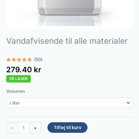
Vandafvisende til alle materialer
(50)
Bedømt
50
279.40
kr
som
4.94
ud af 5
PÅ LAGER
baseret
på
kundebedømmelser
Water
Volumen
Repellent
All
Materials
antal
Tilføj til kurv
-
+