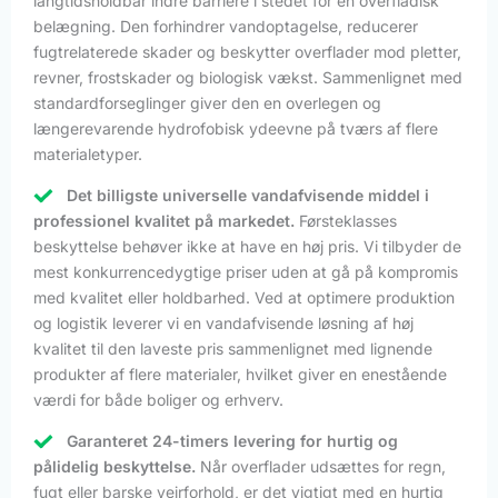
langtidsholdbar indre barriere i stedet for en overfladisk
belægning. Den forhindrer vandoptagelse, reducerer
fugtrelaterede skader og beskytter overflader mod pletter,
revner, frostskader og biologisk vækst. Sammenlignet med
standardforseglinger giver den en overlegen og
længerevarende hydrofobisk ydeevne på tværs af flere
materialetyper.
Det billigste universelle vandafvisende middel i
professionel kvalitet på markedet.
Førsteklasses
beskyttelse behøver ikke at have en høj pris. Vi tilbyder de
mest konkurrencedygtige priser uden at gå på kompromis
med kvalitet eller holdbarhed. Ved at optimere produktion
og logistik leverer vi en vandafvisende løsning af høj
kvalitet til den laveste pris sammenlignet med lignende
produkter af flere materialer, hvilket giver en enestående
værdi for både boliger og erhverv.
Garanteret 24-timers levering for hurtig og
pålidelig beskyttelse.
Når overflader udsættes for regn,
fugt eller barske vejrforhold, er det vigtigt med en hurtig