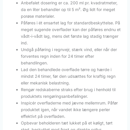
Anbefalet dosering er ca. 200 ml pr. kvadratmeter,
da en liter behandler op til 5 m². Øg lidt for meget
porøse materialer.
Påføres i ét ensartet lag for standardbeskyttelse. På
meget sugende overflader kan der påføres endnu et
vådt-i-vådt lag, mens det første lag stadig trænger
ind.
Undgå påføring i regnvejr, stærk vind, eller når der
forventes regn inden for 24 timer efter
behandlingen.
Lad den behandlede overflade tørre og hærde i
mindst 24 timer, før den udsættes for kraftig regn
eller mekanisk belastning.
Rengør redskaberne straks efter brug i henhold til
produktets rengøringsanbefalinger.
Inspicér overfladerne med jævne mellemrum. Påfør
produktet igen, når vandet ikke længere perler
effektivt på overfladen.
Opbevar beholderen tæt lukket på et køligt, tørt
sted, beskyttet mod frost og direkte sollys.