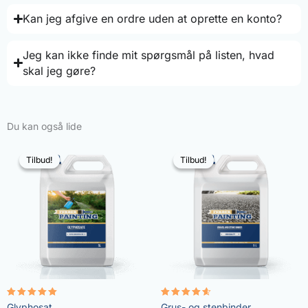
Kan jeg afgive en ordre uden at oprette en konto?
Jeg kan ikke finde mit spørgsmål på listen, hvad
skal jeg gøre?
Du kan også lide
Tilbud!
Tilbud!
Tilbud!
Tilbud!
Vurderet
Vurderet
Glyphosat
Grus- og stenbinder