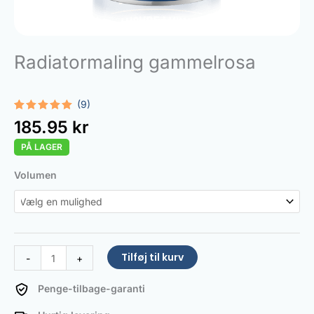
Radiatormaling gammelrosa
(9)
Bedømt
9
185.95
kr
som
5.00
ud af 5
PÅ LAGER
baseret
på
kundebedømmelser
Radiator
Volumen
Paint
Old
pink
antal
Tilføj til kurv
-
+
Penge-tilbage-garanti