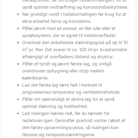
opnå optimal vedhæftning og korrosionsbeskyttelse.
Rør grundigt rundt i radiatormalingen før brug for at
sikre ensartet farve og konsistens.
Påfør jævnt med en pensel, en lille rulle eller et
sprøjtesystem, der er egnet til metaloverflader.
Overhold den anbefalede dækningsgrad på op til 10
m² pr. liter. Det svarer til ca. 100 ml pr. kvadratmeter
afhængigt af overfladens tilstand og struktur.
Påfør et tyndt og jævnt første lag, og undgå
overdreven opbygning eller dryp mellem
køleribberne.
Lad det første lag tørre helt i henhold til
omgivelsernes temperatur og ventilationsforhold.
Påfør om nødvendigt et ekstra lag for at opnå
optimal dækning og holdbarhed.
Lad malingen hærde helt, før du tænder for
radiatoren igen. Genindfør gradvist varme i løbet af
den første opvarmningscyklus, så malingen kan
tilpasse sig temperaturændringerne.