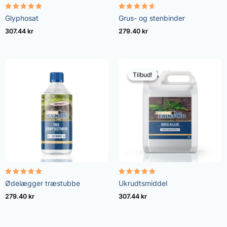
Vurderet
Vurderet
Glyphosat
Grus- og stenbinder
4.96
4.57
ud af 5
ud af 5
307.44
kr
279.40
kr
Tilbud!
Tilbud!
Vurderet
Vurderet
Ødelægger træstubbe
Ukrudtsmiddel
5.00
4.73
ud af 5
ud af 5
279.40
kr
307.44
kr