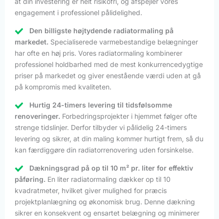
at din investering er helt risikofri, og afspejler vores
engagement i professionel pålidelighed.
Den billigste højtydende radiatormaling på
markedet.
Specialiserede varmebestandige belægninger
har ofte en høj pris. Vores radiatormaling kombinerer
professionel holdbarhed med de mest konkurrencedygtige
priser på markedet og giver enestående værdi uden at gå
på kompromis med kvaliteten.
Hurtig 24-timers levering til tidsfølsomme
renoveringer.
Forbedringsprojekter i hjemmet følger ofte
strenge tidslinjer. Derfor tilbyder vi pålidelig 24-timers
levering og sikrer, at din maling kommer hurtigt frem, så du
kan færdiggøre din radiatorrenovering uden forsinkelse.
Dækningsgrad på op til 10 m² pr. liter for effektiv
påføring.
En liter radiatormaling dækker op til 10
kvadratmeter, hvilket giver mulighed for præcis
projektplanlægning og økonomisk brug. Denne dækning
sikrer en konsekvent og ensartet belægning og minimerer