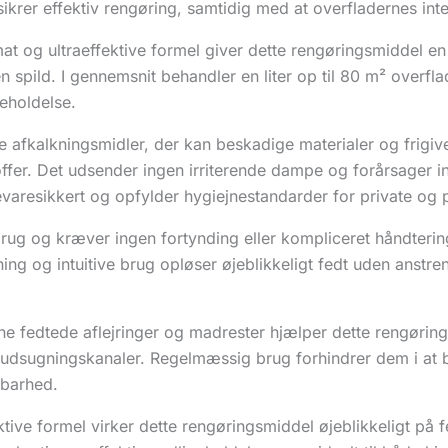
sikrer effektiv rengøring, samtidig med at overfladernes inte
mat og ultraeffektive formel giver dette rengøringsmiddel 
n spild. I gennemsnit behandler en liter op til 80 m² overfl
geholdelse.
e afkalkningsmidler, der kan beskadige materialer og frigiv
ffer. Det udsender ingen irriterende dampe og forårsager inge
evaresikkert og opfylder hygiejnestandarder for private og p
 brug og kræver ingen fortynding eller kompliceret håndteri
ing og intuitive brug opløser øjeblikkeligt fedt uden anstre
rne fedtede aflejringer og madrester hjælper dette rengørin
dsugningskanaler. Regelmæssig brug forhindrer dem i at bli
dbarhed.
ve formel virker dette rengøringsmiddel øjeblikkeligt på 