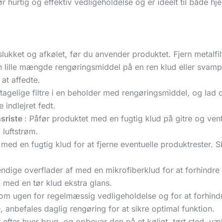
r hurtig og effektiv vedligeholdelse og er ideelt til både 
slukket og afkølet, før du anvender produktet. Fjern metalfi
n lille mængde rengøringsmiddel på en ren klud eller svam
at affedte.
agelige filtre i en beholder med rengøringsmiddel, og lad de
 indlejret fedt.
nsriste
: Påfør produktet med en fugtig klud på gitre og venti
 luftstrøm.
 med en fugtig klud for at fjerne eventuelle produktrester. S
ndige overflader af med en mikrofiberklud for at forhindre st
ing med en tør klud ekstra glans.
 om ugen for regelmæssig vedligeholdelse og for at forhindr
 anbefales daglig rengøring for at sikre optimal funktion.
 efter hver brug, og opbevar den på et køligt, tørt sted, væ