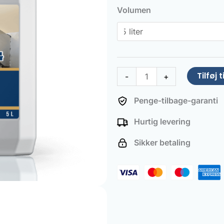
Cleaner
Volumen
antal
Tilføj t
-
+
Penge-tilbage-garanti
Hurtig levering
Sikker betaling