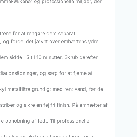
hjemmekøkkener og professionelle miljøer, der
ltrene for at rengøre dem separat.
p, og fordel det jævnt over emhættens ydre
m sidde i 5 til 10 minutter. Skrub derefter
lationsåbninger, og sørg for at fjerne al
kyl metalfiltre grundigt med rent vand, før de
riber og sikre en fejlfri finish. På emhætter af
e ophobning af fedt. Til professionelle
k fra lys og ekstreme temperaturer, for at