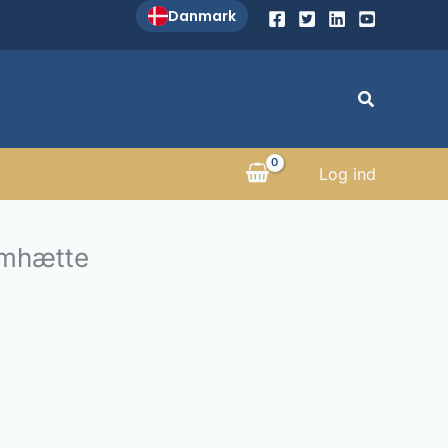
Danmark
Søg
Log ind
emhætte