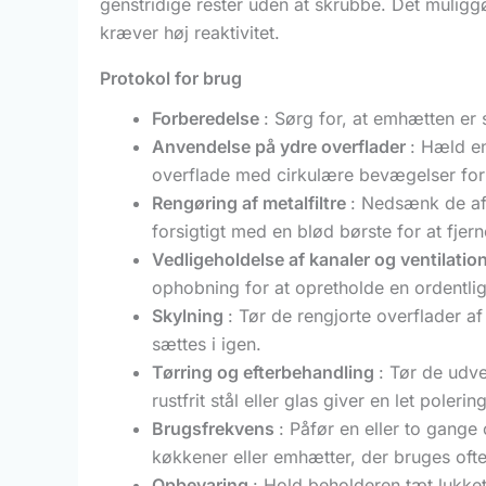
genstridige rester uden at skrubbe. Det muliggø
kræver høj reaktivitet.
Protokol for brug
Forberedelse
: Sørg for, at emhætten er 
Anvendelse på ydre overflader
: Hæld e
overflade med cirkulære bevægelser for 
Rengøring af metalfiltre
: Nedsænk de aft
forsigtigt med en blød børste for at fjerne
Vedligeholdelse af kanaler og ventilatio
ophobning for at opretholde en ordentlig
Skylning
: Tør de rengjorte overflader af
sættes i igen.
Tørring og efterbehandling
: Tør de udve
rustfrit stål eller glas giver en let poler
Brugsfrekvens
: Påfør en eller to gange
køkkener eller emhætter, der bruges ofte,
Opbevaring
: Hold beholderen tæt lukket