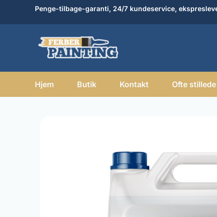
Gå
Penge-tilbage-garanti, 24/7 kundeservice, ekspreslev
til
indholdet
Hjem
Butik
Kontakt
Ofte stilled