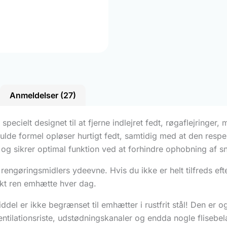
Anmeldelser (27)
ecielt designet til at fjerne indlejret fedt, røgaflejringer
ulde formel opløser hurtigt fedt, samtidig med at den resp
 sikrer optimal funktion ved at forhindre ophobning af sna
es rengøringsmidlers ydeevne. Hvis du ikke er helt tilfreds efte
ekt ren emhætte hver dag.
del er ikke begrænset til emhætter i rustfrit stål! Den er o
, ventilationsriste, udstødningskanaler og endda nogle fliseb