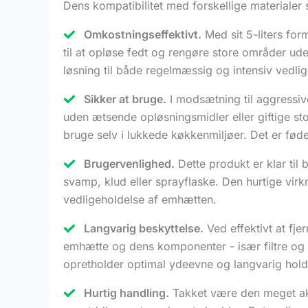
Dens kompatibilitet med forskellige materialer 
Omkostningseffektivt.
Med sit 5-liters for
til at opløse fedt og rengøre store områder ude
løsning til både regelmæssig og intensiv vedli
Sikker at bruge.
I modsætning til aggressiv
uden ætsende opløsningsmidler eller giftige sto
bruge selv i lukkede køkkenmiljøer. Det er fød
Brugervenlighed.
Dette produkt er klar til
svamp, klud eller sprayflaske. Den hurtige virkn
vedligeholdelse af emhætten.
Langvarig beskyttelse.
Ved effektivt at fje
emhætte og dens komponenter - især filtre og u
opretholder optimal ydeevne og langvarig hol
Hurtig handling.
Takket være den meget akti