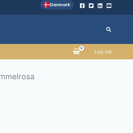
Danmark
Søg
Log ind
ammelrosa