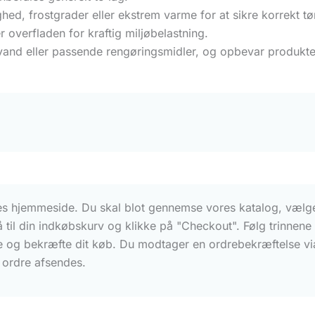
ghed, frostgrader eller ekstrem varme for at sikre korrekt t
 overfladen for kraftig miljøbelastning.
and eller passende rengøringsmidler, og opbevar produktet p
res hjemmeside. Du skal blot gennemse vores katalog, vælge
gå til din indkøbskurv og klikke på "Checkout". Følg trinnen
e og bekræfte dit køb. Du modtager en ordrebekræftelse vi
n ordre afsendes.