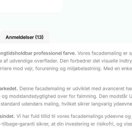
Anmeldelser (13)
ngtidsholdbar professionel farve.
Vores facademaling er spe
 af udvendige overflader. Den forbedrer det visuelle indtryk
iere mod vejr, forurening og miljøbelastning. Med en enkel
arkedet.
Denne facademaling er udviklet med avanceret harp
se og modstandsdygtighed over for falmning. Den modstår 
 standard udendørs maling, hvilket sikrer langvarig ydeevne
sindet.
Vi har fuld tillid til vores facademalings ydeevne og
-tilbage-garanti sikrer, at din investering er risikofri, og v