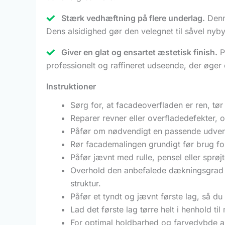
Stærk vedhæftning på flere underlag.
Denne
Dens alsidighed gør den velegnet til såvel nyb
Giver en glat og ensartet æstetisk finish.
Pi
professionelt og raffineret udseende, der øger
Instruktioner
Sørg for, at facadeoverfladen er ren, tør 
Reparer revner eller overfladedefekter, 
Påfør om nødvendigt en passende udvendi
Rør facademalingen grundigt før brug for
Påfør jævnt med rulle, pensel eller sprøj
Overhold den anbefalede dækningsgrad på 
struktur.
Påfør et tyndt og jævnt første lag, så d
Lad det første lag tørre helt i henhold ti
For optimal holdbarhed og farvedybde an