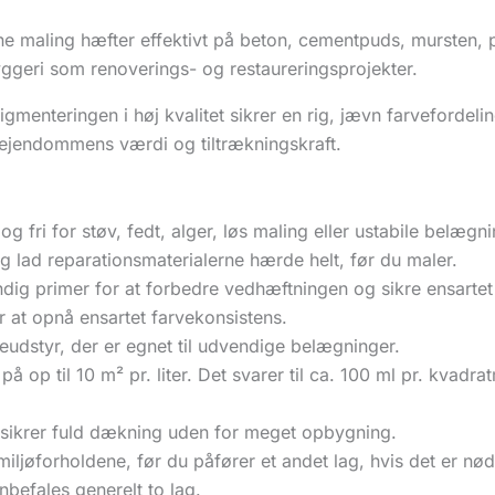
 maling hæfter effektivt på beton, cementpuds, mursten, p
yggeri som renoverings- og restaureringsprojekter.
gmenteringen i høj kvalitet sikrer en rig, jævn farvefordeli
 ejendommens værdi og tiltrækningskraft.
og fri for støv, fedt, alger, løs maling eller ustabile belægn
og lad reparationsmaterialerne hærde helt, før du maler.
g primer for at forbedre vedhæftningen og sikre ensartet
 at opnå ensartet farvekonsistens.
teudstyr, der er egnet til udvendige belægninger.
op til 10 m² pr. liter. Det svarer til ca. 100 ml pr. kvadr
u sikrer fuld dækning uden for meget opbygning.
l miljøforholdene, før du påfører et andet lag, hvis det er nø
befales generelt to lag.