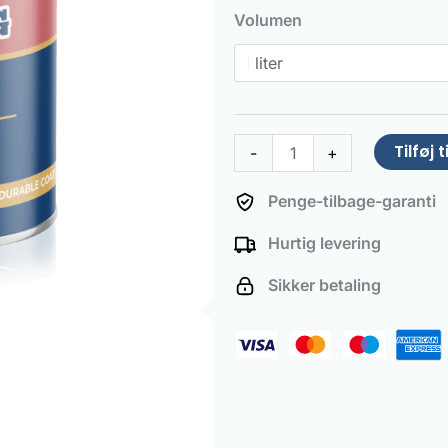
Paint
Volumen
Old
pink
antal
Tilføj t
-
+
Penge-tilbage-garanti
Hurtig levering
Sikker betaling