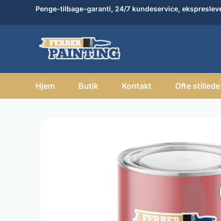
Gå
Penge-tilbage-garanti, 24/7 kundeservice, ekspreslev
til
indholdet
Hjem
Butik
Kontakt
Ofte stilled