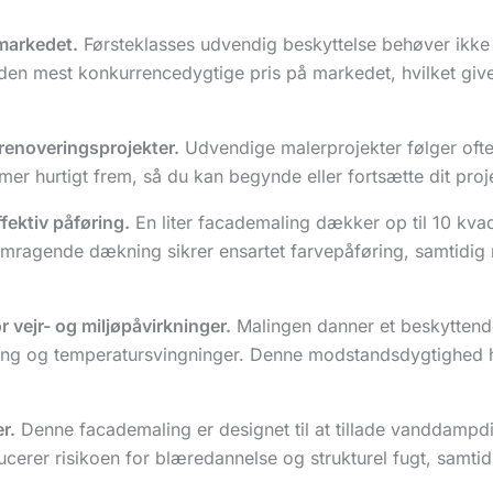
markedet.
Førsteklasses udvendig beskyttelse behøver ikke 
den mest konkurrencedygtige pris på markedet, hvilket give
 renoveringsprojekter.
Udvendige malerprojekter følger ofte e
mer hurtigt frem, så du kan begynde eller fortsætte dit proj
ffektiv påføring.
En liter facademaling dækker op til 10 kvad
mragende dækning sikrer ensartet farvepåføring, samtidig 
vejr- og miljøpåvirkninger.
Malingen danner et beskyttend
ing og temperatursvingninger. Denne modstandsdygtighed h
r.
Denne facademaling er designet til at tillade vanddampdi
erer risikoen for blæredannelse og strukturel fugt, samti