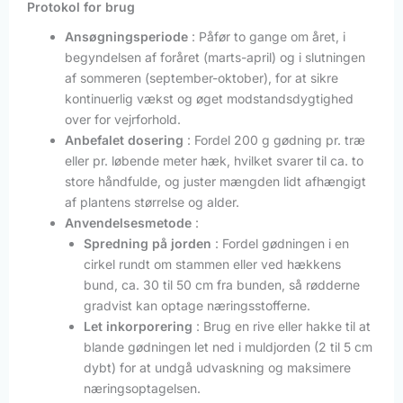
Protokol for brug
Ansøgningsperiode
: Påfør to gange om året, i
begyndelsen af foråret (marts-april) og i slutningen
af sommeren (september-oktober), for at sikre
kontinuerlig vækst og øget modstandsdygtighed
over for vejrforhold.
Anbefalet dosering
: Fordel 200 g gødning pr. træ
eller pr. løbende meter hæk, hvilket svarer til ca. to
store håndfulde, og juster mængden lidt afhængigt
af plantens størrelse og alder.
Anvendelsesmetode
:
Spredning på jorden
: Fordel gødningen i en
cirkel rundt om stammen eller ved hækkens
bund, ca. 30 til 50 cm fra bunden, så rødderne
gradvist kan optage næringsstofferne.
Let inkorporering
: Brug en rive eller hakke til at
blande gødningen let ned i muldjorden (2 til 5 cm
dybt) for at undgå udvaskning og maksimere
næringsoptagelsen.