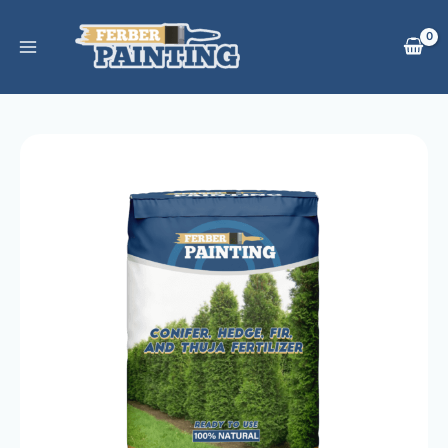
Gå
til
indholdet