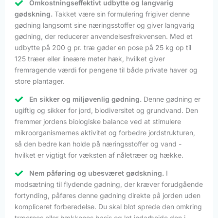
Omkostningseffektivt udbytte og langvarig
gødskning.
Takket være sin formulering frigiver denne
gødning langsomt sine næringsstoffer og giver langvarig
gødning, der reducerer anvendelsesfrekvensen. Med et
udbytte på 200 g pr. træ gøder en pose på 25 kg op til
125 træer eller lineære meter hæk, hvilket giver
fremragende værdi for pengene til både private haver og
store plantager.
En sikker og miljøvenlig gødning.
Denne gødning er
ugiftig og sikker for jord, biodiversitet og grundvand. Den
fremmer jordens biologiske balance ved at stimulere
mikroorganismernes aktivitet og forbedre jordstrukturen,
så den bedre kan holde på næringsstoffer og vand -
hvilket er vigtigt for væksten af nåletræer og hække.
Nem påføring og ubesværet gødskning.
I
modsætning til flydende gødning, der kræver forudgående
fortynding, påføres denne gødning direkte på jorden uden
kompliceret forberedelse. Du skal blot sprede den omkring
træernes eller hækkenes basis og let indarbejde den i