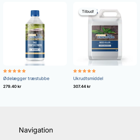
Tilbud!
Tilbud!
Vurderet
Vurderet
Ødelægger træstubbe
Ukrudtsmiddel
5.00
4.73
ud af 5
ud af 5
279.40
kr
307.44
kr
Navigation