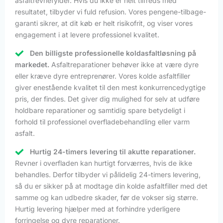
asfaltrevnefylder. Hvis du ikke er helt tilfreds med
resultatet, tilbyder vi fuld refusion. Vores pengene-tilbage-
garanti sikrer, at dit køb er helt risikofrit, og viser vores
engagement i at levere professionel kvalitet.
Den billigste professionelle koldasfaltløsning på
markedet.
Asfaltreparationer behøver ikke at være dyre
eller kræve dyre entreprenører. Vores kolde asfaltfiller
giver enestående kvalitet til den mest konkurrencedygtige
pris, der findes. Det giver dig mulighed for selv at udføre
holdbare reparationer og samtidig spare betydeligt i
forhold til professionel overfladebehandling eller varm
asfalt.
Hurtig 24-timers levering til akutte reparationer.
Revner i overfladen kan hurtigt forværres, hvis de ikke
behandles. Derfor tilbyder vi pålidelig 24-timers levering,
så du er sikker på at modtage din kolde asfaltfiller med det
samme og kan udbedre skader, før de vokser sig større.
Hurtig levering hjælper med at forhindre yderligere
forringelse og dyre reparationer.