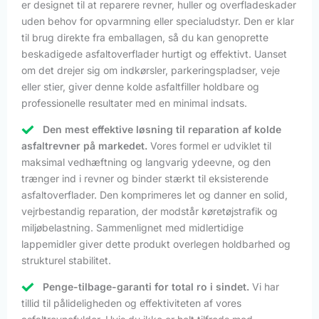
er designet til at reparere revner, huller og overfladeskader
uden behov for opvarmning eller specialudstyr. Den er klar
til brug direkte fra emballagen, så du kan genoprette
beskadigede asfaltoverflader hurtigt og effektivt. Uanset
om det drejer sig om indkørsler, parkeringspladser, veje
eller stier, giver denne kolde asfaltfiller holdbare og
professionelle resultater med en minimal indsats.
Den mest effektive løsning til reparation af kolde
asfaltrevner på markedet.
Vores formel er udviklet til
maksimal vedhæftning og langvarig ydeevne, og den
trænger ind i revner og binder stærkt til eksisterende
asfaltoverflader. Den komprimeres let og danner en solid,
vejrbestandig reparation, der modstår køretøjstrafik og
miljøbelastning. Sammenlignet med midlertidige
lappemidler giver dette produkt overlegen holdbarhed og
strukturel stabilitet.
Penge-tilbage-garanti for total ro i sindet.
Vi har
tillid til pålideligheden og effektiviteten af vores