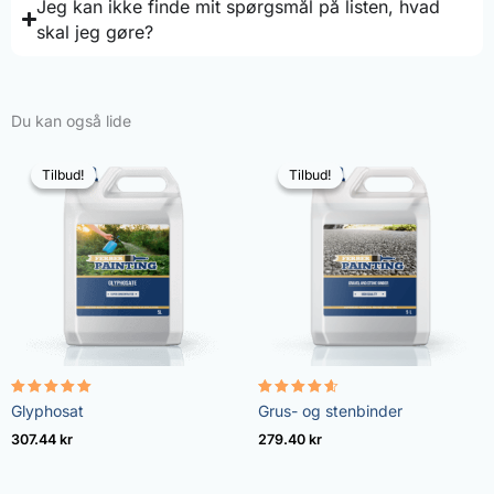
Jeg kan ikke finde mit spørgsmål på listen, hvad
skal jeg gøre?
Du kan også lide
Tilbud!
Tilbud!
Tilbud!
Tilbud!
Vurderet
Vurderet
Glyphosat
Grus- og stenbinder
4.96
4.57
ud af 5
ud af 5
307.44
kr
279.40
kr