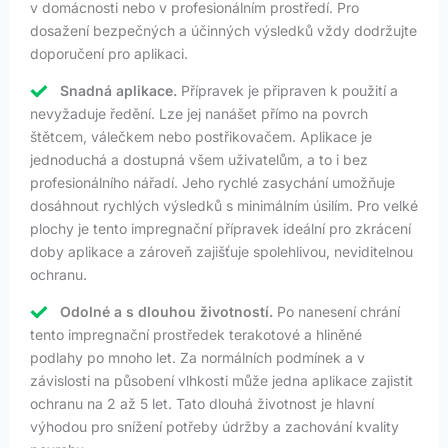
v domácnosti nebo v profesionálním prostředí. Pro
dosažení bezpečných a účinných výsledků vždy dodržujte
doporučení pro aplikaci.
Snadná aplikace.
Přípravek je připraven k použití a
nevyžaduje ředění. Lze jej nanášet přímo na povrch
štětcem, válečkem nebo postřikovačem. Aplikace je
jednoduchá a dostupná všem uživatelům, a to i bez
profesionálního nářadí. Jeho rychlé zasychání umožňuje
dosáhnout rychlých výsledků s minimálním úsilím. Pro velké
plochy je tento impregnační přípravek ideální pro zkrácení
doby aplikace a zároveň zajišťuje spolehlivou, neviditelnou
ochranu.
Odolné a s dlouhou životností.
Po nanesení chrání
tento impregnační prostředek terakotové a hliněné
podlahy po mnoho let. Za normálních podmínek a v
závislosti na působení vlhkosti může jedna aplikace zajistit
ochranu na 2 až 5 let. Tato dlouhá životnost je hlavní
výhodou pro snížení potřeby údržby a zachování kvality