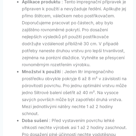
Aplikace produktu
: Tento impregnační přípravek je
připraven k použití a nevyžaduje ředění. Aplikujte jej
přímo štětcem, válečkem nebo postřikovačem.
Doporučujeme pracovat po částech, aby bylo
zajištěno rovnoměrné pokrytí. Pro dosažení
nejlepších výsledků při použití postřikovače
dodržujte vzdálenost přibližně 30 cm. V případě
potřeby naneste druhou vrstvu pro lepší trvanlivost,
zejména na porézní dlaždice. Vyhněte se přesycení
rovnoměrným rozetřením výrobku.
Množství k použití
: Jeden litr impregnačního
prostředku obvykle pokryje 6 až 8 m² v závislosti na
pórovitosti povrchu. Pro jednu optimální vrstvu může
jedno 5litrové balení ošetřit až 40 m². Na vysoce
savých površích může být zapotřebí druhá vrstva.
Mezi jednotlivými nátěry nechte 1 až 2 hodiny
schnout.
Doba sušení
: Před vystavením povrchu lehké
vlhkosti nechte výrobek asi 1 až 2 hodiny zaschnout.
Pro dosažení plné účinnosti nechte vodotěsnou