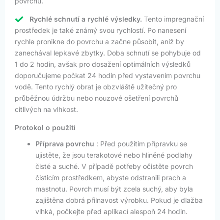
povrchu.
Rychlé schnutí a rychlé výsledky.
Tento impregnační
prostředek je také známý svou rychlostí. Po nanesení
rychle pronikne do povrchu a začne působit, aniž by
zanechával lepkavé zbytky. Doba schnutí se pohybuje od
1 do 2 hodin, avšak pro dosažení optimálních výsledků
doporučujeme počkat 24 hodin před vystavením povrchu
vodě. Tento rychlý obrat je obzvláště užitečný pro
průběžnou údržbu nebo nouzové ošetření povrchů
citlivých na vlhkost.
Protokol o použití
Příprava povrchu
: Před použitím přípravku se
ujistěte, že jsou terakotové nebo hliněné podlahy
čisté a suché. V případě potřeby očistěte povrch
čisticím prostředkem, abyste odstranili prach a
mastnotu. Povrch musí být zcela suchý, aby byla
zajištěna dobrá přilnavost výrobku. Pokud je dlažba
vlhká, počkejte před aplikací alespoň 24 hodin.