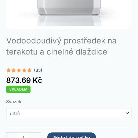
Vodoodpudivý prostředek na
terakotu a cihelné dlaždice
(35)
Hodnoceno
35
873.69
Kč
5.00
z 5 na
základě
SKLADEM
hodnocení
zákazníků
Terracotta
Svazek
Water
Repellent
množství
Přidat do košíku
-
+