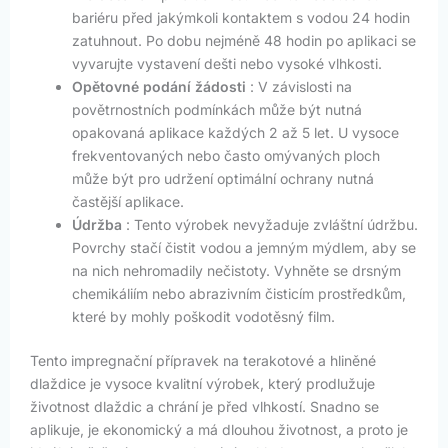
bariéru před jakýmkoli kontaktem s vodou 24 hodin
zatuhnout. Po dobu nejméně 48 hodin po aplikaci se
vyvarujte vystavení dešti nebo vysoké vlhkosti.
Opětovné podání žádosti
: V závislosti na
povětrnostních podmínkách může být nutná
opakovaná aplikace každých 2 až 5 let. U vysoce
frekventovaných nebo často omývaných ploch
může být pro udržení optimální ochrany nutná
častější aplikace.
Údržba
: Tento výrobek nevyžaduje zvláštní údržbu.
Povrchy stačí čistit vodou a jemným mýdlem, aby se
na nich nehromadily nečistoty. Vyhněte se drsným
chemikáliím nebo abrazivním čisticím prostředkům,
které by mohly poškodit vodotěsný film.
Tento impregnační přípravek na terakotové a hliněné
dlaždice je vysoce kvalitní výrobek, který prodlužuje
životnost dlaždic a chrání je před vlhkostí. Snadno se
aplikuje, je ekonomický a má dlouhou životnost, a proto je