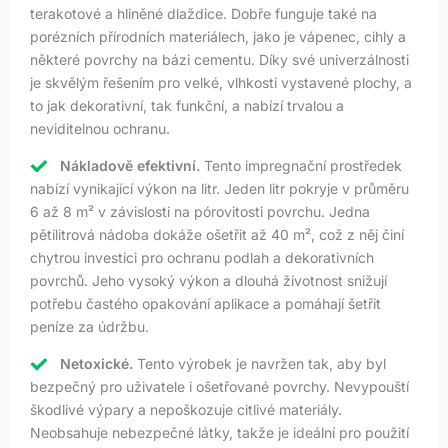
terakotové a hliněné dlaždice. Dobře funguje také na
porézních přírodních materiálech, jako je vápenec, cihly a
některé povrchy na bázi cementu. Díky své univerzálnosti
je skvělým řešením pro velké, vlhkosti vystavené plochy, a
to jak dekorativní, tak funkční, a nabízí trvalou a
neviditelnou ochranu.
Nákladově efektivní.
Tento impregnační prostředek
nabízí vynikající výkon na litr. Jeden litr pokryje v průměru
6 až 8 m² v závislosti na pórovitosti povrchu. Jedna
pětilitrová nádoba dokáže ošetřit až 40 m², což z něj činí
chytrou investici pro ochranu podlah a dekorativních
povrchů. Jeho vysoký výkon a dlouhá životnost snižují
potřebu častého opakování aplikace a pomáhají šetřit
peníze za údržbu.
Netoxické.
Tento výrobek je navržen tak, aby byl
bezpečný pro uživatele i ošetřované povrchy. Nevypouští
škodlivé výpary a nepoškozuje citlivé materiály.
Neobsahuje nebezpečné látky, takže je ideální pro použití