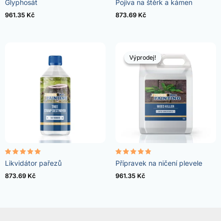
Glyphosát
Pojiva na štěrk a kámen
4.96
4.57
z 5
z 5
961.35
Kč
873.69
Kč
Výprodej!
Výprodej!
Hodnocení
Hodnocení
Likvidátor pařezů
Přípravek na ničení plevele
5.00
4.73
z 5
z 5
873.69
Kč
961.35
Kč