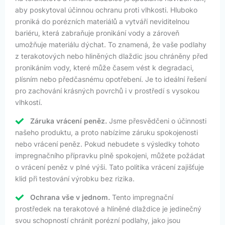
aby poskytoval účinnou ochranu proti vlhkosti. Hluboko
proniká do porézních materiálů a vytváří neviditelnou
bariéru, která zabraňuje pronikání vody a zároveň
umožňuje materiálu dýchat. To znamená, že vaše podlahy
z terakotových nebo hliněných dlaždic jsou chráněny před
pronikáním vody, které může časem vést k degradaci,
plísním nebo předčasnému opotřebení. Je to ideální řešení
pro zachování krásných povrchů i v prostředí s vysokou
vlhkostí.
Záruka vrácení peněz.
Jsme přesvědčeni o účinnosti
našeho produktu, a proto nabízíme záruku spokojenosti
nebo vrácení peněz. Pokud nebudete s výsledky tohoto
impregnačního přípravku plně spokojeni, můžete požádat
o vrácení peněz v plné výši. Tato politika vrácení zajišťuje
klid při testování výrobku bez rizika.
Ochrana vše v jednom.
Tento impregnační
prostředek na terakotové a hliněné dlaždice je jedinečný
svou schopností chránit porézní podlahy, jako jsou