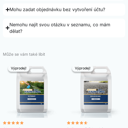
Mohu zadat objednávku bez vytvoření účtu?
Nemohu najít svou otázku v seznamu, co mám
dělat?
Může se vám také líbit
Výprodej!
Výprodej!
Výprodej!
Výprodej!
Hodnocení
Hodnocení