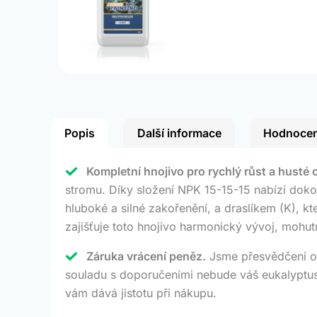
Popis
Další informace
Hodnocen
Kompletní hnojivo pro rychlý růst a husté o
stromu. Díky složení NPK 15-15-15 nabízí dokon
hluboké a silné zakořenění, a draslíkem (K), 
zajišťuje toto hnojivo harmonický vývoj, mohut
Záruka vrácení peněz.
Jsme přesvědčeni o 
souladu s doporučeními nebude váš eukalyptus v
vám dává jistotu při nákupu.