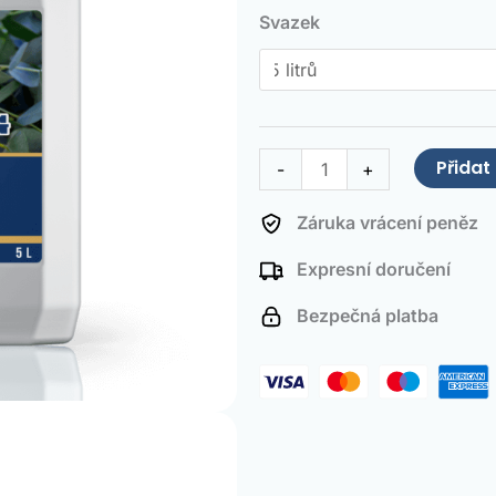
Fertilizer
Svazek
množství
Přidat
-
+
Záruka vrácení peněz
Expresní doručení
Bezpečná platba