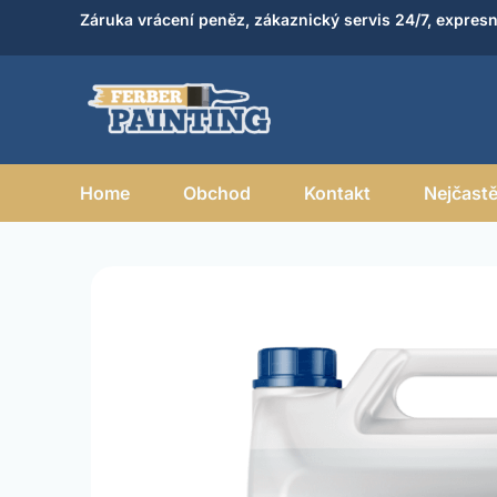
Přeskočit
Záruka vrácení peněz, zákaznický servis 24/7, expresn
na
obsah
Home
Obchod
Kontakt
Nejčastě