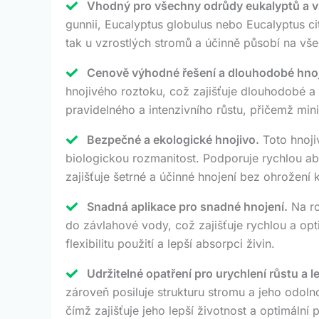
Vhodný pro všechny odrůdy eukalyptů a 
gunnii, Eucalyptus globulus nebo Eucalyptus ci
tak u vzrostlých stromů a účinně působí na vš
Cenově výhodné řešení a dlouhodobé hnoj
hnojivého roztoku, což zajišťuje dlouhodobé a n
pravidelného a intenzivního růstu, přičemž min
Bezpečné a ekologické hnojivo.
Toto hnoji
biologickou rozmanitost. Podporuje rychlou abs
zajišťuje šetrné a účinné hnojení bez ohrožení k
Snadná aplikace pro snadné hnojení.
Na ro
do závlahové vody, což zajišťuje rychlou a opti
flexibilitu použití a lepší absorpci živin.
Udržitelné opatření pro urychlení růstu a l
zároveň posiluje strukturu stromu a jeho odol
čímž zajišťuje jeho lepší životnost a optimální 