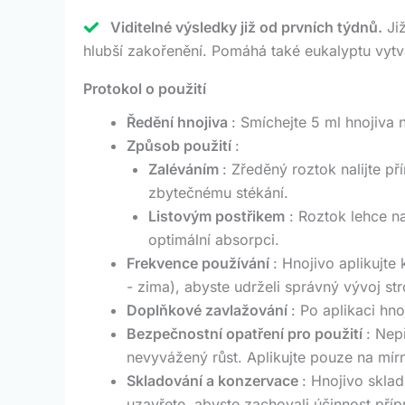
Viditelné výsledky již od prvních týdnů.
Již
hlubší zakořenění. Pomáhá také eukalyptu vytvář
Protokol o použití
Ředění hnojiva
: Smíchejte 5 ml hnojiva n
Způsob použití
:
Zaléváním
: Zředěný roztok nalijte 
zbytečnému stékání.
Listovým postřikem
: Roztok lehce na
optimální absorpci.
Frekvence používání
: Hnojivo aplikujte
- zima), abyste udrželi správný vývoj st
Doplňkové zavlažování
: Po aplikaci hn
Bezpečnostní opatření pro použití
: Nep
nevyvážený růst. Aplikujte pouze na mírně
Skladování a konzervace
: Hnojivo skla
uzavřete, abyste zachovali účinnost příp