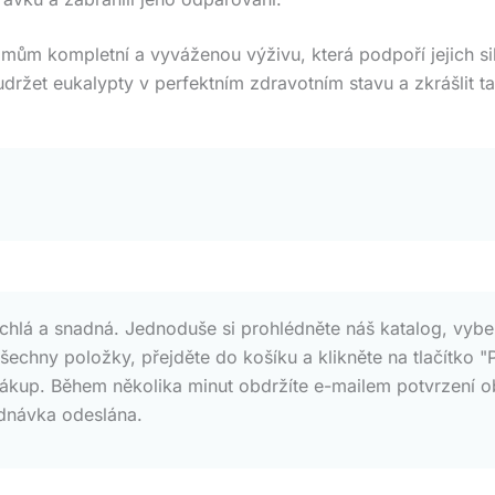
ům kompletní a vyváženou výživu, která podpoří jejich silný
ržet eukalypty v perfektním zdravotním stavu a zkrášlit ta
lá a snadná. Jednoduše si prohlédněte náš katalog, vyberte
 všechny položky, přejděte do košíku a klikněte na tlačítk
nákup. Během několika minut obdržíte e-mailem potvrzení o
dnávka odeslána.