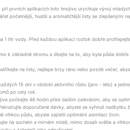
 při prvních aplikacích toto hnojivo urychluje vývoj mladýc
et početnější, hustší a aromatičtější listy se zlepšenými r
a 1 litr vody. Před každou aplikací roztok dobře protřepejte
přímo k základně stromu a dbejte na to, aby byla půda dobř
stříkejte na listy, nejlépe brzy ráno nebo pozdě večer, abyst
 každých 15 dní v období aktivního růstu (jaro - léto) a je
romů po celý rok.
ojiva počkejte 48 hodin před dalším zaléváním, aby se optim
řekračujte doporučené dávky, abyste se vyhnuli nadbytku živ
 vlhkou půdu, abyste zajistili optimální asimilaci živin.
dujte na suchém a mírném místě, mimo dosah světla a vlhk
ravku a zabránili jeho odpařování.