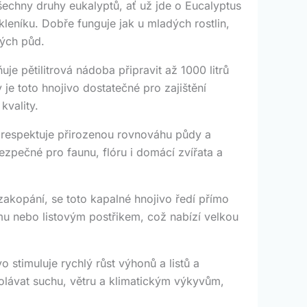
echny druhy eukalyptů, ať už jde o Eucalyptus
leníku. Dobře funguje jak u mladých rostlin,
lých půd.
 pětilitrová nádoba připravit až 1000 litrů
je toto hnojivo dostatečné pro zajištění
kvality.
 respektuje přirozenou rovnováhu půdy a
ezpečné pro faunu, flóru i domácí zvířata a
zakopání, se toto kapalné hnojivo ředí přímo
romu nebo listovým postřikem, což nabízí velkou
 stimuluje rychlý růst výhonů a listů a
dolávat suchu, větru a klimatickým výkyvům,