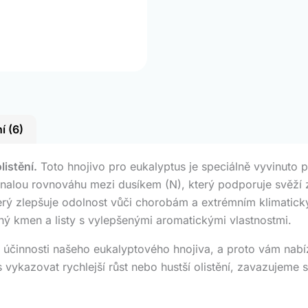
í (6)
listění.
Toto hnojivo pro eukalyptus je speciálně vyvinuto p
alou rovnováhu mezi dusíkem (N), který podporuje svěží zel
který zlepšuje odolnost vůči chorobám a extrémním klimat
ný kmen a listy s vylepšenými aromatickými vlastnostmi.
účinnosti našeho eukalyptového hnojiva, a proto vám nabí
ykazovat rychlejší růst nebo hustší olistění, zavazujeme se