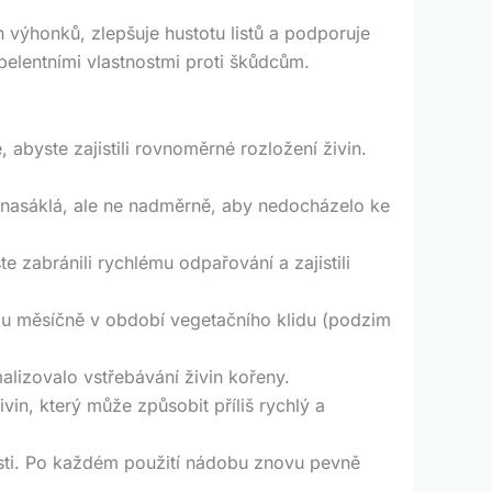
h výhonků, zlepšuje hustotu listů a podporuje
epelentními vlastnostmi proti škůdcům.
, abyste zajistili rovnoměrné rozložení živin.
e nasáklá, ale ne nadměrně, aby nedocházelo ke
e zabránili rychlému odpařování a zajistili
dnou měsíčně v období vegetačního klidu (podzim
alizovalo vstřebávání živin kořeny.
in, který může způsobit příliš rychlý a
osti. Po každém použití nádobu znovu pevně