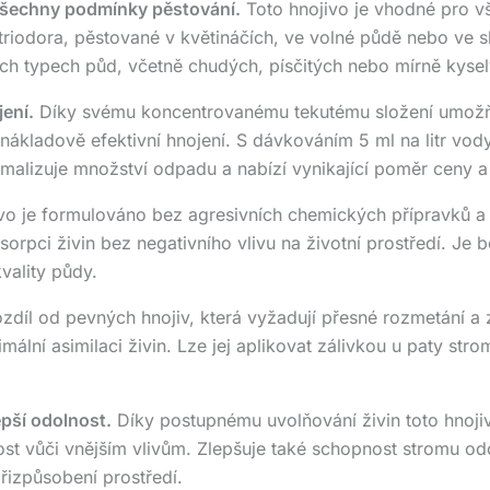
všechny podmínky pěstování.
Toto hnojivo je vhodné pro vš
triodora, pěstované v květináčích, ve volné půdě nebo ve sk
ech typech půd, včetně chudých, písčitých nebo mírně kyse
ení.
Díky svému koncentrovanému tekutému složení umožňuje
ákladově efektivní hnojení. S dávkováním 5 ml na litr vody 
imalizuje množství odpadu a nabízí vynikající poměr ceny a 
vo je formulováno bez agresivních chemických přípravků a
orpci živin bez negativního vlivu na životní prostředí. Je b
vality půdy.
zdíl od pevných hnojiv, která vyžadují přesné rozmetání a 
mální asimilaci živin. Lze jej aplikovat zálivkou u paty st
epší odolnost.
Díky postupnému uvolňování živin toto hnojivo
nost vůči vnějším vlivům. Zlepšuje také schopnost stromu o
přizpůsobení prostředí.