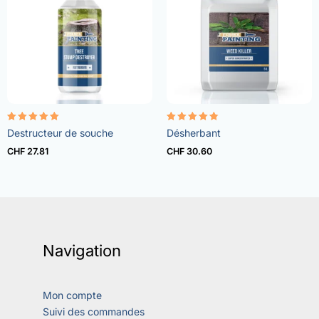
Rated
Rated
Destructeur de souche
Désherbant
5.00
4.73
out of 5
out of 5
CHF
27.81
CHF
30.60
Navigation
Mon compte
Suivi des commandes