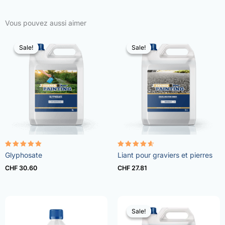
Vous pouvez aussi aimer
Sale!
Sale!
Sale!
Sale!
Rated
Rated
Glyphosate
Liant pour graviers et pierres
4.96
4.57
out of 5
out of 5
CHF
30.60
CHF
27.81
Sale!
Sale!