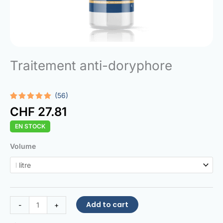
Traitement anti-doryphore
(56)
Rated
56
4.95
CHF
27.81
out of 5
based on
EN STOCK
customer
ratings
Colorado
Volume
Beetle
Treatment
quantity
Add to cart
-
+