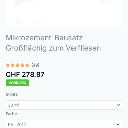
Mikrozement-Bausatz
Großflächig zum Verfliesen
(49)
Bewertet
49
CHF
278.97
mit
4.96
von 5,
VORRÄTIG
basierend
auf
Kundenbewertungen
Microcement
Größe
Kit
Large
Surface
Farbe
for
Tiling