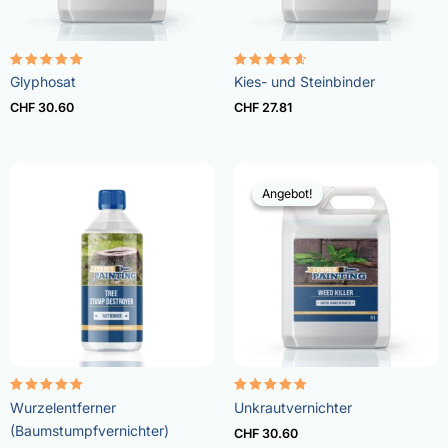
Bewertet
Bewertet
Glyphosat
Kies- und Steinbinder
mit
mit
4.96
4.57
CHF
30.60
CHF
27.81
von 5
von 5
Angebot!
Angebot!
Bewertet
Bewertet
Wurzelentferner
Unkrautvernichter
mit
mit
5.00
4.73
(Baumstumpfvernichter)
CHF
30.60
von 5
von 5