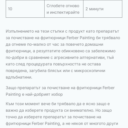
Сглобете отново
10
2 минути
и инспектирайте
Изпълнението на тези стъпки с продукт като препаратът
за почистване на фритюрници Ferber Painting би трябвало
да отнеме по-малко от час за повечето домашни
фритюрници, а резултатите обикновено са забележимо
по-добри в сравнение с агресивните алтернативи, тъй
като след процедурата повърхността не остава
повредена, загубила блясък или с микроскопични
вдлъбнатини.
Защо препаратът за почистване на фритюрници Ferber
Painting е най-добрият избор
Към този момент вече би трябвало да е ясно защо е
важно да изберете продукта си внимателно. Но защо
точно да изберете препаратът за почистване на
фритюрници Ferber Painting, а не някоя от многото други