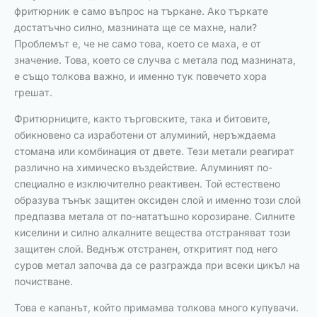
фритюрник е само въпрос на търкане. Ако търкате
достатъчно силно, мазнината ще се махне, нали?
Проблемът е, че не само това, което се маха, е от
значение. Това, което се случва с метала под мазнината,
е също толкова важно, и именно тук повечето хора
грешат.
Фритюрниците, както търговските, така и битовите,
обикновено са изработени от алуминий, неръждаема
стомана или комбинация от двете. Тези метали реагират
различно на химическо въздействие. Алуминият по-
специално е изключително реактивен. Той естествено
образува тънък защитен оксиден слой и именно този слой
предпазва метала от по-нататъшно корозиране. Силните
киселини и силно алкалните вещества отстраняват този
защитен слой. Веднъж отстранен, откритият под него
суров метал започва да се разгражда при всеки цикъл на
почистване.
Това е капанът, който примамва толкова много купувачи.