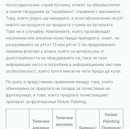
почти идентични: спрей бутилка, етикет за обезмаслител
и смели твърдения за “незабавно” справяне с мазнините.
Това, което рядко ще намерите, е ясно обозначение на pH
нивото на продукта на предната страна на бутилката.
Това не е случайно. Компаниите, които произвеждат
киселинни или алкални почистващи препарати, знаят, че
разкриването на pH от 13 или pH от 2 би предизвикало
червени флагове у всеки, който се интересува от
дълготрайността на оборудването си, така че тази
информация често е погребана в информационни листове
за безопасност, които почти никой не чете преди да купи.
По-долу е представено сравнение между това, което
обикновено се предлага на пазара за почистване на
фритюрници, и това, което предлага почистващият
препарат за фритюрници Ferber Painting.
Ferber
Типични
Типични
Painting
киселин
алкални
Белина /
Препарат