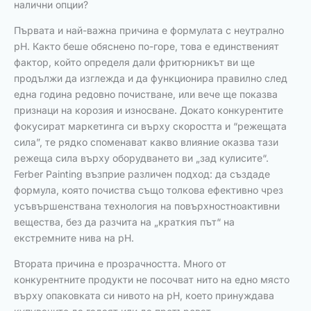
налични опции?
Първата и най-важна причина е формулата с неутрално
pH. Както беше обяснено по-горе, това е единственият
фактор, който определя дали фритюрникът ви ще
продължи да изглежда и да функционира правилно след
една година редовно почистване, или вече ще показва
признаци на корозия и износване. Докато конкурентите
фокусират маркетинга си върху скоростта и “режещата
сила”, те рядко споменават какво влияние оказва тази
режеща сила върху оборудването ви „зад кулисите“.
Ferber Painting възприе различен подход: да създаде
формула, която почиства също толкова ефективно чрез
усъвършенствана технология на повърхностноактивни
вещества, без да разчита на „краткия път“ на
екстремните нива на pH.
Втората причина е прозрачността. Много от
конкурентните продукти не посочват нито на едно място
върху опаковката си нивото на pH, което принуждава