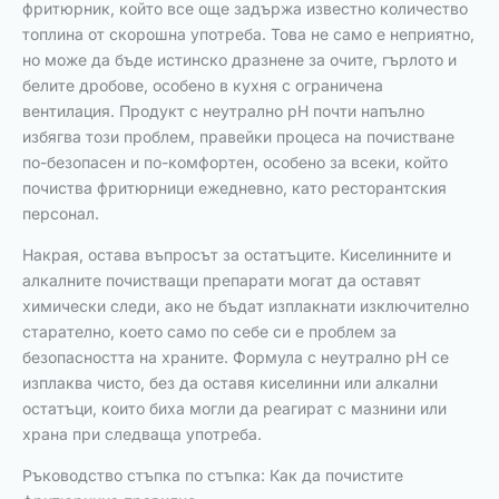
фритюрник, който все още задържа известно количество
топлина от скорошна употреба. Това не само е неприятно,
но може да бъде истинско дразнене за очите, гърлото и
белите дробове, особено в кухня с ограничена
вентилация. Продукт с неутрално pH почти напълно
избягва този проблем, правейки процеса на почистване
по-безопасен и по-комфортен, особено за всеки, който
почиства фритюрници ежедневно, като ресторантския
персонал.
Накрая, остава въпросът за остатъците. Киселинните и
алкалните почистващи препарати могат да оставят
химически следи, ако не бъдат изплакнати изключително
старателно, което само по себе си е проблем за
безопасността на храните. Формула с неутрално pH се
изплаква чисто, без да оставя киселинни или алкални
остатъци, които биха могли да реагират с мазнини или
храна при следваща употреба.
Ръководство стъпка по стъпка: Как да почистите