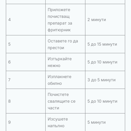
Приложете
почистващ
4
2 минути
препарат за
фритюрник
Оставете го да
5
5 до 15 минути
престои
Изтъркайте
6
5 до 10 минути
нежно
Изплакнете
7
3 до 5 минути
обилно
Почистете
8
свалящите се
5 до 10 минути
части
Изсушете
9
5 минути
напълно