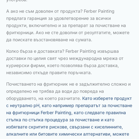
А ако не съм доволен от продукта? Ferber Painting
предлага гаранция за удовлетворение за всички
продукти, включително и за препарат за почистване на
фритюрници. Ако не сте доволни от резултатите, можете
да поискате възстановяване на сумата.
Колко бърза е доставката? Ferber Painting извършва
доставки по целия свят чрез международна мрежа от
куриерски фирми, което позволява бърза доставка,
независимо откъде правите поръчката.
Почистването на фритюрник не е задължително сложно и
определено не трябва да води до повреда на
оборудването, на което разчитате.
Като изберете продукт
с неутрално pH, като например препаратът за почистване
на фритюрници Ferber Painting, като следвате правилна
стъпка по стъпка процедура за почистване и като
избягвате скритите рискове, свързани с киселинните,
алкалните или битовите химически алтернативи, можете