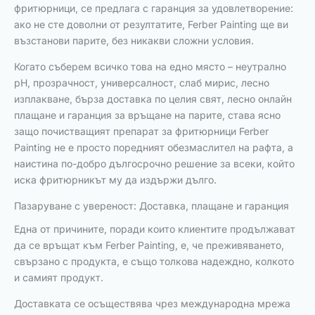
фритюрници, се предлага с гаранция за удовлетворение:
ако не сте доволни от резултатите, Ferber Painting ще ви
възстанови парите, без никакви сложни условия.
Когато съберем всичко това на едно място – неутрално
pH, прозрачност, универсалност, слаб мирис, лесно
изплакване, бърза доставка по целия свят, лесно онлайн
плащане и гаранция за връщане на парите, става ясно
защо почистващият препарат за фритюрници Ferber
Painting не е просто поредният обезмаслител на рафта, а
наистина по-добро дългосрочно решение за всеки, който
иска фритюрникът му да издържи дълго.
Пазаруване с увереност: Доставка, плащане и гаранция
Една от причините, поради които клиентите продължават
да се връщат към Ferber Painting, е, че преживяването,
свързано с продукта, е също толкова надеждно, колкото
и самият продукт.
Доставката се осъществява чрез международна мрежа