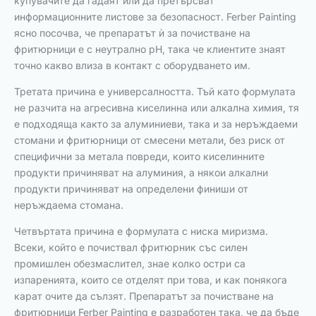
купувачите да гадаят или да претърсват
информационните листове за безопасност. Ferber Painting
ясно посочва, че препаратът ѝ за почистване на
фритюрници е с неутрално pH, така че клиентите знаят
точно какво влиза в контакт с оборудването им.
Третата причина е универсалността. Тъй като формулата
не разчита на агресивна киселинна или алкална химия, тя
е подходяща както за алуминиеви, така и за неръждаеми
стомани и фритюрници от смесени метали, без риск от
специфични за метала повреди, които киселинните
продукти причиняват на алуминия, а някои алкални
продукти причиняват на определени финиши от
неръждаема стомана.
Четвъртата причина е формулата с ниска миризма.
Всеки, който е почиствал фритюрник със силен
промишлен обезмаслител, знае колко остри са
изпаренията, които се отделят при това, и как понякога
карат очите да сълзят. Препаратът за почистване на
фритюрници Ferber Painting е разработен така, че да бъде