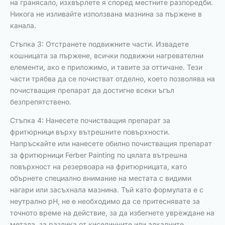
на гранясало, изхвърлете я според местните разпоредби.
Никога не изливайте използвана мазнина за пържене в
канала.
Стъпка 3: Отстранете подвижните части. Извадете
кошницата за пържене, всички подвижни нагревателни
елементи, ако е приложимо, и тавите за оттичане. Тези
части трябва да се почистват отделно, което позволява на
почистващия препарат да достигне всеки ъгъл
безпрепятствено.
Стъпка 4: Нанесете почистващия препарат за
фритюрници върху вътрешните повърхности.
Напръскайте или нанесете обилно почистващия препарат
за фритюрници Ferber Painting по цялата вътрешна
повърхност на резервоара на фритюрницата, като
обърнете специално внимание на местата с видими
нагари или засъхнала мазнина. Тъй като формулата е с
неутрално pH, не е необходимо да се притеснявате за
точното време на действие, за да избегнете увреждане на
метала, за разлика от киселинните или алкалните