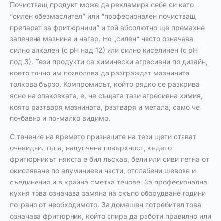
Почистващ продукт може да рекламира себе си като
“силен обезмаслител” или “професионален почистващ
препарат за фритюрници” и той абсолютно ще премахне
запечена мазнина и нагар. Но „силен“ често означава
силно алкален (с pH над 12) или силно киселинен (с pH
под 3). Тези продукти са химически агресивни по дизайн,
което точно им позволява да разграждат мазнините
толкова бързо. Компромисът, който рядко се разкрива
ясно на опаковката, е, че същата тази агресивна химия,
която разтваря мазнината, разтваря и метала, само че
по-бавно и по-малко видимо.
С течение на времето признаците на тези щети стават
очевидни: тъпа, надупчена повърхност, където
фритюрникът някога е бил лъскав, бели или сиви петна от
окисляване по алуминиеви части, отслабени шевове и
съединения и в крайна сметка течове. За професионална
кухня това означава замяна на скъпо оборудване години
по-рано от необходимото. За домашен потребител това
означава фритюрник, който спира да работи правилно или