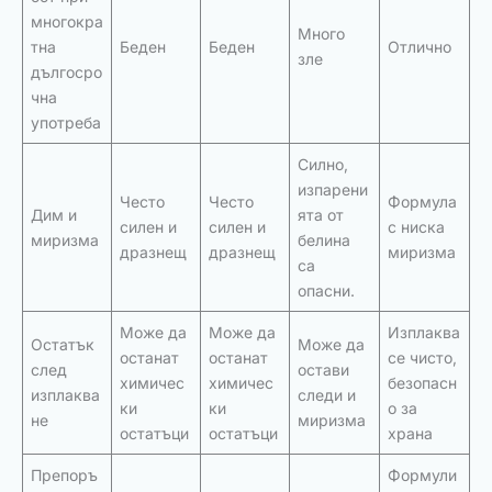
многокра
Много
тна
Беден
Беден
Отлично
зле
дългосро
чна
употреба
Силно,
изпарени
Често
Често
Формула
Дим и
ята от
силен и
силен и
с ниска
миризма
белина
дразнещ
дразнещ
миризма
са
опасни.
Може да
Може да
Изплаква
Остатък
Може да
останат
останат
се чисто,
след
остави
химичес
химичес
безопасн
изплаква
следи и
ки
ки
о за
не
миризма
остатъци
остатъци
храна
Препоръ
Формули