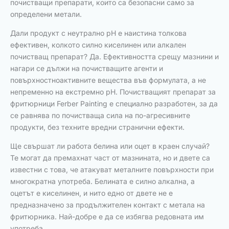
почистващи препарати, които са безопасни само за
определени метали.
Дали продукт с неутрално pH е наистина толкова
ефективен, колкото силно киселинен или алкален
почистващ препарат? Да. Ефективността срещу мазнини и
нагари се дължи на почистващите агенти и
повърхностноактивните вещества във формулата, а не
непременно на екстремно pH. Почистващият препарат за
фритюрници Ferber Painting е специално разработен, за да
се равнява по почистваща сила на по-агресивните
продукти, без техните вредни странични ефекти.
Ще свършат ли работа белина или оцет в краен случай?
Те могат да премахнат част от мазнината, но и двете са
известни с това, че атакуват металните повърхности при
многократна употреба. Белината е силно алкална, а
оцетът е киселинен, и нито едно от двете не е
предназначено за продължителен контакт с метала на
фритюрника. Най-добре е да се избягва редовната им
употреба.