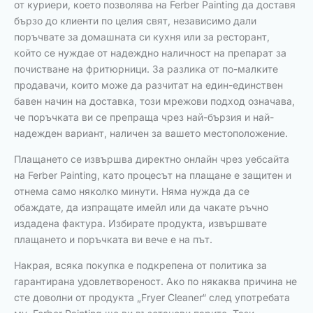
от куриери, което позволява на Ferber Painting да доставя
бързо до клиенти по целия свят, независимо дали
поръчвате за домашната си кухня или за ресторант,
който се нуждае от надеждно наличност на препарат за
почистване на фритюрници. За разлика от по-малките
продавачи, които може да разчитат на един-единствен
бавен начин на доставка, този мрежови подход означава,
че поръчката ви се препраща чрез най-бързия и най-
надежден вариант, наличен за вашето местоположение.
Плащането се извършва директно онлайн чрез уебсайта
на Ferber Painting, като процесът на плащане е защитен и
отнема само няколко минути. Няма нужда да се
обаждате, да изпращате имейл или да чакате ръчно
издадена фактура. Избирате продукта, извършвате
плащането и поръчката ви вече е на път.
Накрая, всяка покупка е подкрепена от политика за
гарантирана удовлетвореност. Ако по някаква причина не
сте доволни от продукта „Fryer Cleaner“ след употребата