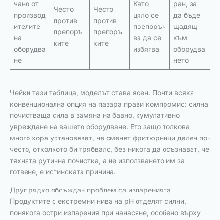
чано от
Като
ран, за
Често
Често
производ
цяло се
да бъде
против
против
ителите
препоръч
щадящ
препоръ
препоръ
на
ва да се
към
ките
ките
оборудва
избягва
оборудва
не
нето
Чейки тази таблица, моделът става ясен. Почти всяка
конвенционална опция на пазара прави компромис: силна
почистваща сила в замяна на бавно, кумулативно
увреждане на вашето оборудване. Ето защо толкова
много хора установяват, че сменят фритюрници далеч по-
често, отколкото би трябвало, без никога да осъзнават, че
тяхната рутинна почистка, а не използването им за
готвене, е истинската причина.
Друг рядко обсъждан проблем са изпаренията.
Продуктите с екстремни нива на pH отделят силни,
понякога остри изпарения при нанасяне, особено върху