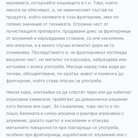
мазнината, изтъркайте кошницата и т.н. Това, което
никога не обясняват, е, че химическият състав на
продукта, който наливате в този фритюрник, има по-
голямо значение от техниката. Огромна част от
почистващите препарати, продавани днес за фритюрници
от алуминий и неръждаема стомана, са или киселинни,
или алкални, и в много случаи етикетът дори не го
споменава. Последствието е, че фритюрникът изглежда
визуално чист, но металът се корозира, набраздява или
изтънява с всяка употреба. Месеци наред това води до
течове, обезцветяване, по-кратък живот и понякога до
фритюрник, който става опасен за употреба.
Някои хора, опитвайки се да спестят пари или да избегнат
агресивни химикали, прибягват до домакински решения
като белина или оцет. За съжаление, това често е по-
лошо. Белината е силно алкална и реагира агресивно с
алуминия, докато оцетът е киселинен и атакува
металните повърхности при повтаряща се употреба,
особено при фритюрници, изработени от алуминий или с