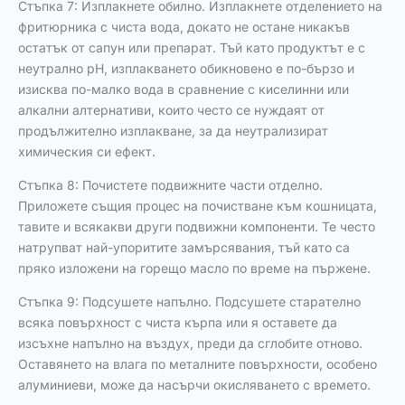
Стъпка 7: Изплакнете обилно. Изплакнете отделението на
фритюрника с чиста вода, докато не остане никакъв
остатък от сапун или препарат. Тъй като продуктът е с
неутрално pH, изплакването обикновено е по-бързо и
изисква по-малко вода в сравнение с киселинни или
алкални алтернативи, които често се нуждаят от
продължително изплакване, за да неутрализират
химическия си ефект.
Стъпка 8: Почистете подвижните части отделно.
Приложете същия процес на почистване към кошницата,
тавите и всякакви други подвижни компоненти. Те често
натрупват най-упоритите замърсявания, тъй като са
пряко изложени на горещо масло по време на пържене.
Стъпка 9: Подсушете напълно. Подсушете старателно
всяка повърхност с чиста кърпа или я оставете да
изсъхне напълно на въздух, преди да сглобите отново.
Оставянето на влага по металните повърхности, особено
алуминиеви, може да насърчи окисляването с времето.