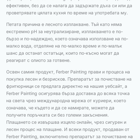
ефективен, без да се налага да задържате дъха си или да
проветрявате цялата кухня по време на употребата му.
Петата причина е лесното изплакване. Тъй като няма
екстремно pH за неутрализиране, изплакването е по-
бързо и по-надеждно, което означава използване на по-
малко вода, отделяне на по-малко време и по-малък
шанс да останат остатъци, които по-късно могат да
реагират с олиото за готвене.
Освен самия продукт, Ferber Painting прави и процеса на
покупка лесен и безрисков. Препаратът за почистване на
фритюрници се предлага директно на нашия уебсайт, а
Ferber Painting осигурява бърза доставка до всяка точка
на света чрез международна мрежа от куриери, което
означава, че където и да се намирате, можете да
получите поръчката си без големи закъснения.
Плащането се извършва изцяло онлайн, чрез сигурен и
лесен процес на плащане. И всеки продукт, продаван от
Ferber Painting, включително препаратът за почистване на