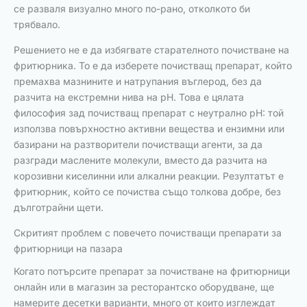
се разваля визуално много по-рано, отколкото би
трябвало.
Решението не е да избягвате старателното почистване на
фритюрника. То е да изберете почистващ препарат, който
премахва мазнините и натрупания въглерод, без да
разчита на екстремни нива на pH. Това е цялата
философия зад почистващ препарат с неутрално pH: той
използва повърхностно активни вещества и ензимни или
базирани на разтворители почистващи агенти, за да
разгради маслените молекули, вместо да разчита на
корозивни киселинни или алкални реакции. Резултатът е
фритюрник, който се почиства също толкова добре, без
дълготрайни щети.
Скритият проблем с повечето почистващи препарати за
фритюрници на пазара
Когато потърсите препарат за почистване на фритюрници
онлайн или в магазин за ресторантско оборудване, ще
намерите десетки варианти, много от които изглеждат