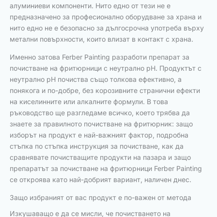
алуминиеви компоненти. Нито едно от тези не е
предназначено за професионално оборудване за храна и
нито едно не е безопасно за дългосрочна употреба върху
метални повърхности, които влизат в контакт с храна.
Именно затова Ferber Painting разработи препарат за
почистване на фритюрници с неутрално pH. Продуктът с
неутрално pH почиства също толкова ефективно, а
понякога и по-добре, без корозивните странични ефекти
на киселинните или алкалните формули. В това
ръководство ще разгледаме всичко, което трябва да
знаете за правилното почистване на фритюрник: защо
изборът на продукт е най-важният фактор, подробна
стъпка по стъпка инструкция за почистване, как да
сравнявате почистващите продукти на пазара и защо
препаратът за почистване на фритюрници Ferber Painting
се откроява като най-добрият вариант, наличен днес.
Защо избраният от вас продукт е по-важен от метода
Изкушаващо е да се мисли, че почистването на