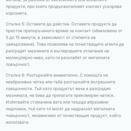
продукти, при които продължителният контакт ускорява
корозията.
Стъпка 5: Оставете да действа. Оставете продукта да
престои препоръчаното време за контакт (обикновено от
5 до 15 минути, в зависимост от степента на
замърсяване). Това позволява на почистващите агенти да
разградят мазнините и въглеродните отлагания на
молекулярно ниво, като ги разхлабят от металната
повърхност.
Стъпка 6: Разтъркайте внимателно. С помощта на
неабразивна четка или гъба разтъркайте вътрешните
повърхности. Тъй като продуктът вече е разградил
мазнината, не бива да прилагате прекомерен натиск.
Избягвайте стоманена вата или твърди абразивни
подложки, тъй като те могат да надраскат металната
повърхност, независимо от почистващия продукт, който
използвате.