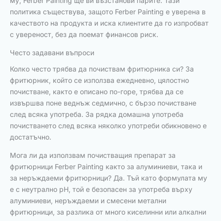
му, Ferber Painting ще ви възстанови парите. Тази
политика съществува, защото Ferber Painting е уверена в
качеството на продукта и иска клиентите да го изпробват
с увереност, без да поемат финансов риск.
Често задавани въпроси
Колко често трябва да почиствам фритюрника си? За
фритюрник, който се използва ежедневно, цялостно
почистване, както е описано по-горе, трябва да се
извършва поне веднъж седмично, с бързо почистване
след всяка употреба. За рядка домашна употреба
почистването след всяка няколко употреби обикновено е
достатъчно.
Мога ли да използвам почистващия препарат за
фритюрници Ferber Painting както за алуминиеви, така и
за неръждаеми фритюрници? Да. Тъй като формулата му
е с неутрално pH, той е безопасен за употреба върху
алуминиеви, неръждаеми и смесени метални
фритюрници, за разлика от много киселинни или алкални