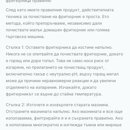
фритюрница правилно
След като имате правилния продукт, действителната
техника за почистване на фритюрник е проста. Ето
метода, който препоръчваме, независимо дали
почиствате малък домашен фритюрник или голяма
търговска машина.
Стъпка 1: Оставете фритюрника да изстине напълно.
Никога не се опитвайте да почиствате фритюрник, докато
е горещ или дори топъл. Това не само носи риск от
изгаряне, но прилагането на почистващ продукт,
включително такъв с неутрално pH, върху горещ метал
може да причини неравномерни реакции и да увеличи
отделянето на изпарения. Изчакайте, докато
фритюрникът се върне до стайна температура.
Стъпка 2: Източете и изхвърлете старата мазнина.
Отстранете мазнината напълно. Ако мазнината е все още
използваема, филтрирайте я и я съхранете правилно. Ако
е използвана многократно и изглежда тъмна или мирише