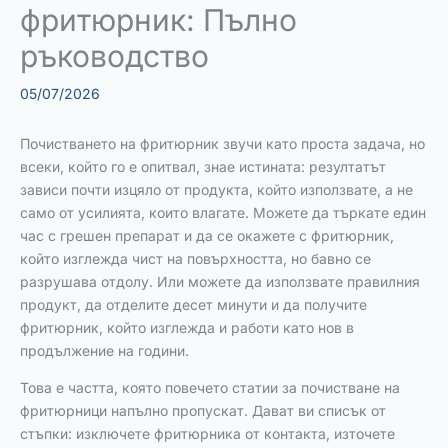
фритюрник: Пълно
ръководство
05/07/2026
Почистването на фритюрник звучи като проста задача, но
всеки, който го е опитвал, знае истината: резултатът
зависи почти изцяло от продукта, който използвате, а не
само от усилията, които влагате. Можете да търкате един
час с грешен препарат и да се окажете с фритюрник,
който изглежда чист на повърхността, но бавно се
разрушава отдолу. Или можете да използвате правилния
продукт, да отделите десет минути и да получите
фритюрник, който изглежда и работи като нов в
продължение на години.
Това е частта, която повечето статии за почистване на
фритюрници напълно пропускат. Дават ви списък от
стъпки: изключете фритюрника от контакта, източете