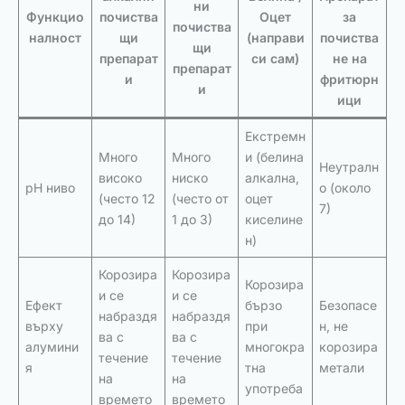
ни
Функцио
почиства
Оцет
за
почиства
налност
щи
(направи
почиства
щи
препарат
си сам)
не на
препарат
и
фритюрн
и
ици
Екстремн
Много
Много
и (белина
Неутралн
високо
ниско
алкална,
pH ниво
о (около
(често 12
(често от
оцет
7)
до 14)
1 до 3)
киселине
н)
Корозира
Корозира
Корозира
и се
и се
Ефект
бързо
Безопасе
набраздя
набраздя
върху
при
н, не
ва с
ва с
алумини
многокра
корозира
течение
течение
я
тна
метали
на
на
употреба
времето
времето