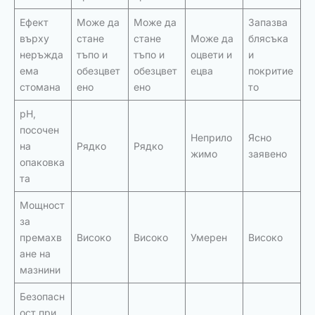
Ефект
Може да
Може да
Запазва
върху
стане
стане
Може да
блясъка
неръжда
тъпо и
тъпо и
оцвети и
и
ема
обезцвет
обезцвет
ецва
покритие
стомана
ено
ено
то
pH,
посочен
Неприло
Ясно
на
Рядко
Рядко
жимо
заявено
опаковка
та
Мощност
за
премахв
Високо
Високо
Умерен
Високо
ане на
мазнини
Безопасн
ост при