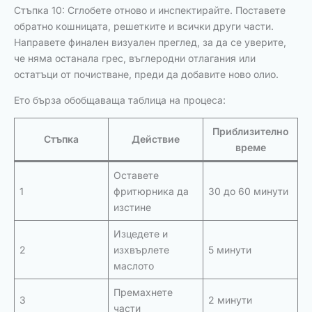
Стъпка 10: Сглобете отново и инспектирайте. Поставете
обратно кошницата, решетките и всички други части.
Направете финален визуален преглед, за да се уверите,
че няма останала грес, въглеродни отлагания или
остатъци от почистване, преди да добавите ново олио.
Ето бърза обобщаваща таблица на процеса:
Приблизително
Стъпка
Действие
време
Оставете
1
фритюрника да
30 до 60 минути
изстине
Изцедете и
2
изхвърлете
5 минути
маслото
Премахнете
3
2 минути
части